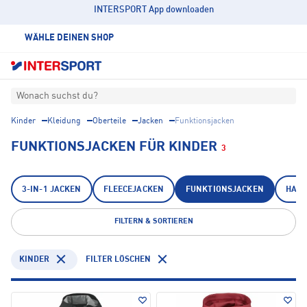
INTERSPORT App downloaden
WÄHLE DEINEN SHOP
Wonach suchst du?
Kinder
Kleidung
Oberteile
Jacken
Funktionsjacken
FUNKTIONSJACKEN FÜR KINDER
3
3-IN-1 JACKEN
FLEECEJACKEN
FUNKTIONSJACKEN
HARD
FILTERN & SORTIEREN
KINDER
FILTER LÖSCHEN