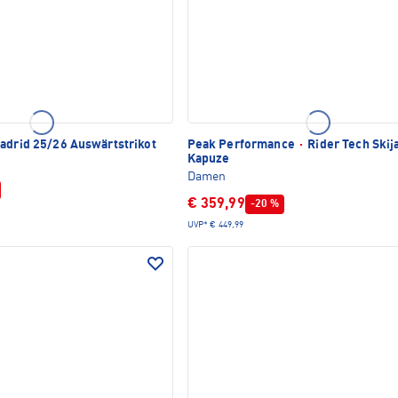
adrid 25/26 Auswärtstrikot
Peak Performance
·
Rider Tech Skij
Kapuze
Damen
€ 359,99
-20 %
UVP*
€ 449,99