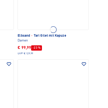
Elbsand
·
Tari Gilet mit Kapuze
Damen
€ 99,99
-23 %
UVP*
€ 129,99