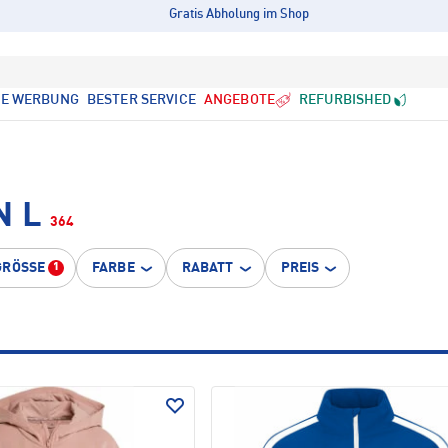
Gratis Abholung im Shop
LE WERBUNG
BESTER SERVICE
ANGEBOTE
REFURBISHED
N L
364
GRÖSSE
FARBE
RABATT
PREIS
1