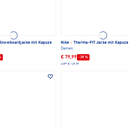
Snowboardjacke mit Kapuze
Nike
·
Therma-FIT Jacke mit Kapuze
Damen
€ 79,99
%
-38 %
UVP*
€ 129,99