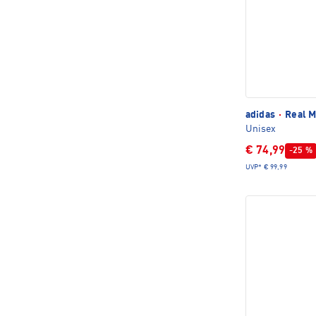
adidas
·
Real M
Unisex
€ 74,99
-25 %
UVP*
€ 99,99