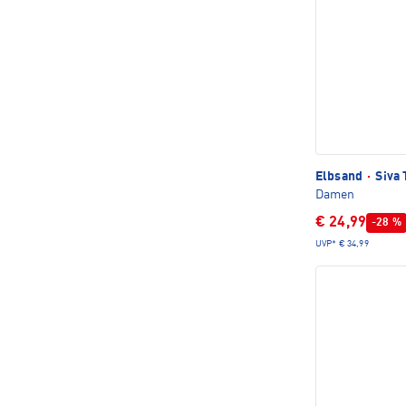
Elbsand
·
Siva 
Damen
€ 24,99
-28 %
UVP*
€ 34,99