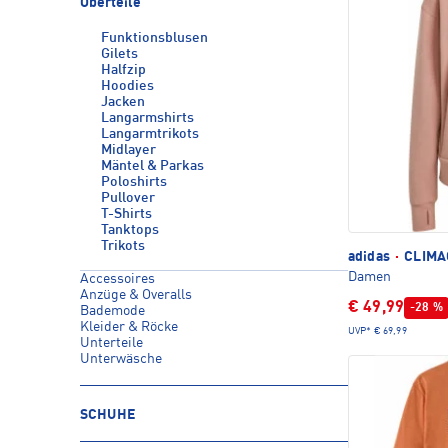
Oberteile
Funktionsblusen
Gilets
Halfzip
Hoodies
Jacken
Langarmshirts
Langarmtrikots
Midlayer
Mäntel & Parkas
Poloshirts
Pullover
T-Shirts
Tanktops
Trikots
adidas
·
CLIMA
Damen
Accessoires
Anzüge & Overalls
€ 49,99
-28 %
Bademode
Kleider & Röcke
UVP*
€ 69,99
Unterteile
Unterwäsche
SCHUHE