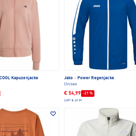
COOL Kapuzenjacke
Jako
·
Power Regenjacke
Unisex
€ 54,99
-21 %
UVP*
€ 69,99