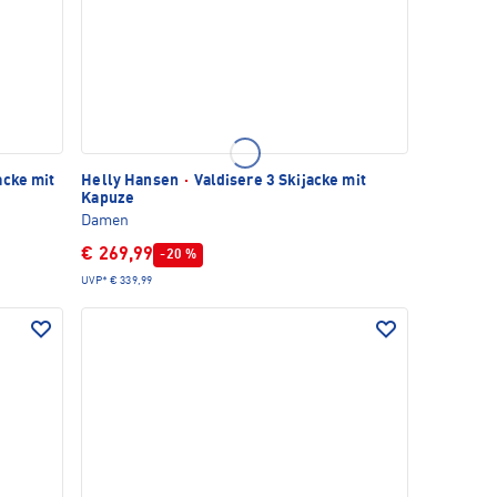
acke mit
Helly Hansen
·
Valdisere 3 Skijacke mit
Kapuze
Damen
€ 269,99
-20 %
UVP*
€ 339,99