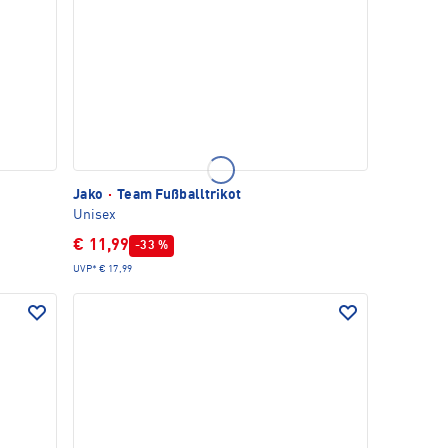
Jako
·
Team Fußballtrikot
Unisex
€ 11,99
-33 %
UVP*
€ 17,99