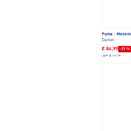
Puma
·
Monomat
Damen
€ 84,99
-29 %
UVP*
€ 119,99