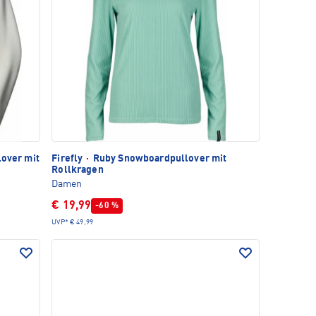
lover mit
Firefly
·
Ruby Snowboardpullover mit
Rollkragen
Damen
€ 19,99
-60 %
UVP*
€ 49,99