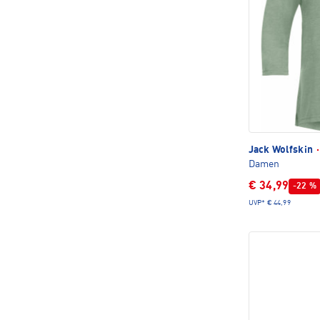
Jack Wolfskin
·
Damen
€ 34,99
-22 %
UVP*
€ 44,99