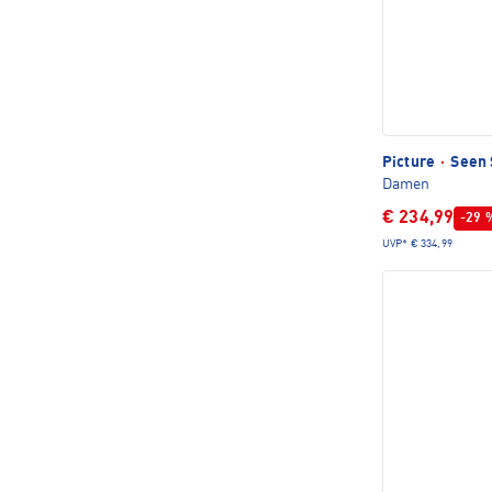
Picture
·
Seen 
Damen
€ 234,99
-29 
UVP*
€ 334,99