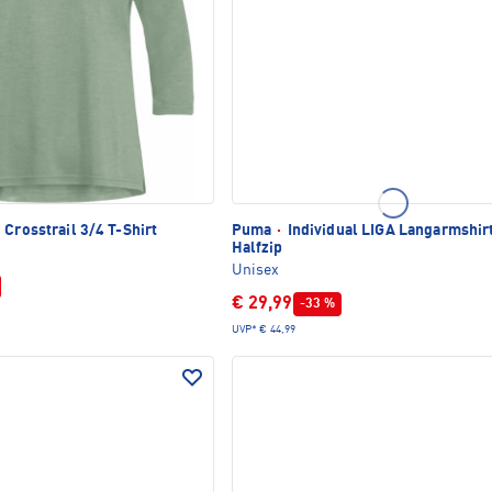
Crosstrail 3/4 T-Shirt
Puma
·
Individual LIGA Langarmshir
Halfzip
Unisex
€ 29,99
-33 %
UVP*
€ 44,99