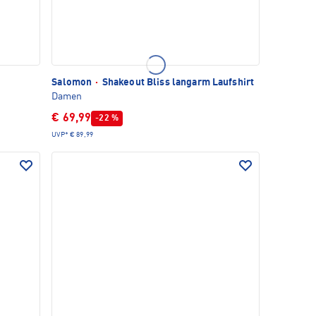
Salomon
·
Shakeout Bliss langarm Laufshirt
Damen
€ 69,99
-22 %
UVP*
€ 89,99