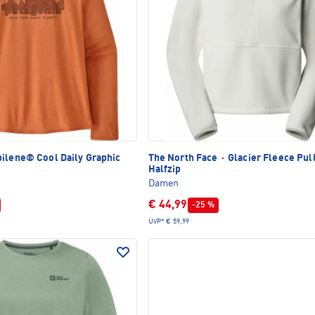
ilene® Cool Daily Graphic
The North Face
·
Glacier Fleece Pul
Halfzip
Damen
€ 44,99
-25 %
UVP*
€ 59,99