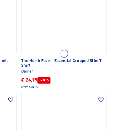
t mit
The North Face
·
Essential Cropped Slim T-
Shirt
Damen
€ 24,99
-28 %
UVP*
€ 34,99