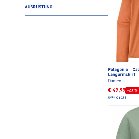
AUSRÜSTUNG
Patagonia
·
Cap
Langarmshirt
Damen
€ 49,99
-23 %
UVP*
€ 64,99