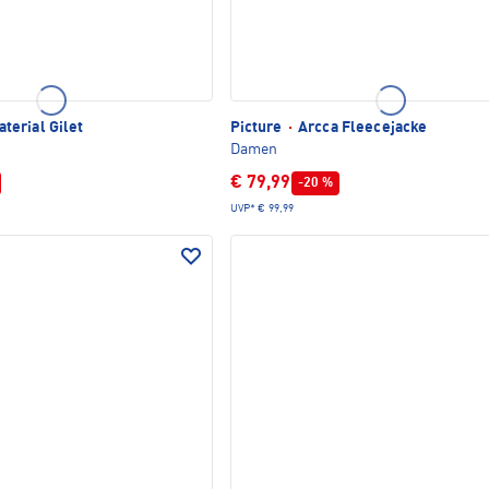
erial Gilet
Picture
·
Arcca Fleecejacke
Damen
€ 79,99
-20 %
UVP*
€ 99,99