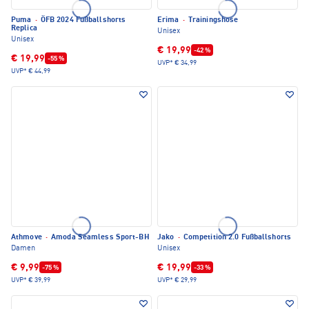
Puma
·
ÖFB 2024 Fußballshorts
Erima
·
Trainingshose
Replica
Unisex
Unisex
€ 19,99
-42 %
€ 19,99
-55 %
UVP*
€ 34,99
UVP*
€ 44,99
Athmove
·
Amoda Seamless Sport-BH
Jako
·
Competition 2.0 Fußballshorts
Damen
Unisex
€ 9,99
€ 19,99
-75 %
-33 %
UVP*
€ 39,99
UVP*
€ 29,99