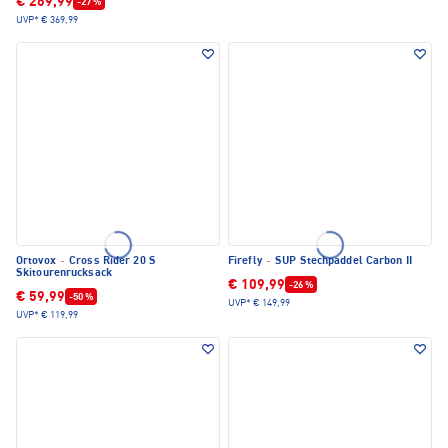
€ 269,99
-27 %
UVP*
€ 369,99
Ortovox
·
Cross Rider 20 S
Firefly
·
SUP Stechpaddel Carbon II
Skitourenrucksack
€ 109,99
-26 %
€ 59,99
-50 %
UVP*
€ 149,99
UVP*
€ 119,99