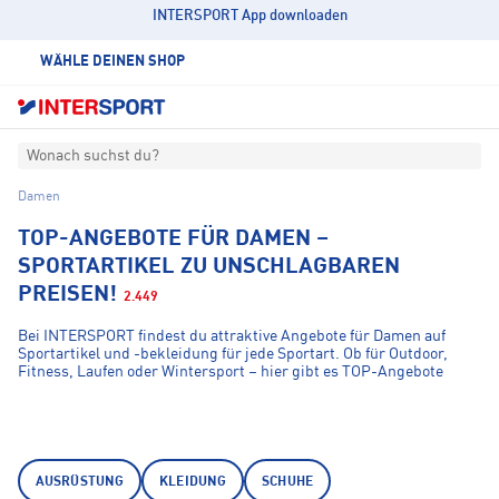
INTERSPORT App downloaden
WÄHLE DEINEN SHOP
Wonach suchst du?
Damen
TOP-ANGEBOTE FÜR DAMEN –
SPORTARTIKEL ZU UNSCHLAGBAREN
PREISEN!
2.449
Bei INTERSPORT findest du attraktive Angebote für Damen auf
Sportartikel und -bekleidung für jede Sportart. Ob für Outdoor,
Fitness, Laufen oder Wintersport – hier gibt es TOP-Angebote
namhafter Marken. Profitiere von Sonderaktionen und sichere dir
hochwertige Ausrüstung zu unschlagbaren Preisen.
AUSRÜSTUNG
KLEIDUNG
SCHUHE