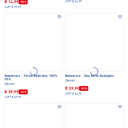
€ 14,99
UVP*
€ 24,99
-50 %
UVP*
€ 29,99
Nakamura
·
Feline Radtrikot, 100%
Nakamura
·
Dea kurze Radtights
PES
Damen
Damen
€ 29,99
-53 %
€ 39,99
-42 %
UVP*
€ 64,99
UVP*
€ 69,99