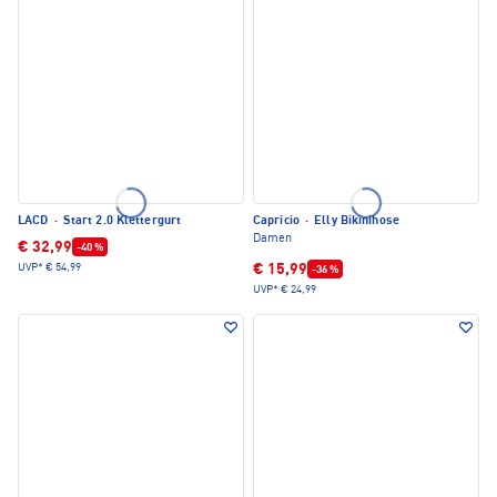
LACD
·
Start 2.0 Klettergurt
Capricio
·
Elly Bikinihose
Damen
€ 32,99
-40 %
€ 15,99
UVP*
€ 54,99
-36 %
UVP*
€ 24,99