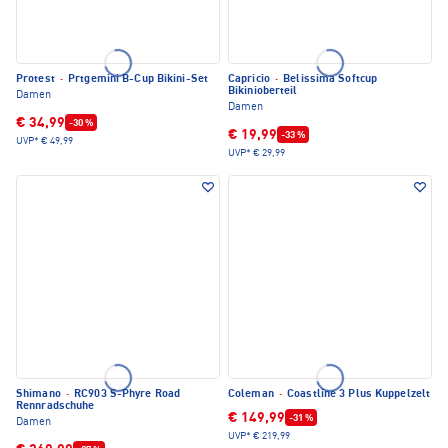
Protest
·
Prtgemini B-Cup Bikini-Set
Capricio
·
Belissima Softcup
Bikinioberteil
Damen
Damen
€ 34,99
-30 %
€ 19,99
-33 %
UVP*
€ 49,99
UVP*
€ 29,99
Shimano
·
RC903 S-Phyre Road
Coleman
·
Coastline 3 Plus Kuppelzelt
Rennradschuhe
€ 149,99
-31 %
Damen
UVP*
€ 219,99