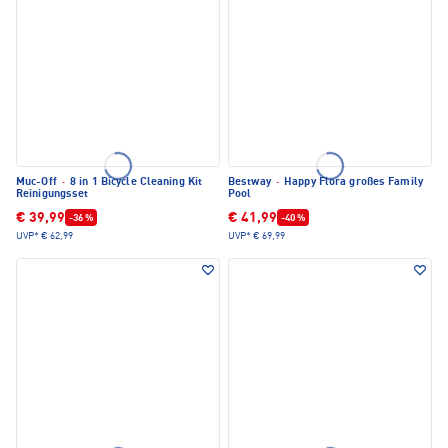
Muc-Off
·
8 in 1 Bicycle Cleaning Kit
Bestway
·
Happy Flora großes Family
Reinigungsset
Pool
€ 39,99
€ 41,99
-36 %
-40 %
UVP*
€ 62,99
UVP*
€ 69,99