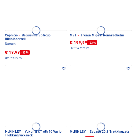
Capricio
·
Belissima Softcup
MET
·
Trenta Mips® Rennradhelm
Bikinioberteil
€ 199,99
-23 %
Damen
UVP*
€ 259,99
€ 19,99
-33 %
UVP*
€ 29,99
McKINLEY
·
Yukon II CT 65+10 Vario
McKINLEY
·
Escape 20.2 Trekkingzelt
Trekkingrucksack