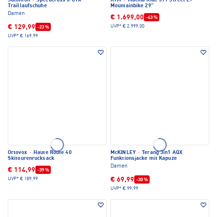
Salomon
·
Speedcross 6 GTX
KTM
·
Macina Ride 591 Street E-
Traillaufschuhe
Mountainbike 29"
Damen
€ 1.699,00
-43 %
€ 129,99
UVP*
€ 2.999,00
-23 %
UVP*
€ 169,99
Ortovox
·
Haute Route 40
McKINLEY
·
Terang 3in1 AQX
Skitourenrucksack
Funktionsjacke mit Kapuze
Damen
€ 114,99
-39 %
€ 69,99
UVP*
€ 189,99
-30 %
UVP*
€ 99,99