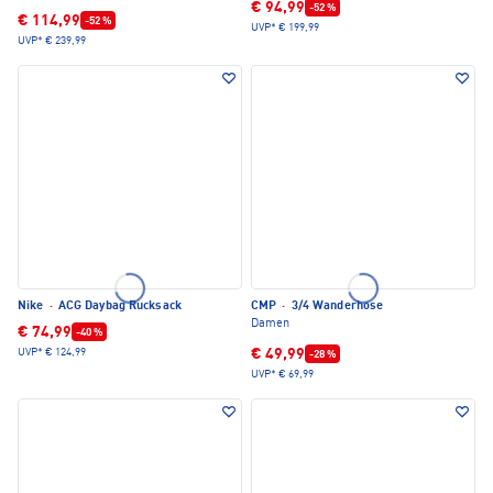
€ 94,99
-52 %
€ 114,99
-52 %
UVP*
€ 199,99
UVP*
€ 239,99
Nike
·
ACG Daybag Rucksack
CMP
·
3/4 Wanderhose
Damen
€ 74,99
-40 %
€ 49,99
UVP*
€ 124,99
-28 %
UVP*
€ 69,99