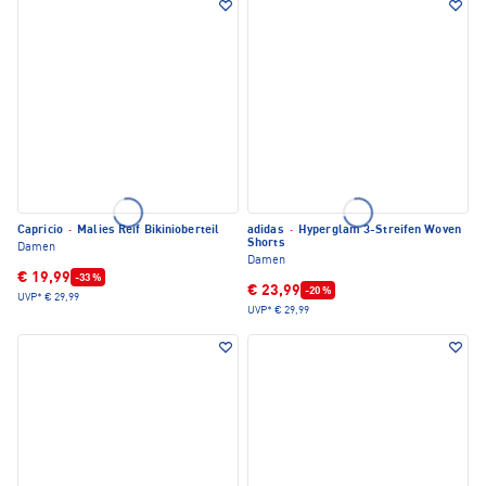
Capricio
·
Malies Reif Bikinioberteil
adidas
·
Hyperglam 3-Streifen Woven
Shorts
Damen
Damen
€ 19,99
-33 %
€ 23,99
-20 %
UVP*
€ 29,99
UVP*
€ 29,99