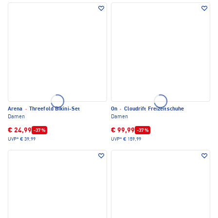
Arena
·
Threefold Bikini-Set
On
·
Cloudrift Freizeitschuhe
Damen
Damen
€ 24,99
€ 99,99
-37 %
-37 %
UVP*
€ 39,99
UVP*
€ 159,99