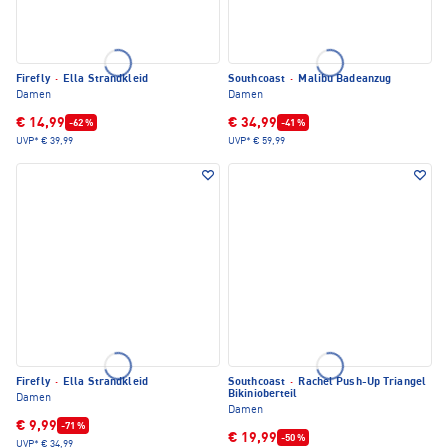
Firefly
·
Ella Strandkleid
Southcoast
·
Malibu Badeanzug
Damen
Damen
€ 14,99
€ 34,99
-62 %
-41 %
UVP*
€ 39,99
UVP*
€ 59,99
Firefly
·
Ella Strandkleid
Southcoast
·
Rachel Push-Up Triangel
Bikinioberteil
Damen
Damen
€ 9,99
-71 %
€ 19,99
-50 %
UVP*
€ 34,99