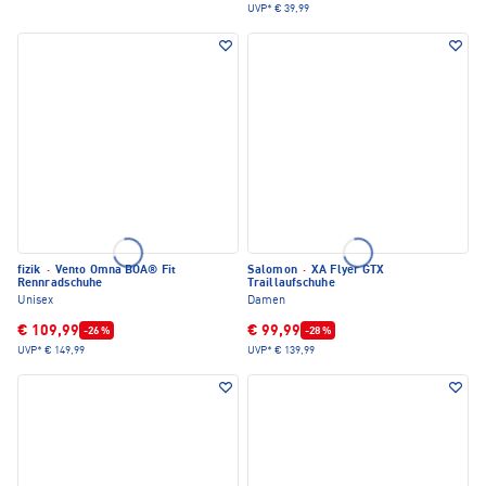
UVP*
€ 39,99
fizik
·
Vento Omna BOA® Fit
Salomon
·
XA Flyer GTX
Rennradschuhe
Traillaufschuhe
Unisex
Damen
€ 109,99
€ 99,99
-26 %
-28 %
UVP*
€ 149,99
UVP*
€ 139,99