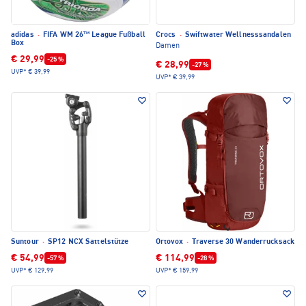
adidas
·
FIFA WM 26™ League Fußball
Crocs
·
Swiftwater Wellnesssandalen
Box
Damen
€ 29,99
-25 %
€ 28,99
-27 %
UVP*
€ 39,99
UVP*
€ 39,99
Suntour
·
SP12 NCX Sattelstütze
Ortovox
·
Traverse 30 Wanderrucksack
€ 54,99
€ 114,99
-57 %
-28 %
UVP*
€ 129,99
UVP*
€ 159,99