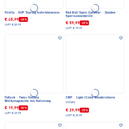
Firefly
·
SUP Touring Auftriebsweste
Red Bull Spect Eyewear
·
Dundee
Sportsonnenbrille
€ 45,99
-48 %
€ 59,99
-25 %
UVP*
€ 89,99
UVP*
€ 79,99
Fidlock
·
Twist Toolbox
CMP
·
Light Climb Wandershorts
Werkzeugtasche mit Halterung
Unisex
€ 19,99
-50 %
€ 29,99
-25 %
UVP*
€ 39,99
UVP*
€ 39,99