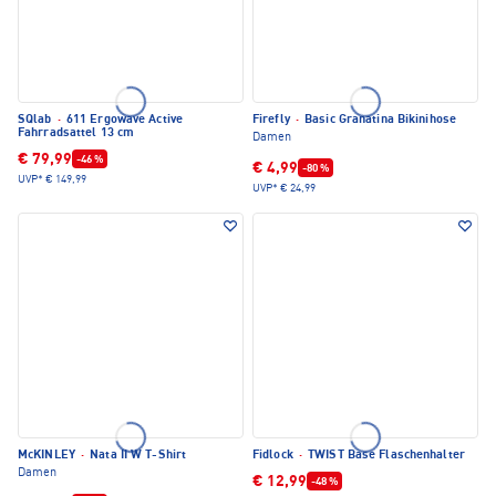
SQlab
·
611 Ergowave Active
Firefly
·
Basic Granatina Bikinihose
Fahrradsattel 13 cm
Damen
€ 79,99
-46 %
€ 4,99
-80 %
UVP*
€ 149,99
UVP*
€ 24,99
McKINLEY
·
Nata II W T-Shirt
Fidlock
·
TWIST Base Flaschenhalter
Damen
€ 12,99
-48 %