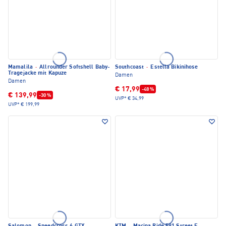
Mamalila
·
Allrounder Softshell Baby-
Southcoast
·
Estella Bikinihose
Tragejacke mit Kapuze
Damen
Damen
€ 17,99
-48 %
€ 139,99
-30 %
UVP*
€ 34,99
UVP*
€ 199,99