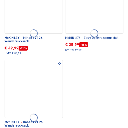
McKINLEY
·
Minah I VT 26
McKINLEY
·
Easy Up Strandmuschel
Wanderrucksack
€ 25,99
-56 %
€ 49,99
-41 %
UVP*
€ 59,99
UVP*
€ 84,99
McKINLEY
·
Kansas VT 26
Wanderrucksack