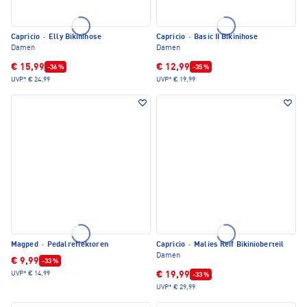
Capricio
·
Elly Bikinihose
Capricio
·
Basic II Bikinihose
Damen
Damen
€ 15,99
€ 12,99
-36 %
-35 %
UVP*
€ 24,99
UVP*
€ 19,99
Magped
·
Pedalreflektoren
Capricio
·
Malies Reif Bikinioberteil
Damen
€ 9,99
-33 %
€ 19,99
UVP*
€ 14,99
-33 %
UVP*
€ 29,99