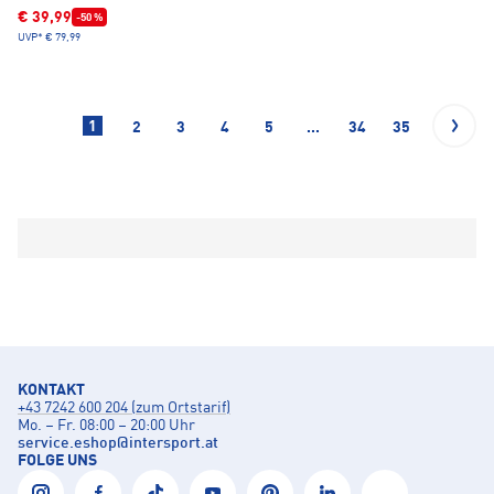
€ 39,99
-50 %
UVP*
€ 79,99
1
2
3
4
5
...
34
35
KONTAKT
+43 7242 600 204 (zum Ortstarif)
Mo. – Fr. 08:00 – 20:00 Uhr
service.eshop
@
intersport.at
FOLGE UNS