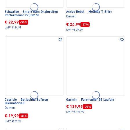
Schwalbe
·
Smart Sam Drahtreifen
Active Rebel
·
Melinda T-Shirt
Performance 27,5x2.60
Damen
€ 22,99
-34 %
€ 24,99
-37 %
UVP*
€ 34,99
UVP*
€ 39,99
Capricio
·
Belissima Softcup
Garmin
·
Forerunner 55 Laufuhr
Bikinioberteil
€ 139,99
-30 %
Damen
UVP*
€ 199,99
€ 19,99
-33 %
UVP*
€ 29,99