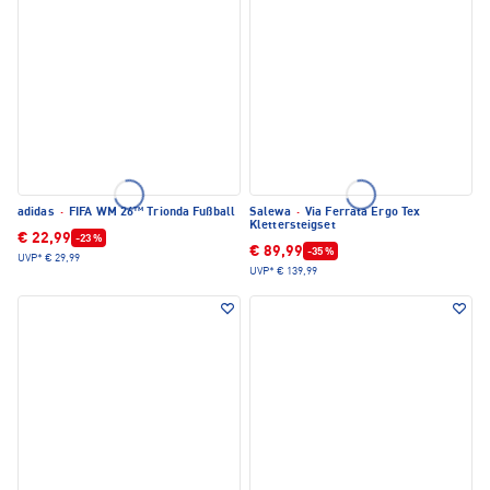
adidas
·
FIFA WM 26™ Trionda Fußball
Salewa
·
Via Ferrata Ergo Tex
Klettersteigset
€ 22,99
-23 %
€ 89,99
-35 %
UVP*
€ 29,99
UVP*
€ 139,99