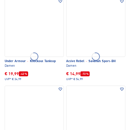
Under Armour
·
Knockout Tanktop
Active Rebel
·
Savanah Sport-BH
Damen
Damen
€ 19,99
€ 14,99
-42 %
-72 %
UVP*
€ 34,99
UVP*
€ 54,99