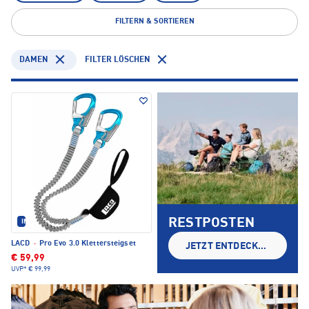
FILTERN & SORTIEREN
DAMEN
FILTER LÖSCHEN
RESTPOSTEN
IM SET ERHÄLTLICH
LACD
·
Pro Evo 3.0 Klettersteigset
JETZT ENTDECKEN
€ 59,99
UVP*
€ 99,99