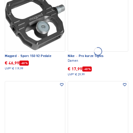
Magped
·
Sport 150 V2 Pedale
Nike
·
Pro kurze Tights
Damen
€ 46,99
-60 %
€ 17,99
UVP*
€ 119,99
-40 %
UVP*
€ 29,99