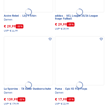
Active Rebel
·
Lily T-Shirt
adidas
·
UCL League 25/26 League
Stage Fußball
Damen
€ 29,99
-25 %
€ 29,99
-33 %
UVP*
€ 39,99
UVP*
€ 44,99
La Sportiva
·
TX Guide Outdoorschuhe
Puma
·
Epic V2 Flip Flops
Damen
Damen
€ 139,99
€ 17,99
-22 %
-21 %
UVP*
€ 179,99
UVP*
€ 22,99