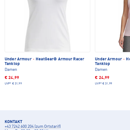
Under Armour
·
HeatGear® Armour Racer
Under Armour
·
He
Tanktop
Tanktop
Damen
Damen
€ 24,99
€ 24,99
UVP*
€ 31,99
UVP*
€ 31,99
KONTAKT
+43 7242 600 204 (zum Ortstarif)