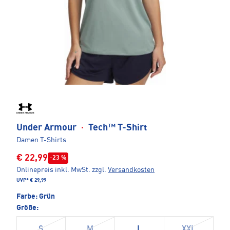
Under Armour
·
Tech™ T-Shirt
Damen T-Shirts
€ 22,99
-23 %
Onlinepreis inkl. MwSt.
zzgl.
Versandkosten
UVP*
€ 29,99
Farbe:
Grün
Größe:
S
M
L
XXL