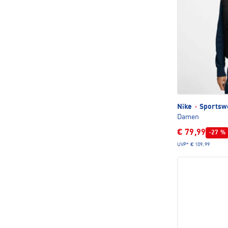
Nike
·
Sportswe
Damen
€ 79,99
-27 %
UVP*
€ 109,99