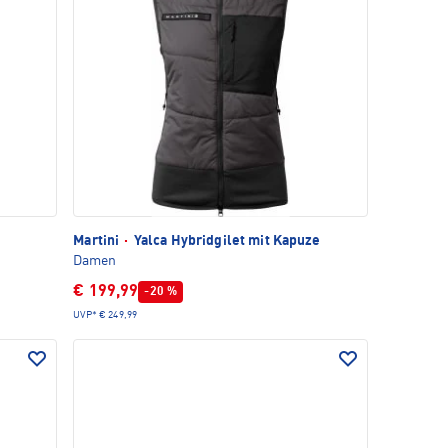
Martini
·
Yalca Hybridgilet mit Kapuze
Damen
€ 199,99
-20 %
UVP*
€ 249,99