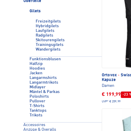
Oberteile
Gilets
Freizeitgilets
Hybridgilets
Laufgilets
Radgilets
Skitourengilets
Trainingsgilets
Wandergilets
Funktionsblusen
Halfzip
Hoodies
Jacken
Ortovox
·
Swiss
Langarmshirts
Kapuze
Langarmtrikots
Damen
Midlayer
Mäntel & Parkas
€ 199,99
-23 
Poloshirts
Pullover
UVP*
€ 259,99
T-Shirts
Tanktops
Trikots
Accessoires
Anzüge & Overalls