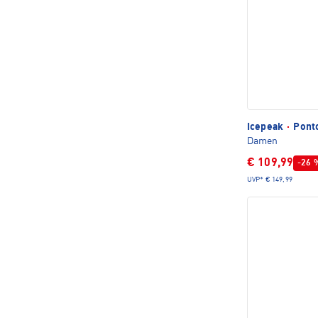
Icepeak
·
Ponto
Damen
€ 109,99
-26 
UVP*
€ 149,99