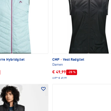
rre Hybridgilet
CMP
·
Vest Radgilet
Damen
€ 49,99
-28 %
UVP*
€ 69,99