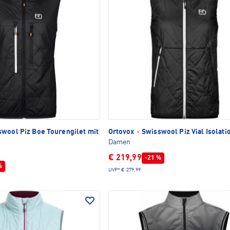
wool Piz Boe Tourengilet mit
Ortovox
·
Swisswool Piz Vial Isolati
Damen
€ 219,99
-21 %
%
UVP*
€ 279,99