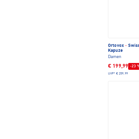
Ortovox
·
Swiss
Kapuze
Damen
€ 199,99
-23 
UVP*
€ 259,99