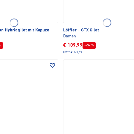
n Hybridgilet mit Kapuze
Löffler
·
GTX Gilet
Damen
€ 109,99
%
-26 %
UVP*
€ 149,99