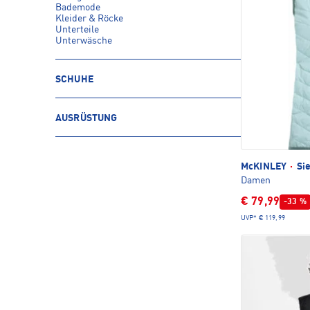
Bademode
Kleider & Röcke
Unterteile
Unterwäsche
SCHUHE
AUSRÜSTUNG
McKINLEY
·
Sie
Damen
€ 79,99
-33 %
UVP*
€ 119,99