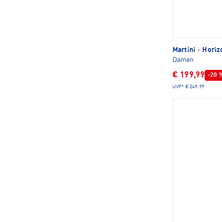
Martini
·
Horizo
Damen
€ 199,99
-20 
UVP*
€ 249,99