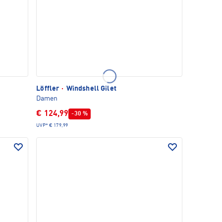
Löffler
·
Windshell Gilet
Damen
€ 124,99
-30 %
UVP*
€ 179,99