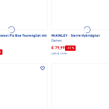
wool Piz Boe Tourengilet mit
McKINLEY
·
Sierre Hybridgilet
Damen
€ 79,99
-33 %
%
UVP*
€ 119,99