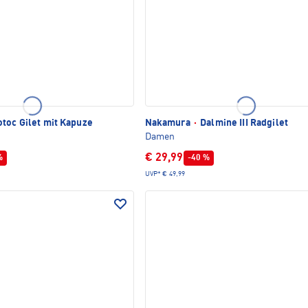
toc Gilet mit Kapuze
Nakamura
·
Dalmine III Radgilet
Damen
€ 29,99
%
-40 %
UVP*
€ 49,99