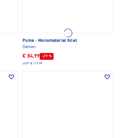
Puma
·
Monomaterial Gilet
Damen
€ 84,99
-29 %
UVP*
€ 119,99