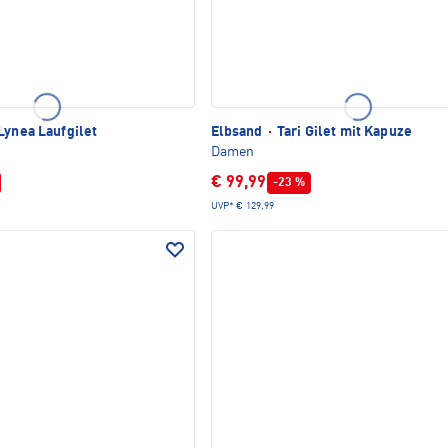
Lynea Laufgilet
Elbsand
·
Tari Gilet mit Kapuze
Damen
€ 99,99
-23 %
UVP*
€ 129,99