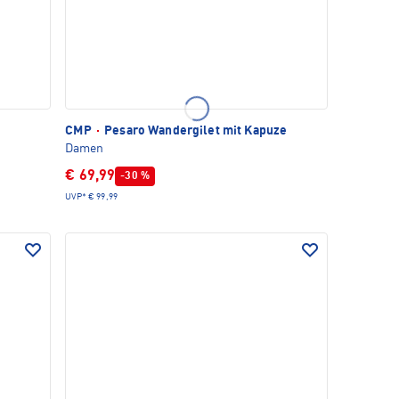
CMP
·
Pesaro Wandergilet mit Kapuze
Damen
€ 69,99
-30 %
UVP*
€ 99,99