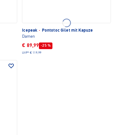
Icepeak
·
Pontotoc Gilet mit Kapuze
Damen
€ 89,99
-25 %
UVP*
€ 119,99