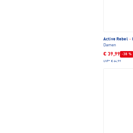
Active Rebel
·
Damen
€ 39,99
-38 %
UVP*
€ 64,99