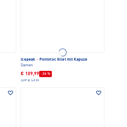
Icepeak
·
Pontotoc Gilet mit Kapuze
Damen
€ 109,99
-26 %
UVP*
€ 149,99