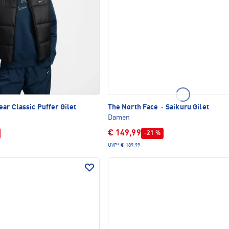
ar Classic Puffer Gilet
The North Face
·
Saikuru Gilet
Damen
€ 149,99
-21 %
UVP*
€ 189,99