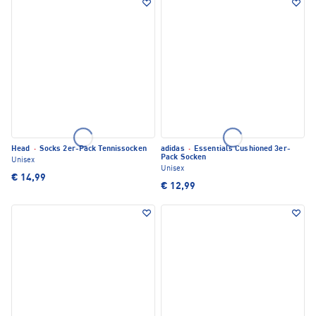
Head
·
Socks 2er-Pack Tennissocken
adidas
·
Essentials Cushioned 3er-
Pack Socken
Unisex
Unisex
€ 14,99
€ 12,99