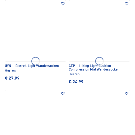
UYN
·
Biotrek Light Wandersocken
CEP
·
Hiking Light Cushion
Compression Mid Wandersocken
Herren
Herren
€ 27,99
€ 24,99