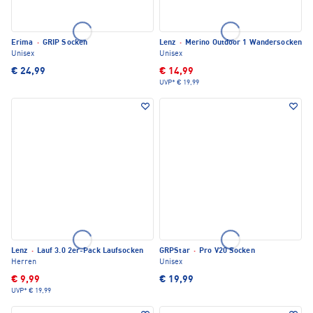
Erima
·
GRIP Socken
Lenz
·
Merino Outdoor 1 Wandersocken
Unisex
Unisex
€ 24,99
€ 14,99
UVP*
€ 19,99
Lenz
·
Lauf 3.0 2er-Pack Laufsocken
GRPStar
·
Pro V20 Socken
Herren
Unisex
€ 9,99
€ 19,99
UVP*
€ 19,99