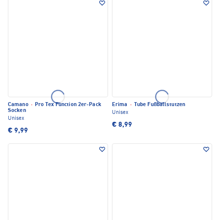
Camano
·
Pro Tex Function 2er-Pack
Erima
·
Tube Fußballstutzen
Socken
Unisex
Unisex
€ 8,99
€ 9,99