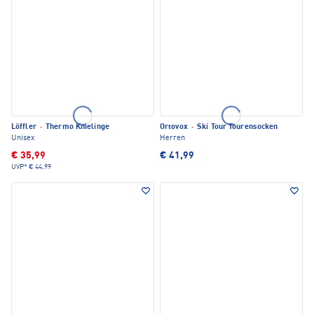
Löffler
·
Thermo Knielinge
Ortovox
·
Ski Tour Tourensocken
Unisex
Herren
€ 35,99
€ 41,99
UVP*
€ 44,99