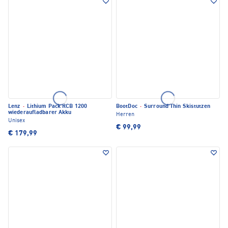
Lenz
·
Lithium Pack RCB 1200
BootDoc
·
Surround Thin Skistutzen
wiederaufladbarer Akku
Herren
Unisex
€ 99,99
€ 179,99