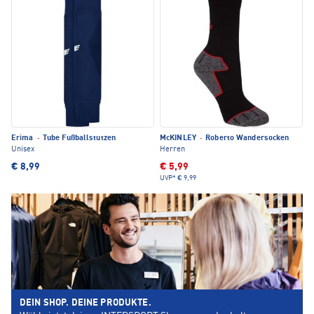
Erima
·
Tube Fußballstutzen
McKINLEY
·
Roberto Wandersocken
Unisex
Herren
€ 8,99
€ 5,99
UVP*
€ 9,99
DEIN SHOP. DEINE PRODUKTE.