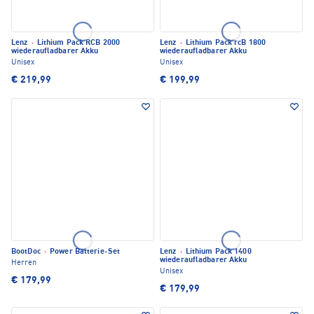
Lenz
·
Lithium Pack RCB 2000
Lenz
·
Lithium Pack rcB 1800
wiederaufladbarer Akku
wiederaufladbarer Akku
Unisex
Unisex
€ 219,99
€ 199,99
BootDoc
·
Power Batterie-Set
Lenz
·
Lithium Pack 1400
wiederaufladbarer Akku
Herren
Unisex
€ 179,99
€ 179,99