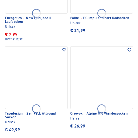
Energetics
·
New Ljubljana II
Falke
·
BC Impulse Short Radsocken
Laufsocken
Unisex
Unisex
€ 21,99
€ 7,99
UVP*
€ 12,99
Tapedesign
·
2er-Pack Allround
Ortovox
·
Alpine Mid Wandersocken
Socken
Herren
Unisex
€ 26,99
€ 49,99