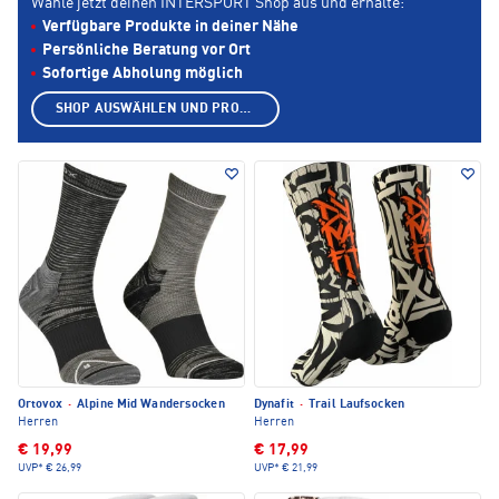
Wähle jetzt deinen INTERSPORT Shop aus und erhalte:
Verfügbare Produkte in deiner Nähe
Persönliche Beratung vor Ort
Sofortige Abholung möglich
SHOP AUSWÄHLEN UND PRODUKTE ANZEIGEN
Ortovox
·
Alpine Mid Wandersocken
Dynafit
·
Trail Laufsocken
Herren
Herren
€ 19,99
€ 17,99
UVP*
€ 26,99
UVP*
€ 21,99