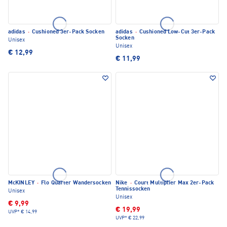
adidas
·
Cushioned 3er-Pack Socken
adidas
·
Cushioned Low-Cut 3er-Pack
Socken
Unisex
Unisex
€ 12,99
€ 11,99
McKINLEY
·
Flo Quarter Wandersocken
Nike
·
Court Multiplier Max 2er-Pack
Tennissocken
Unisex
Unisex
€ 9,99
€ 19,99
UVP*
€ 14,99
UVP*
€ 22,99