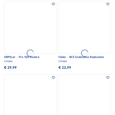
GRPStar
·
Pro V20 Socken
Falke
·
BC5 Endurance Radsocken
Unisex
Unisex
€ 29,99
€ 23,99