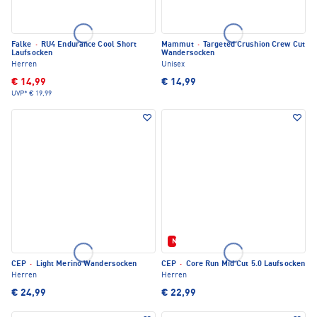
Falke
·
RU4 Endurance Cool Short
Mammut
·
Targeted Crushion Crew Cut
Laufsocken
Wandersocken
Herren
Unisex
€ 14,99
€ 14,99
UVP*
€ 19,99
Neu
CEP
·
Light Merino Wandersocken
CEP
·
Core Run Mid Cut 5.0 Laufsocken
Herren
Herren
€ 24,99
€ 22,99