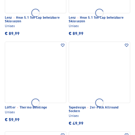
Lenz
·
Heat 5.1 Toe Cap beheizbare
Lenz
·
Heat 5.1 Toe Cap beheizbare
Skistutzen
Skistutzen
Unisex
Unisex
€ 89,99
€ 89,99
Löffler
·
Thermo Beinlinge
Tapedesign
·
2er-Pack Allround
Socken
Unisex
Unisex
€ 59,99
€ 49,99