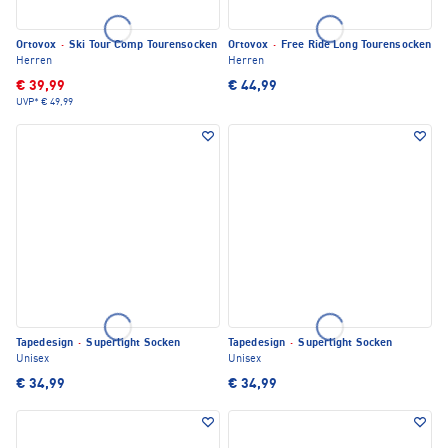
Ortovox
·
Ski Tour Comp Tourensocken
Ortovox
·
Free Ride Long Tourensocken
Herren
Herren
€ 39,99
€ 44,99
UVP*
€ 49,99
Tapedesign
·
Superlight Socken
Tapedesign
·
Superlight Socken
Unisex
Unisex
€ 34,99
€ 34,99