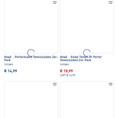
Head
·
Performance Tennissocken 2er-
Head
·
Socks Tennis 2P Perfor
Pack
Tennissocken 2er-Pack
Unisex
Unisex
€ 14,99
€ 10,99
UVP*
€ 14,99