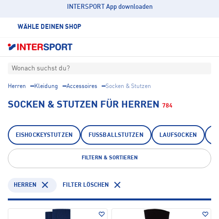
INTERSPORT App downloaden
WÄHLE DEINEN SHOP
Wonach suchst du?
Herren
Kleidung
Accessoires
Socken & Stutzen
SOCKEN & STUTZEN FÜR HERREN
784
EISHOCKEYSTUTZEN
FUSSBALLSTUTZEN
LAUFSOCKEN
R
FILTERN & SORTIEREN
HERREN
FILTER LÖSCHEN