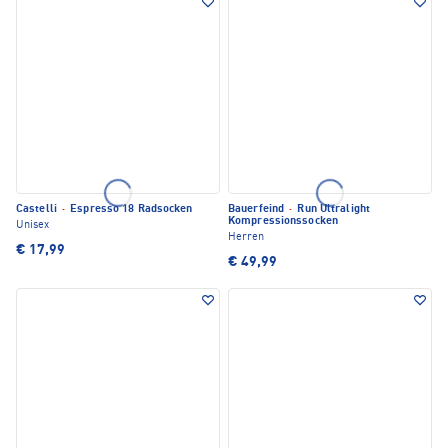
Castelli
·
Espresso 18 Radsocken
Bauerfeind
·
Run Ultralight
Kompressionssocken
Unisex
Herren
€ 17,99
€ 49,99