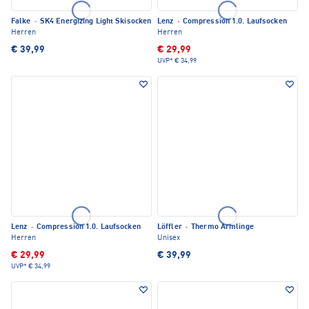
Falke
·
SK4 Energizing Light Skisocken
Lenz
·
Compression 1.0. Laufsocken
Herren
Herren
€ 39,99
€ 29,99
UVP*
€ 34,99
Lenz
·
Compression 1.0. Laufsocken
Löffler
·
Thermo Armlinge
Herren
Unisex
€ 29,99
€ 39,99
UVP*
€ 34,99