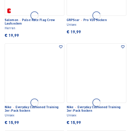
Neu
Salomon
·
Pulse Race Flag Crew
GRPStar
·
Pro V20 Socken
Laufsocken
Unisex
Herren
€ 19,99
€ 19,99
Nike
·
Everyday Cushioned Training
Nike
·
Everyday Cushioned Training
3er-Pack Socken
3er-Pack Socken
Unisex
Unisex
€ 15,99
€ 15,99