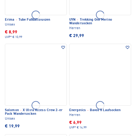
Erima
·
Tube Fußballstutzen
UYN
·
Trekking One Merino
Wandersocken
Unisex
Herren
€ 8,99
€ 29,99
UVP*
€ 10,99
Salomon
·
X Ultra Access Crew 2-er
Energetics
·
Bavos II Laufsocken
Pack Wandersocken
Herren
Unisex
€ 6,99
€ 19,99
UVP*
€ 14,99