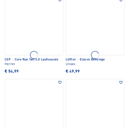
CEP
·
Core Run Tall 5.0 Laufstutzen
Löffler
·
Elastic Beinlinge
Herren
Unisex
€ 54,99
€ 49,99