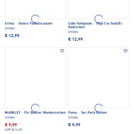
Erima
·
Tanaro Fußballstutzen
Cube Softgoods
·
High Cut Toad/Xc
Radsocken
Unisex
Unisex
€ 12,99
€ 12,99
McKINLEY
·
Flo Quarter Wandersocken
Puma
·
3er-Pack Socken
Unisex
Unisex
€ 9,99
€ 9,99
UVP*
€ 14,99