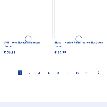
UYN
·
One Biotech Skisocken
Sidas
·
Merino Performance Skisocken
Herren
Herren
€ 36,99
€ 34,99
1
2
3
4
5
...
10
11