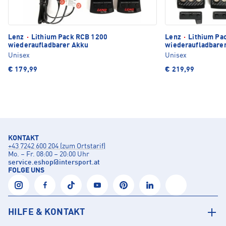
Lenz
·
Lithium Pack RCB 1200
Lenz
·
Lithium Pa
wiederaufladbarer Akku
wiederaufladbare
Unisex
Unisex
€ 179,99
€ 219,99
KONTAKT
+43 7242 600 204 (zum Ortstarif)
Mo. – Fr. 08:00 – 20:00 Uhr
service.eshop
@
intersport.at
FOLGE UNS
HILFE & KONTAKT