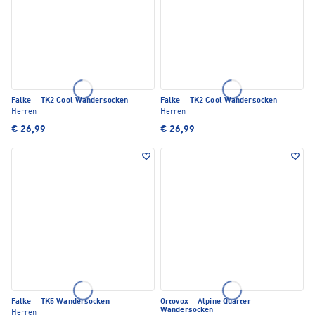
Falke
·
TK2 Cool Wandersocken
Falke
·
TK2 Cool Wandersocken
Herren
Herren
€ 26,99
€ 26,99
Falke
·
TK5 Wandersocken
Ortovox
·
Alpine Quarter
Wandersocken
Herren