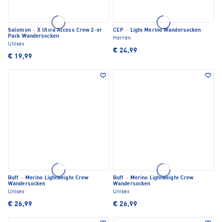
Salomon
·
X Ultra Access Crew 2-er
CEP
·
Light Merino Wandersocken
Pack Wandersocken
Herren
Unisex
€ 24,99
€ 19,99
Buff
·
Merino Lightweight Crew
Buff
·
Merino Lightweight Crew
Wandersocken
Wandersocken
Unisex
Unisex
€ 26,99
€ 26,99