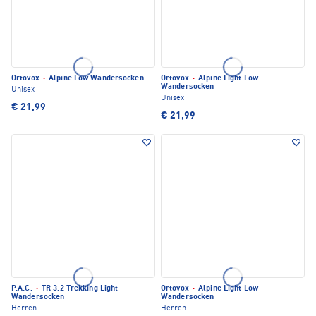
Ortovox
·
Alpine Low Wandersocken
Ortovox
·
Alpine Light Low
Wandersocken
Unisex
Unisex
€ 21,99
€ 21,99
P.A.C.
·
TR 3.2 Trekking Light
Ortovox
·
Alpine Light Low
Wandersocken
Wandersocken
Herren
Herren