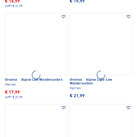
€ 16,99
€ 19,99
UVP*
€ 21,99
Ortovox
·
Alpine Low Wandersocken
Ortovox
·
Alpine Light Low
Wandersocken
Herren
Herren
€ 17,99
€ 21,99
UVP*
€ 21,99