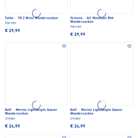
Falke
·
TK 2 Wool Wandersocken
Ortovox
·
All Mountain Mid
Wandersocken
Herren
Herren
€ 29,99
€ 29,99
Buff
·
Merino Lightweight Quater
Buff
·
Merino Lightweight Quater
Wandersocken
Wandersocken
Unisex
Unisex
€ 24,99
€ 24,99