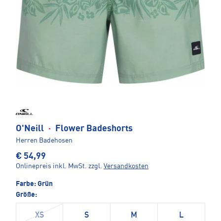
O'Neill
·
Flower Badeshorts
Herren Badehosen
€ 54,99
Onlinepreis inkl. MwSt.
zzgl.
Versandkosten
Farbe:
Grün
Größe:
XS
S
M
L