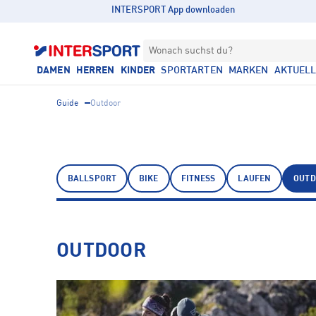
INTERSPORT App downloaden
Wonach suchst du?
DAMEN
HERREN
KINDER
SPORTARTEN
MARKEN
AKTUEL
Guide
Outdoor
BALLSPORT
BIKE
FITNESS
LAUFEN
OUT
OUTDOOR