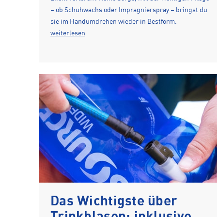
– ob Schuhwachs oder Imprägnierspray – bringst du
sie im Handumdrehen wieder in Bestform.
weiterlesen
Das Wichtigste über