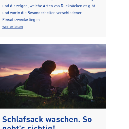
und dir zeigen, welche Arten von Rucksäcken es gibt
und worin die Besonderheiten verschiedener
Einsatzzwecke liegen.
weiterlesen
Schlafsack waschen. So