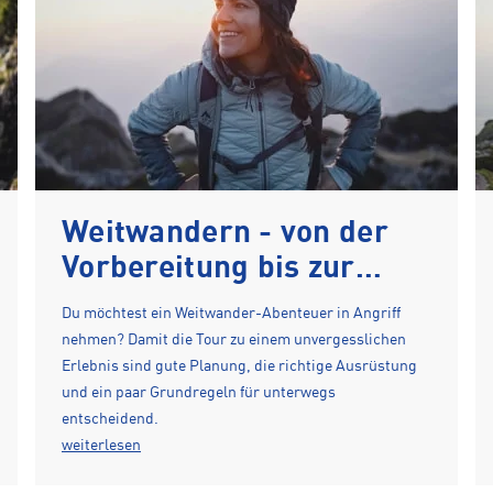
Weitwandern - von der
Vorbereitung bis zur
Wanderung
Du möchtest ein Weitwander-Abenteuer in Angriff
nehmen? Damit die Tour zu einem unvergesslichen
Erlebnis sind gute Planung, die richtige Ausrüstung
und ein paar Grundregeln für unterwegs
entscheidend.
weiterlesen