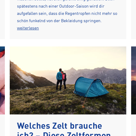
spätestens nach einer Outdoor-Saison wird dir
aufgefallen sein, dass die Regentropfen nicht mehr so
schön funkelnd von der Bekleidung springen.
weiterlesen
Welches Zelt brauche