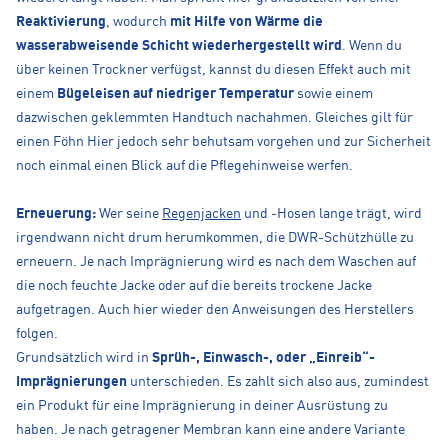
Reaktivierung
, wodurch
mit Hilfe von Wärme die
wasserabweisende Schicht wiederhergestellt wird
. Wenn du
über keinen Trockner verfügst, kannst du diesen Effekt auch mit
einem
Bügeleisen auf niedriger Temperatur
sowie einem
dazwischen geklemmten Handtuch nachahmen. Gleiches gilt für
einen Föhn Hier jedoch sehr behutsam vorgehen und zur Sicherheit
noch einmal einen Blick auf die Pflegehinweise werfen.
Erneuerung:
Wer seine
Regenjacken
und -Hosen lange trägt, wird
irgendwann nicht drum herumkommen, die DWR-Schützhülle zu
erneuern. Je nach Imprägnierung wird es nach dem Waschen auf
die noch feuchte Jacke oder auf die bereits trockene Jacke
aufgetragen. Auch hier wieder den Anweisungen des Herstellers
folgen.
Grundsätzlich wird in
Sprüh-, Einwasch-,
oder „Einreib“-
Imprägnierungen
unterschieden. Es zahlt sich also aus, zumindest
ein Produkt für eine Imprägnierung in deiner Ausrüstung zu
haben. Je nach getragener Membran kann eine andere Variante