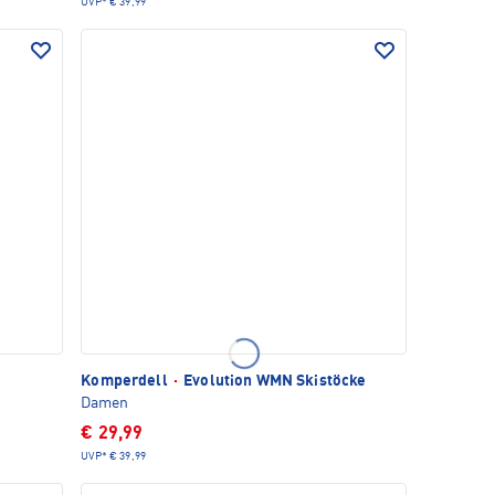
UVP*
€ 39,99
Komperdell
·
Evolution WMN Skistöcke
Damen
€ 29,99
UVP*
€ 39,99