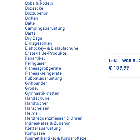
Bobs & Rodeln
Boxsäcke
Boxzubehör
Brillen
Bälle
Campingausrüstung
Darts
Dry Bags
Einlagesohlen
Eishockey- & Eislaufschuhe
Erste-Hilfe-Produkte
Fanartikel
Leki
·
WCR SL 3
Ferngläser
€ 109,99
Fitnessgroßgeräte
Fitnesskleingeräte
Fußballausrüstung
Griffbänder
Grödel
Gymnastikmatten
Handschuhe
Handtücher
Harscheisen
Helme
Herzfrequenzmesser & Uhren
Inlineskates & Zubehör
Kletterausrüstung
Kompasse
Kosmetikartikel & Körperpflege