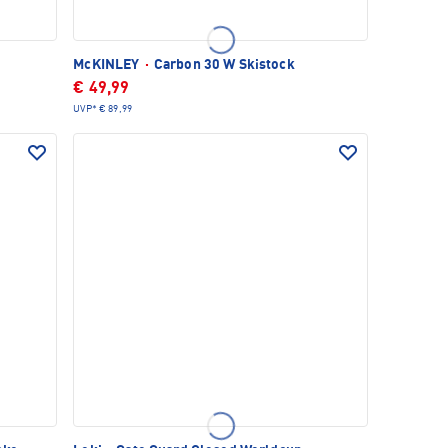
McKINLEY
·
Carbon 30 W Skistock
€ 49,99
UVP*
€ 89,99