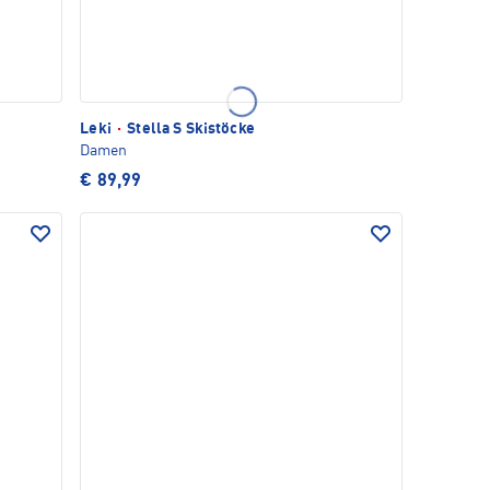
Leki
·
Stella S Skistöcke
Damen
€ 89,99