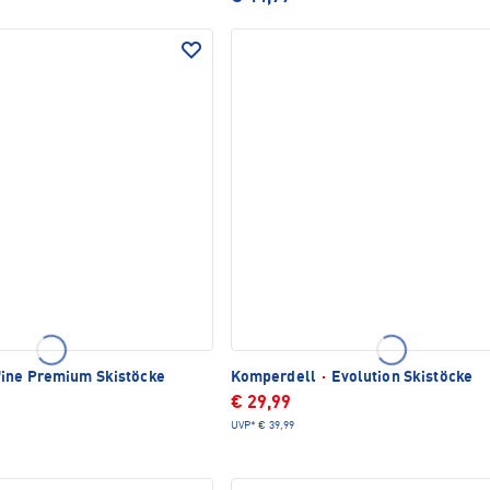
ine Premium Skistöcke
Komperdell
·
Evolution Skistöcke
€ 29,99
UVP*
€ 39,99