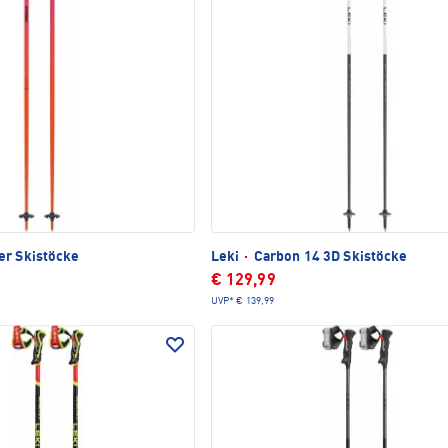
er Skistöcke
Leki
·
Carbon 14 3D Skistöcke
€ 129,99
UVP*
€ 139,99