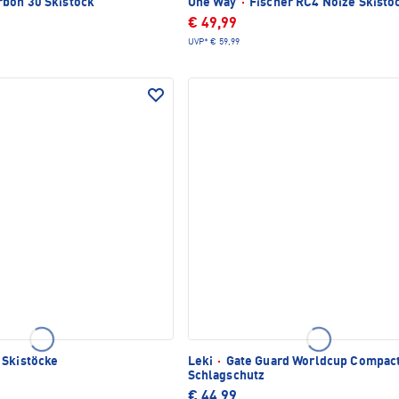
bon 30 Skistock
One Way
·
Fischer RC4 Noize Skistö
€ 49,99
UVP*
€ 59,99
 Skistöcke
Leki
·
Gate Guard Worldcup Compac
Schlagschutz
€ 44,99