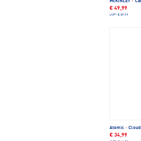
McKINLEY
·
Car
€ 49,99
UVP*
€ 89,99
Atomic
·
Cloud
€ 34,99