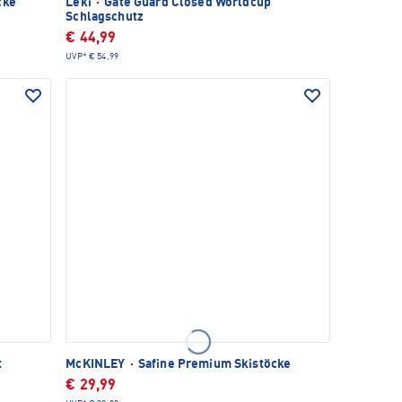
cke
Leki
·
Gate Guard Closed Worldcup
Schlagschutz
€ 44,99
UVP*
€ 54,99
t
McKINLEY
·
Safine Premium Skistöcke
€ 29,99