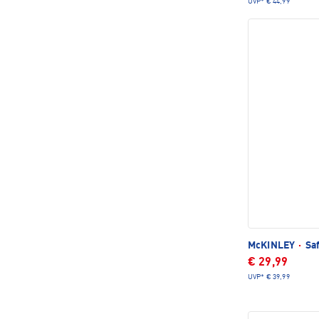
UVP*
€ 44,99
McKINLEY
·
Saf
€ 29,99
UVP*
€ 39,99