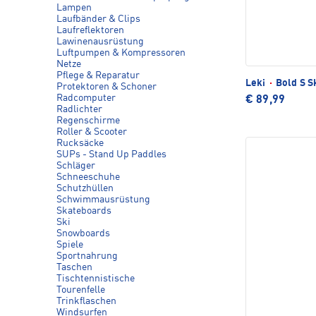
Lampen
Laufbänder & Clips
Laufreflektoren
Lawinenausrüstung
Luftpumpen & Kompressoren
Netze
Pflege & Reparatur
Leki
·
Bold S S
Protektoren & Schoner
Radcomputer
€ 89,99
Radlichter
Regenschirme
Roller & Scooter
Rucksäcke
SUPs - Stand Up Paddles
Schläger
Schneeschuhe
Schutzhüllen
Schwimmausrüstung
Skateboards
Ski
Snowboards
Spiele
Sportnahrung
Taschen
Tischtennistische
Tourenfelle
Trinkflaschen
Windsurfen