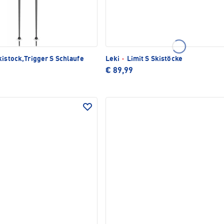
kistock,Trigger S Schlaufe
Leki
·
Limit S Skistöcke
€ 89,99