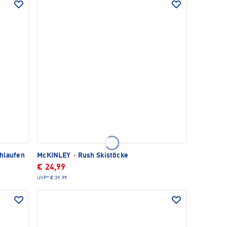
chlaufen
McKINLEY
·
Rush Skistöcke
€ 24,99
UVP*
€ 39,99