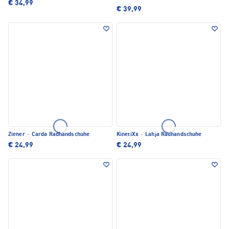
€ 34,99
€ 39,99
Ziener
·
Carda Radhandschuhe
KinetiXx
·
Lahja Radhandschuhe
€ 24,99
€ 24,99