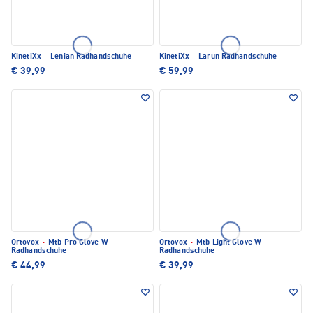
KinetiXx
·
Lenian Radhandschuhe
KinetiXx
·
Larun Radhandschuhe
€ 39,99
€ 59,99
Ortovox
·
Mtb Pro Glove W
Ortovox
·
Mtb Light Glove W
Radhandschuhe
Radhandschuhe
€ 44,99
€ 39,99