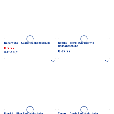
Nakamura
·
Guanti Radhandschuhe
Roeckl
·
Hergiswil Thermo
Radhandschuhe
€ 9,99
€ 49,99
UVP*
€ 14,99
Roeckl
·
Pino Radhandschuhe
Ziener
·
Curdt Radhandschuhe