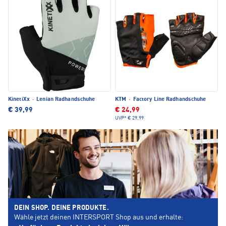
KinetiXx
·
Lenian Radhandschuhe
KTM
·
Factory Line Radhandschuhe
€ 39,99
€ 24,99
UVP*
€ 29,99
DEIN SHOP. DEINE PRODUKTE.
Wähle jetzt deinen INTERSPORT Shop aus und erhalte: