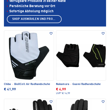
Verfügbare Produkte in deiner Nähe
Persönliche Beratung vor Ort
Sofortige Abholung möglich
SHOP AUSWÄHLEN UND PRODUKTE ANZEIGEN
Chiba
·
BioXCell Air Radhandschuhe
Nakamura
·
Guanti Radhandschuhe
€ 41,99
€ 4,99
UVP*
€ 14,99