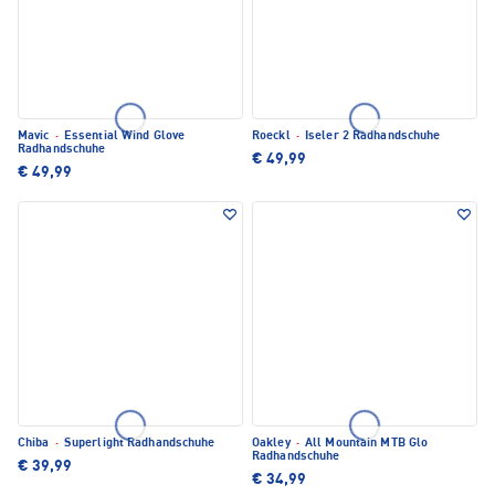
Mavic
·
Essential Wind Glove
Roeckl
·
Iseler 2 Radhandschuhe
Radhandschuhe
€ 49,99
€ 49,99
Chiba
·
Superlight Radhandschuhe
Oakley
·
All Mountain MTB Glo
Radhandschuhe
€ 39,99
€ 34,99