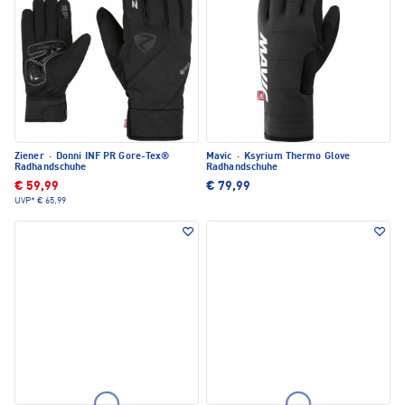
Ziener
·
Donni INF PR Gore-Tex®
Mavic
·
Ksyrium Thermo Glove
Radhandschuhe
Radhandschuhe
€ 59,99
€ 79,99
UVP*
€ 65,99