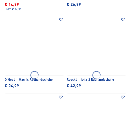
€ 14,99
€ 26,99
UVP*
€ 24,99
O'Neal
·
Matrix Radhandschuhe
Roeckl
·
Istia 2 Radhandschuhe
€ 24,99
€ 42,99