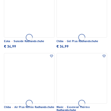
Eska
·
Sunside Radhandschuhe
Chiba
·
Gel Plus Radhandschuhe
€ 34,99
€ 34,99
Chiba
·
Air Plus Reflex Radhandschuhe
Mavic
·
Essential Thermo
Radhandschuhe