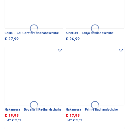
Chiba
·
Gel Comfort Radhandschuhe
KinetiXx
·
Lahja Radhandschuhe
€ 27,99
€ 24,99
Nakamura
·
Dogana II Radhandschuhe
Nakamura
·
Prime Radhandschuhe
€ 19,99
€ 17,99
UVP*
€ 29,99
UVP*
€ 24,99