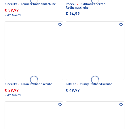
KinetiXx
·
Lennert Radhandschuhe
Roeckl
·
Rudlhorn Thermo
Radhandschuhe
€ 39,99
€ 64,99
UVP*
€ 49,99
KinetiXx
·
Liban Radhandschuhe
Löffler
·
Cushy Radhandschuhe
€ 29,99
€ 49,99
UVP*
€ 39,99