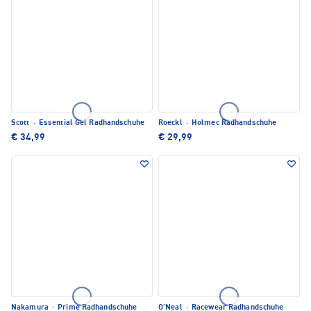
Scott
·
Essential Gel Radhandschuhe
Roeckl
·
Holmec Radhandschuhe
€ 34,99
€ 29,99
Nakamura
·
Prime Radhandschuhe
O'Neal
·
Racewear Radhandschuhe