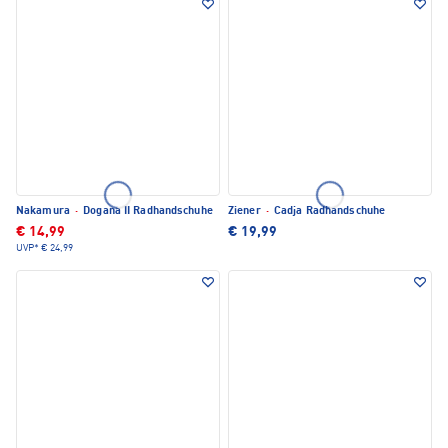
Nakamura
·
Dogana II Radhandschuhe
Ziener
·
Cadja Radhandschuhe
€ 14,99
€ 19,99
UVP*
€ 24,99