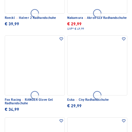
Roeckl
·
Halver 2 Radhandschuhe
Nakamura
·
Akron GLV Radhandschuhe
€ 39,99
€ 29,99
UVP*
€ 49,99
Fox Racing
·
RANGER Glove Gel
Eska
·
City Radhandschuhe
Radhandschuhe
€ 29,99
€ 34,99