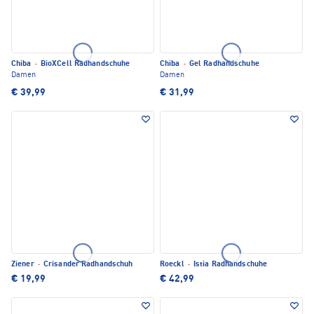
Chiba
·
BioXCell Radhandschuhe
Chiba
·
Gel Radhandschuhe
Damen
Damen
€ 39,99
€ 31,99
Ziener
·
Crisander Radhandschuh
Roeckl
·
Istia Radhandschuhe
€ 19,99
€ 42,99