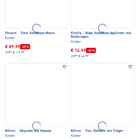
Picture
·
Time Snowboardhose
Firefly
·
Ruby Snowboardpullover mit
Rollkragen
Kinder
Kinder
€ 89,99
-25 %
€ 14,99
-66 %
UVP*
€ 119,99
UVP*
€ 44,99
Killtec
·
Skijacke mit Kapuze
Killtec
·
Fiss Skihose mit Träger
Kinder
Kinder