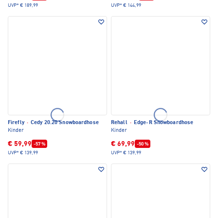
UVP*
€ 189,99
UVP*
€ 144,99
Firefly
·
Cedy 20.20 Snowboardhose
Rehall
·
Edge-R Snowboardhose
Kinder
Kinder
€ 59,99
€ 69,99
-57 %
-50 %
UVP*
€ 139,99
UVP*
€ 139,99