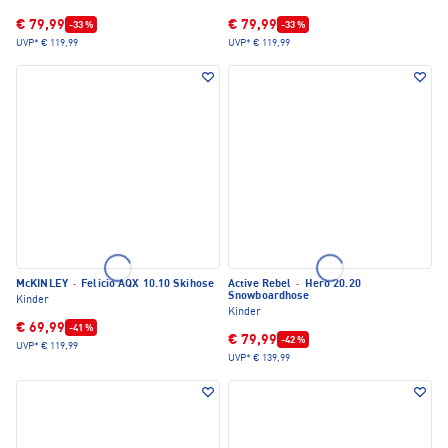
€ 79,99
€ 79,99
-33 %
-33 %
UVP*
€ 119,99
UVP*
€ 119,99
McKINLEY
·
Felicio AQX 10.10 Skihose
Active Rebel
·
Hero 20.20
Snowboardhose
Kinder
Kinder
€ 69,99
-41 %
€ 79,99
-42 %
UVP*
€ 119,99
UVP*
€ 139,99