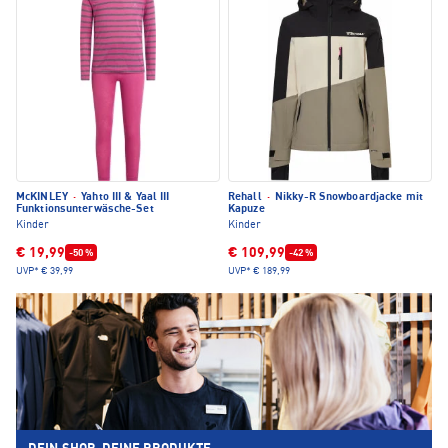
McKINLEY
·
Yahto III & Yaal III
Rehall
·
Nikky-R Snowboardjacke mit
Funktionsunterwäsche-Set
Kapuze
Kinder
Kinder
€ 19,99
€ 109,99
-50 %
-42 %
UVP*
€ 39,99
UVP*
€ 189,99