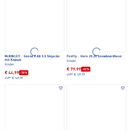
McKINLEY
·
Geena II AB 5.5 Skijacke
Firefly
·
Hero 20.20 Snowboardhose
mit Kapuze
Kinder
Kinder
€ 79,99
-42 %
€ 44,99
-70 %
UVP*
€ 139,99
UVP*
€ 149,99