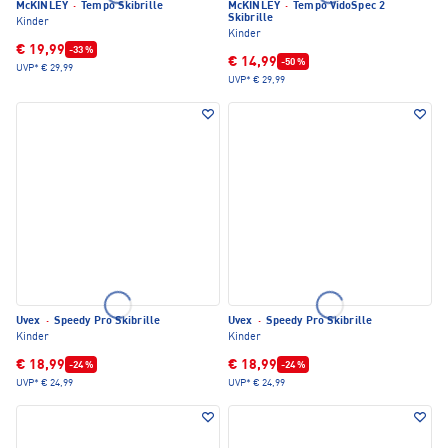
McKINLEY
·
Tempo Skibrille
McKINLEY
·
Tempo VidoSpec 2
Skibrille
Kinder
Kinder
€ 19,99
-33 %
€ 14,99
-50 %
UVP*
€ 29,99
UVP*
€ 29,99
Uvex
·
Speedy Pro Skibrille
Uvex
·
Speedy Pro Skibrille
Kinder
Kinder
€ 18,99
€ 18,99
-24 %
-24 %
UVP*
€ 24,99
UVP*
€ 24,99