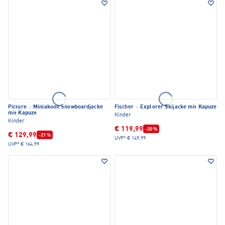
Picture
·
Miniakoon Snowboardjacke
Fischer
·
Explorer Skijacke mit Kapuze
mit Kapuze
Kinder
Kinder
€ 119,99
-20 %
€ 129,99
-21 %
UVP*
€ 149,99
UVP*
€ 164,99