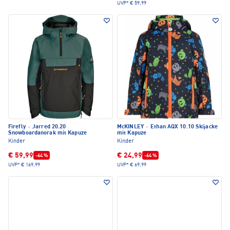
UVP*
€ 59,99
Firefly
·
Jarred 20.20
McKINLEY
·
Ethan AQX 10.10 Skijacke
Snowboardanorak mit Kapuze
mit Kapuze
Kinder
Kinder
€ 59,99
€ 24,99
-64 %
-64 %
UVP*
€ 169,99
UVP*
€ 69,99