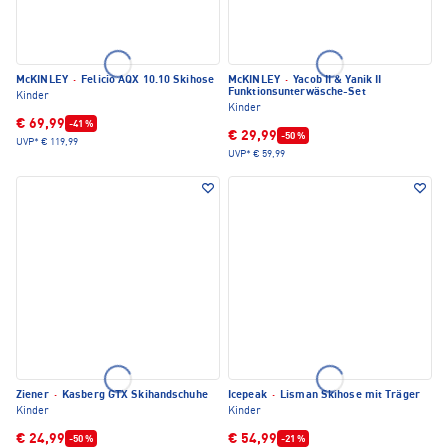
McKINLEY
·
Felicio AQX 10.10 Skihose
McKINLEY
·
Yacob II & Yanik II
Funktionsunterwäsche-Set
Kinder
Kinder
€ 69,99
-41 %
€ 29,99
-50 %
UVP*
€ 119,99
UVP*
€ 59,99
Ziener
·
Kasberg GTX Skihandschuhe
Icepeak
·
Lisman Skihose mit Träger
Kinder
Kinder
€ 24,99
€ 54,99
-50 %
-21 %