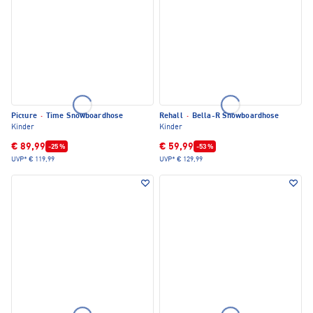
Picture
·
Time Snowboardhose
Rehall
·
Bella-R Snowboardhose
Kinder
Kinder
€ 89,99
€ 59,99
-25 %
-53 %
UVP*
€ 119,99
UVP*
€ 129,99