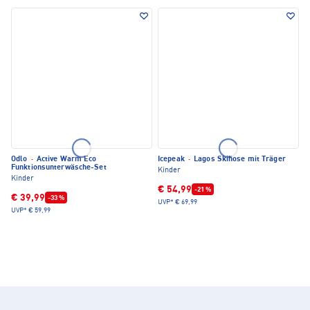
Odlo
·
Active Warm Eco
Icepeak
·
Lagos Skihose mit Träger
Funktionsunterwäsche-Set
Kinder
Kinder
€ 54,99
-21 %
€ 39,99
-33 %
UVP*
€ 69,99
UVP*
€ 59,99