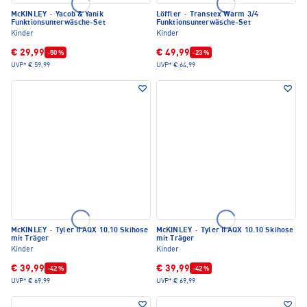
McKINLEY
·
Yacob & Yanik
Löffler
·
Transtex Warm 3/4
Funktionsunterwäsche-Set
Funktionsunterwäsche-Set
Kinder
Kinder
€ 29,99
€ 49,99
-50 %
-23 %
UVP*
€ 59,99
UVP*
€ 64,99
McKINLEY
·
Tyler II AQX 10.10 Skihose
McKINLEY
·
Tyler II AQX 10.10 Skihose
mit Träger
mit Träger
Kinder
Kinder
€ 39,99
€ 39,99
-42 %
-42 %
UVP*
€ 69,99
UVP*
€ 69,99