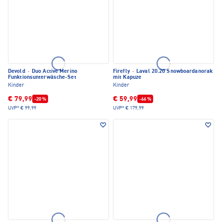
Devold
·
Duo Active Merino
Firefly
·
Laval 20.20 Snowboardanorak
Funktionsunterwäsche-Set
mit Kapuze
Kinder
Kinder
€ 79,99
€ 59,99
-20 %
-66 %
UVP*
€ 99,99
UVP*
€ 179,99