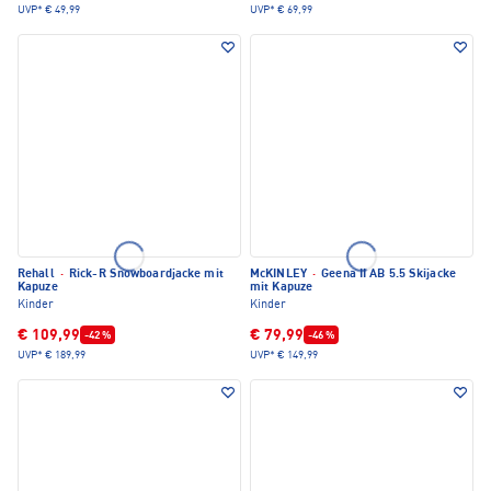
UVP*
€ 49,99
UVP*
€ 69,99
Rehall
·
Rick-R Snowboardjacke mit
McKINLEY
·
Geena II AB 5.5 Skijacke
Kapuze
mit Kapuze
Kinder
Kinder
€ 109,99
€ 79,99
-42 %
-46 %
UVP*
€ 189,99
UVP*
€ 149,99