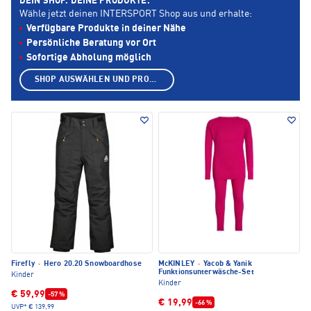
DEIN SHOP. DEINE PRODUKTE.
Wähle jetzt deinen INTERSPORT Shop aus und erhalte:
Verfügbare Produkte in deiner Nähe
Persönliche Beratung vor Ort
Sofortige Abholung möglich
SHOP AUSWÄHLEN UND PRODUKTE ANZEIGEN
Firefly
·
Hero 20.20 Snowboardhose
McKINLEY
·
Yacob & Yanik
Funktionsunterwäsche-Set
Kinder
Kinder
€ 59,99
-57 %
€ 19,99
-66 %
UVP*
€ 139,99