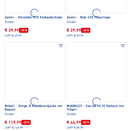
Zanier
·
Shredder STX Skihandschuhe
Zanier
·
Kids GTX Fäustlinge
Kinder
Kinder
€ 39,99
€ 29,99
-20 %
-25 %
UVP*
€ 49,99
UVP*
€ 39,99
Rehall
·
Helga-R Snowboardjacke mit
McKINLEY
·
Eva AB 10.10 Skihose mit
Kapuze
Träger
Kinder
Kinder
€ 119,99
€ 44,99
-20 %
-50 %
UVP*
€ 149,99
UVP*
€ 89,99