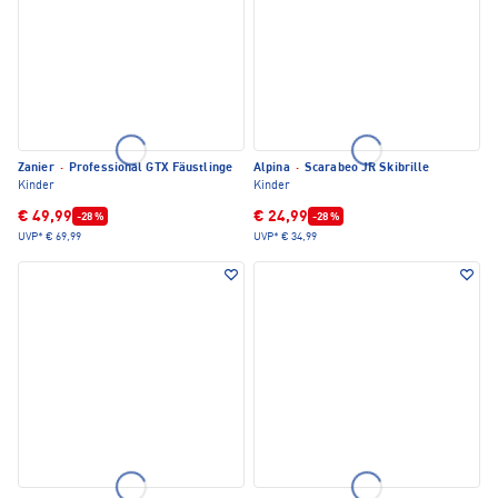
Zanier
·
Professional GTX Fäustlinge
Alpina
·
Scarabeo JR Skibrille
Kinder
Kinder
€ 49,99
€ 24,99
-28 %
-28 %
UVP*
€ 69,99
UVP*
€ 34,99