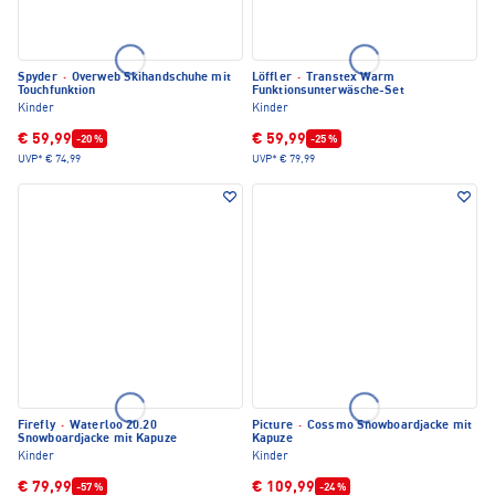
Spyder
·
Overweb Skihandschuhe mit
Löffler
·
Transtex Warm
Touchfunktion
Funktionsunterwäsche-Set
Kinder
Kinder
€ 59,99
€ 59,99
-20 %
-25 %
UVP*
€ 74,99
UVP*
€ 79,99
Firefly
·
Waterloo 20.20
Picture
·
Cossmo Snowboardjacke mit
Snowboardjacke mit Kapuze
Kapuze
Kinder
Kinder
€ 79,99
€ 109,99
-57 %
-24 %