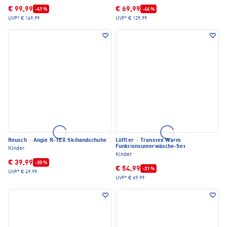
€ 99,99
€ 69,99
-41 %
-46 %
UVP*
€ 169,99
UVP*
€ 129,99
Reusch
·
Angie R-TEX Skihandschuhe
Löffler
·
Transtex Warm
Funktionsunterwäsche-Set
Kinder
Kinder
€ 39,99
-20 %
€ 54,99
-21 %
UVP*
€ 49,99
UVP*
€ 69,99