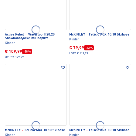
Active Rebel
·
Waterloo II 20.20
McKINLEY
·
Felicio AQX 10.10 Skihose
Snowboardjacke mit Kapuze
Kinder
Kinder
€ 79,99
-33 %
€ 109,99
-38 %
UVP*
€ 119,99
UVP*
€ 179,99
McKINLEY
·
Felicio AQX 10.10 Skihose
McKINLEY
·
Felicio AQX 10.10 Skihose
Kinder
Kinder