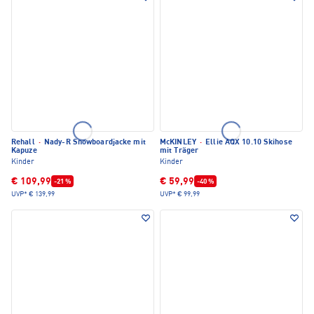
Rehall
·
Nady-R Snowboardjacke mit
McKINLEY
·
Ellie AQX 10.10 Skihose
Kapuze
mit Träger
Kinder
Kinder
€ 109,99
€ 59,99
-21 %
-40 %
UVP*
€ 139,99
UVP*
€ 99,99