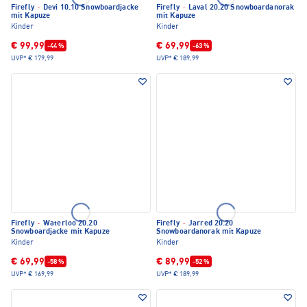
Firefly
·
Devi 10.10 Snowboardjacke
Firefly
·
Laval 20.20 Snowboardanorak
mit Kapuze
mit Kapuze
Kinder
Kinder
€ 99,99
€ 69,99
-44 %
-63 %
UVP*
€ 179,99
UVP*
€ 189,99
Firefly
·
Waterloo 20.20
Firefly
·
Jarred 20.20
Snowboardjacke mit Kapuze
Snowboardanorak mit Kapuze
Kinder
Kinder
€ 69,99
€ 89,99
-58 %
-52 %
UVP*
€ 169,99
UVP*
€ 189,99