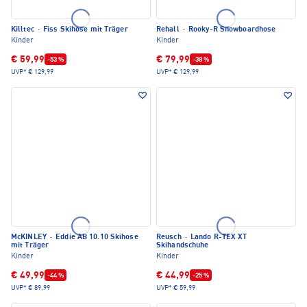
Killtec
·
Fiss Skihose mit Träger
Rehall
·
Rooky-R Snowboardhose
Kinder
Kinder
€ 59,99
€ 79,99
-53 %
-38 %
UVP*
€ 129,99
UVP*
€ 129,99
McKINLEY
·
Eddie AB 10.10 Skihose
Reusch
·
Lando R-TEX XT
mit Träger
Skihandschuhe
Kinder
Kinder
€ 49,99
€ 44,99
-44 %
-25 %
UVP*
€ 89,99
UVP*
€ 59,99