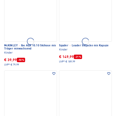
McKINLEY
·
Ibo AQX 10.10 Skihose mit
Spyder
·
Leader Skijacke mit Kapuze
Träger mitwachsend
Kinder
Kinder
€ 149,99
-21 %
€ 39,99
-50 %
UVP*
€ 189,99
UVP*
€ 79,99