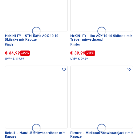
McKINLEY
·
STM David AQX 10.10
McKINLEY
·
Ibo AQX 10.10 Skihose mit
Skijacke mit Kapuze
Träger mitwachsend
Kinder
Kinder
€ 64,99
€ 39,99
-45 %
-50 %
UVP*
€ 119,99
UVP*
€ 79,99
Rehall
·
Mauzi-R Snowboardhose mit
Picture
·
Minikoon Snowboardjacke mit
Kapuze
Kapuze