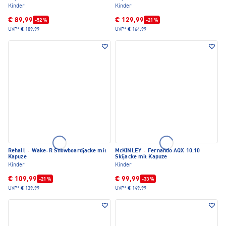
Kinder
Kinder
€ 89,99
€ 129,99
-52 %
-21 %
UVP*
€ 189,99
UVP*
€ 164,99
Rehall
·
Wake-R Snowboardjacke mit
McKINLEY
·
Fernando AQX 10.10
Kapuze
Skijacke mit Kapuze
Kinder
Kinder
€ 109,99
€ 99,99
-21 %
-33 %
UVP*
€ 139,99
UVP*
€ 149,99