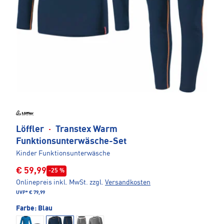
Löffler
·
Transtex Warm
Funktionsunterwäsche-Set
Kinder Funktionsunterwäsche
€ 59,99
-25 %
Onlinepreis inkl. MwSt.
zzgl.
Versandkosten
UVP*
€ 79,99
Farbe:
Blau