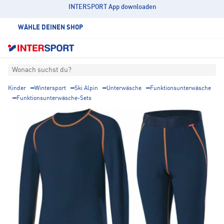
INTERSPORT App downloaden
WÄHLE DEINEN SHOP
Wonach suchst du?
Kinder
Wintersport
Ski Alpin
Unterwäsche
Funktionsunterwäsche
Funktionsunterwäsche-Sets