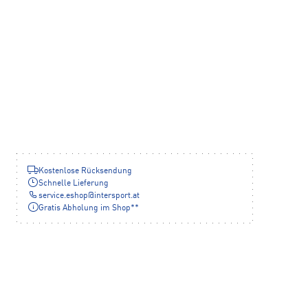
Kostenlose Rücksendung
Schnelle Lieferung
service.eshop
@
intersport.at
Gratis Abholung im Shop**