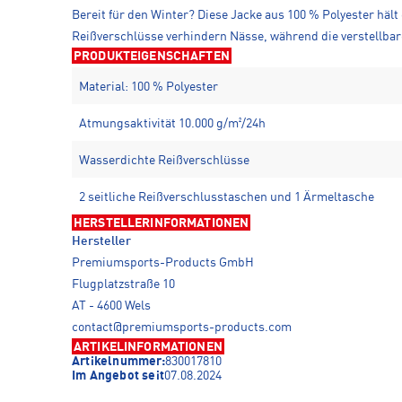
Bereit für den Winter? Diese Jacke aus 100 % Polyester häl
Reißverschlüsse verhindern Nässe, während die verstellba
PRODUKTEIGENSCHAFTEN
Material: 100 % Polyester
Atmungsaktivität 10.000 g/m²/24h
Wasserdichte Reißverschlüsse
2 seitliche Reißverschlusstaschen und 1 Ärmeltasche
HERSTELLERINFORMATIONEN
Hersteller
Premiumsports-Products GmbH
Flugplatzstraße 10
AT - 4600 Wels
contact@premiumsports-products.com
ARTIKELINFORMATIONEN
Artikelnummer:
830017810
Im Angebot seit
07.08.2024