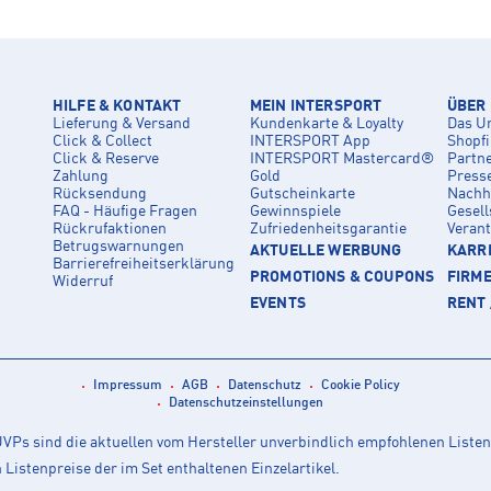
HILFE & KONTAKT
MEIN INTERSPORT
ÜBER
Lieferung & Versand
Kundenkarte & Loyalty
Das U
Click & Collect
INTERSPORT App
Shopf
Click & Reserve
INTERSPORT Mastercard®
Partn
Zahlung
Gold
Press
Rücksendung
Gutscheinkarte
Nachha
FAQ - Häufige Fragen
Gewinnspiele
Gesell
Rückrufaktionen
Zufriedenheitsgarantie
Veran
Betrugswarnungen
AKTUELLE WERBUNG
KARRI
Barrierefreiheitserklärung
PROMOTIONS & COUPONS
FIRM
Widerruf
EVENTS
RENT 
Impressum
AGB
Datenschutz
Cookie Policy
Datenschutzeinstellungen
Ps sind die aktuellen vom Hersteller unverbindlich empfohlenen Listen
istenpreise der im Set enthaltenen Einzelartikel.