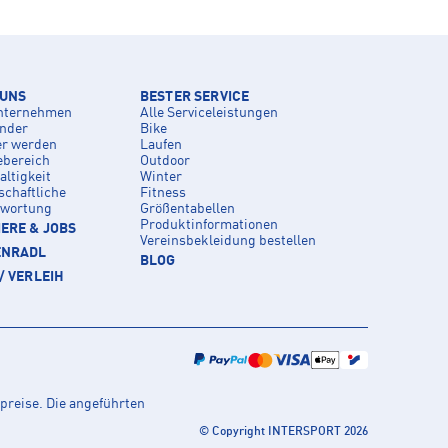
 UNS
BESTER SERVICE
nternehmen
Alle Serviceleistungen
inder
Bike
er werden
Laufen
ebereich
Outdoor
ltigkeit
Winter
schaftliche
Fitness
twortung
Größentabellen
Produktinformationen
ERE & JOBS
Vereinsbekleidung bestellen
ENRADL
BLOG
/ VERLEIH
preise. Die angeführten
© Copyright INTERSPORT 2026