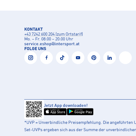
KONTAKT
+43 7242 600 204 (zum Ortstarif)
Mo. – Fr. 08:00 – 20:00 Uhr
service.eshop
@
intersport.at
FOLGE UNS
Jetzt App downloaden!
Laden im
Jetzt bei
App Store
Google Play
*UVP = Unverbindliche Preisempfehlung. Die angeführten UV
Set-UVPs ergeben sich aus der Summe der unverbindlichen L