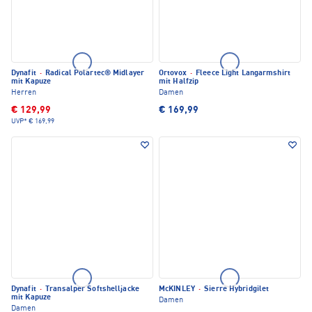
Dynafit
·
Radical Polartec® Midlayer
Ortovox
·
Fleece Light Langarmshirt
mit Kapuze
mit Halfzip
Herren
Damen
€ 129,99
€ 169,99
UVP*
€ 169,99
Dynafit
·
Transalper Softshelljacke
McKINLEY
·
Sierre Hybridgilet
mit Kapuze
Damen
Damen