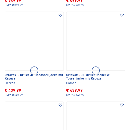
€ 349,99
€ 499,99
UVP*
€ 399,99
UVP*
€ 689,99
Ortovox
·
Ortler 3L Hardshelljacke mit
Ortovox
·
3L Ortler Jacket W
Kapuze
Tourenjacke mit Kapuze
Herren
Damen
€ 439,99
€ 439,99
UVP*
€ 549,99
UVP*
€ 549,99