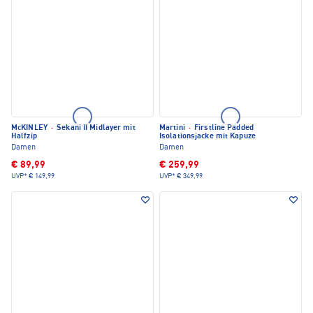
McKINLEY
·
Sekani II Midlayer mit
Martini
·
Firstline Padded
Halfzip
Isolationsjacke mit Kapuze
Damen
Damen
€ 89,99
€ 259,99
UVP*
€ 149,99
UVP*
€ 349,99