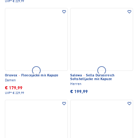
UVP*
€ 229,99
Ortovox
·
Fleecejacke mit Kapuze
Salewa
·
Sella Durastretch
Softshelljacke mit Kapuze
Damen
Herren
€ 179,99
€ 199,99
UVP*
€ 229,99