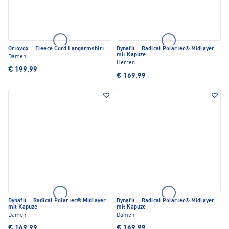
Ortovox
·
Fleece Cord Langarmshirt
Dynafit
·
Radical Polartec® Midlayer
mit Kapuze
Damen
Herren
€ 199,99
€ 169,99
Dynafit
·
Radical Polartec® Midlayer
Dynafit
·
Radical Polartec® Midlayer
mit Kapuze
mit Kapuze
Damen
Damen
€ 169,99
€ 169,99