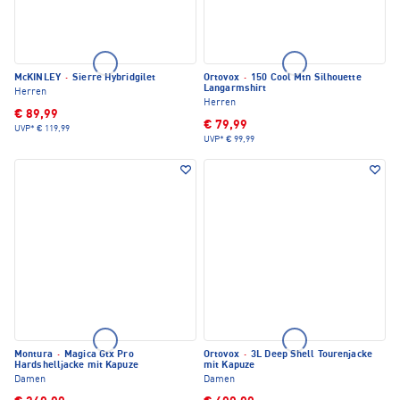
McKINLEY
·
Sierre Hybridgilet
Ortovox
·
150 Cool Mtn Silhouette
Langarmshirt
Herren
Herren
€ 89,99
€ 79,99
UVP*
€ 119,99
UVP*
€ 99,99
Montura
·
Magica Gtx Pro
Ortovox
·
3L Deep Shell Tourenjacke
Hardshelljacke mit Kapuze
mit Kapuze
Damen
Damen