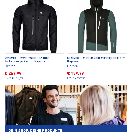
Ortovox
·
Swisswool Piz Boe
Ortovox
·
Fleece Grid Fleecejacke mit
Isolationsjacke mit Kapuze
Kapuze
Herren
Herren
€ 259,99
€ 179,99
UVP*
€ 319,99
UVP*
€ 229,99
DEIN SHOP. DEINE PRODUKTE.