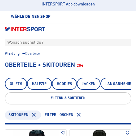
INTERSPORT App downloaden
WÄHLE DEINEN SHOP
Wonach suchst du?
Kleidung
Oberteile
OBERTEILE • SKITOUREN
204
GILETS
HALFZIP
HOODIES
JACKEN
LANGARMSHIRTS
FILTERN & SORTIEREN
SKITOUREN
FILTER LÖSCHEN