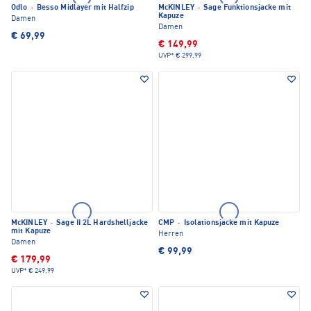
Odlo
·
Besso Midlayer mit Halfzip
McKINLEY
·
Sage Funktionsjacke mit
Kapuze
Damen
Damen
€ 69,99
€ 149,99
UVP*
€ 299,99
McKINLEY
·
Sage II 2L Hardshelljacke
CMP
·
Isolationsjacke mit Kapuze
mit Kapuze
Herren
Damen
€ 99,99
€ 179,99
UVP*
€ 249,99