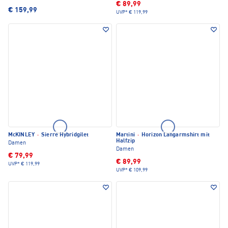
€ 89,99
€ 159,99
UVP*
€ 119,99
McKINLEY
·
Sierre Hybridgilet
Martini
·
Horizon Langarmshirt mit
Halfzip
Damen
Damen
€ 79,99
€ 89,99
UVP*
€ 119,99
UVP*
€ 109,99