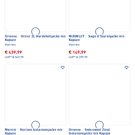
Ortovox
·
Ortler 3L Hardshelljacke mit
McKINLEY
·
Sage II Tourenjacke mit
Kapuze
Kapuze
Herren
Herren
€ 439,99
€ 149,99
UVP*
€ 549,99
UVP*
€ 299,99
Martini
·
Horizon Isolationsjacke mit
Ortovox
·
Swisswool Zinal
Kapuze
Isolationsjacke mit Kapuze