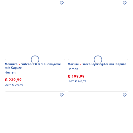
Montura
·
Vulcan 2.0 Isolationsjacke
Martini
·
Yalca Hybridgilet mit Kapuze
mit Kapuze
Damen
Herren
€ 199,99
€ 239,99
UVP*
€ 249,99
UVP*
€ 299,99