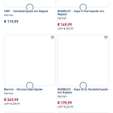
CMP
·
Hardshelljacke mit Kapuze
McKINLEY
·
Sage II Tourenjacke mit
Kapuze
Herren
Herren
€ 119,99
€ 149,99
UVP*
€ 299,99
Martini
·
Horizon Hybridjacke
McKINLEY
·
Sage III 2L Hardshelljacke
mit Kapuze
Herren
Herren
€ 249,99
€ 179,99
UVP*
€ 309,99
UVP*
€ 249,99