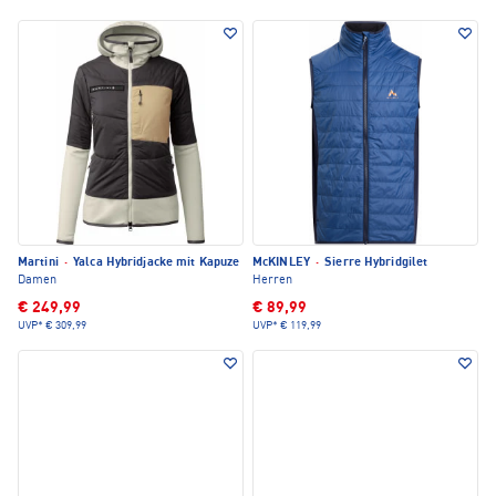
Martini
·
Yalca Hybridjacke mit Kapuze
McKINLEY
·
Sierre Hybridgilet
Damen
Herren
€ 249,99
€ 89,99
UVP*
€ 309,99
UVP*
€ 119,99