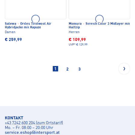
Salewa
·
Ortles Tirolwool Air
Montura
·
Stretch Color 3 Midlayer mit
Hybridjacke mit Kapuze
Halfzip
Damen
Herren
€ 259,99
€ 109,99
UVP*
€ 129,99
1
2
3
KONTAKT
+43 7242 600 204 (zum Ortstarif)
Mo. – Fr. 08:00 – 20:00 Uhr
service.eshop
@
intersport.at