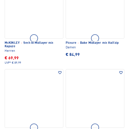
McKINLEY
·
Seth III Midlayer mit
Picture
·
Bake Midlayer mit Halfzip
Kapuze
Damen
Herren
€ 84,99
€ 69,99
UVP*
€ 89,99