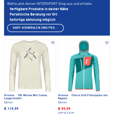
Wähle jetzt deinen INTERSPORT Shop aus und erhalte:
Verfügbare Produkte in deiner Nähe
Persönliche Beratung vor Ort
Sofortige Abholung möglich
SHOP AUSWÄHLEN UND PRODUKTE ANZEIGEN
Ortovox
·
185 Merino Mnt Cutout
Ortovox
·
Fleece Grid Fleecejacke mit
Langarmshirt
Kapuze
Damen
Damen
€ 119,99
€ 99,99
UVP*
€ 219,99