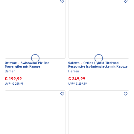
Ortovox
·
Swisswool Piz Boe
Salewa
·
Ortles Hybrid Tirolwool
Tourengilet mit Kapuze
Responcive Isolationsjacke mit Kapuze
Damen
Herren
€ 199,99
€ 249,99
UVP*
€ 259,99
UVP*
€ 259,99