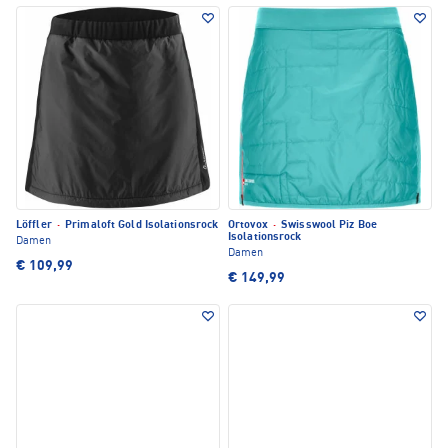
Löffler
·
Primaloft Gold Isolationsrock
Ortovox
·
Swisswool Piz Boe
Isolationsrock
Damen
Damen
€ 109,99
€ 149,99