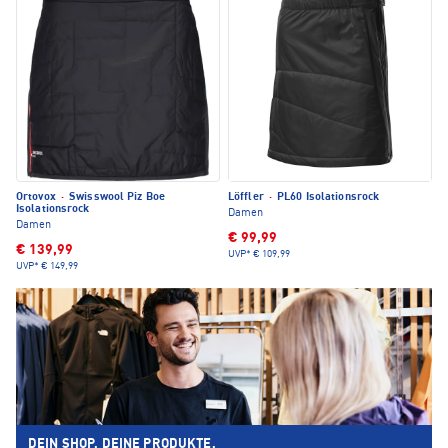
Ortovox
·
Swisswool Piz Boe
Löffler
·
PL60 Isolationsrock
Isolationsrock
Damen
Damen
€ 99,99
€ 139,99
UVP*
€ 109,99
UVP*
€ 149,99
DEIN SHOP. DEINE PRODUKTE.