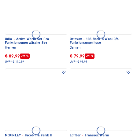
Odlo
·
Active Warm Set Eco
Ortovox
·
185 Rock 'n Wool 3/4
Funktionsunterwäsche-Set
Funktionsunterhose
Herren
Damen
€ 89,99
€ 79,99
-21 %
-20 %
UVP*
€ 114,99
UVP*
€ 99,99
McKINLEY
·
Yacob II & Yanik II
Löffler
·
Transtex Warm