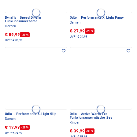
Dynafit
·
Speed Dryarn
Odlo
·
Performance X-Light Panty
Funktionsunterhemd
Damen
Herren
€ 27,99
-20 %
€ 59,99
-29 %
UVP*
€ 34,99
UVP*
€ 84,99
Odlo
·
Performance X-Light Slip
Odlo
·
Active Warm Eco
Funktionsunterwäsche-Set
Damen
Kinder
€ 17,99
-28 %
€ 39,99
-33 %
UVP*
€ 24,99
UVP*
€ 59,99