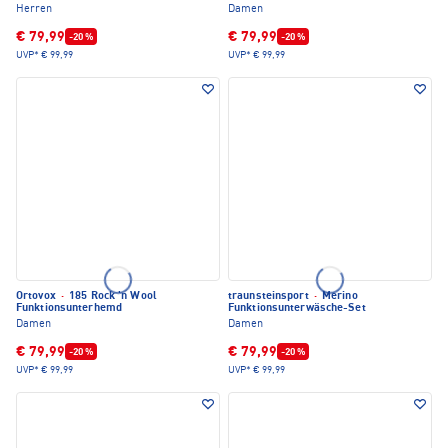
Herren
Damen
€ 79,99
€ 79,99
-20 %
-20 %
UVP*
€ 99,99
UVP*
€ 99,99
Ortovox
·
185 Rock 'n Wool
traunsteinsport
·
Merino
Funktionsunterhemd
Funktionsunterwäsche-Set
Damen
Damen
€ 79,99
€ 79,99
-20 %
-20 %
UVP*
€ 99,99
UVP*
€ 99,99