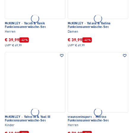
McKINLEY
·
Yacob & Yanik
McKINLEY
·
Yalata & Yadina
Funktionsunterwäsche-Set
Funktionsunterwäsche-Set
Herren
Damen
€ 39,99
€ 39,99
-42 %
-42 %
UVP*
€ 69,99
UVP*
€ 69,99
McKINLEY
·
Yahto III & Yaal III
traunsteinsport
·
Merino
Funktionsunterwäsche-Set
Funktionsunterwäsche-Set
Kinder
Herren