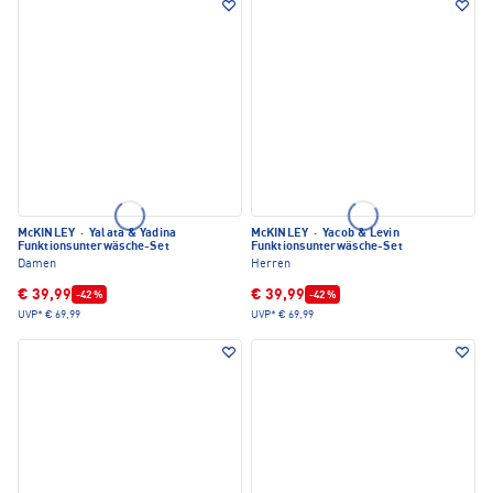
McKINLEY
·
Yalata & Yadina
McKINLEY
·
Yacob & Levin
Funktionsunterwäsche-Set
Funktionsunterwäsche-Set
Damen
Herren
€ 39,99
€ 39,99
-42 %
-42 %
UVP*
€ 69,99
UVP*
€ 69,99