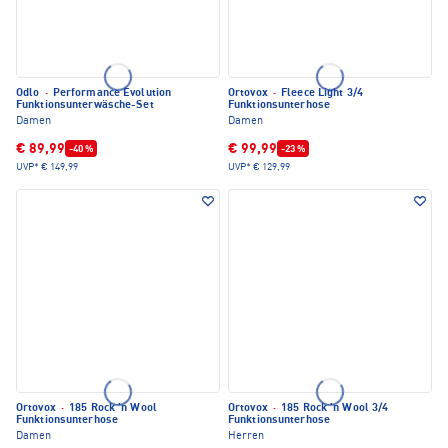
Odlo
·
Performance Evolution
Ortovox
·
Fleece Light 3/4
Funktionsunterwäsche-Set
Funktionsunterhose
Damen
Damen
€ 89,99
€ 99,99
-40 %
-23 %
UVP*
€ 149,99
UVP*
€ 129,99
Ortovox
·
185 Rock 'n Wool
Ortovox
·
185 Rock 'n Wool 3/4
Funktionsunterhose
Funktionsunterhose
Damen
Herren