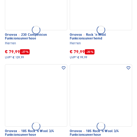
Ortovox
·
230 Competition
Ortovox
·
Rock 'n Wool
Funktionsunterhose
Funktionsunterhemd
Herren
Herren
€ 79,99
€ 79,99
-27 %
-20 %
UVP*
€ 109,99
UVP*
€ 99,99
Ortovox
·
185 Rock 'n Wool 3/4
Ortovox
·
185 Rock 'n Wool 3/4
Funktionsunterhose
Funktionsunterhose