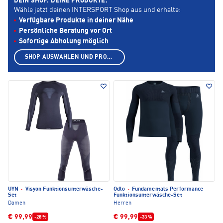
DEIN SHOP. DEINE PRODUKTE.
Wähle jetzt deinen INTERSPORT Shop aus und erhalte:
Verfügbare Produkte in deiner Nähe
Persönliche Beratung vor Ort
Sofortige Abholung möglich
SHOP AUSWÄHLEN UND PRODUKTE ANZEIGEN
UYN
·
Visyon Funktionsunterwäsche-
Odlo
·
Fundamentals Performance
Set
Funktionsunterwäsche-Set
Damen
Herren
€ 99,99
€ 99,99
-28 %
-33 %