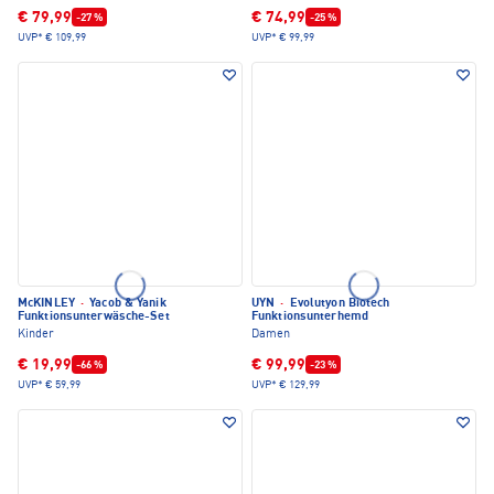
€ 79,99
€ 74,99
-27 %
-25 %
UVP*
€ 109,99
UVP*
€ 99,99
McKINLEY
·
Yacob & Yanik
UYN
·
Evolutyon Biotech
Funktionsunterwäsche-Set
Funktionsunterhemd
Kinder
Damen
€ 19,99
€ 99,99
-66 %
-23 %
UVP*
€ 59,99
UVP*
€ 129,99