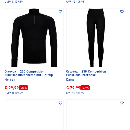
UVP*
€ 139,99
UVP*
€ 149,99
Ortovox
·
230 Competition
Ortovox
·
230 Competition
Funktionsunterhemd mit Halfzip
Funktionsunterhose
Herren
Damen
€ 99,99
€ 79,99
-23 %
-27 %
UVP*
€ 129,99
UVP*
€ 109,99