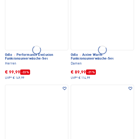
Odlo
·
Performance Evolution
Odlo
·
Active Warm
Funktionsunterwäsche-Set
Funktionsunterwäsche-Set
Herren
Damen
€ 99,99
€ 89,99
-33 %
-21 %
UVP*
€ 149,99
UVP*
€ 114,99