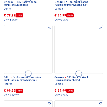
Ortovox
·
185 Rock 'n Wool
McKINLEY
·
Yalata & Lorna
Funktionsunterhose
Funktionsunterwäsche-Set
Damen
Damen
€ 79,99
€ 34,99
-20 %
-50 %
UVP*
€ 99,99
UVP*
€ 69,99
Odlo
·
Performance Evolution
Ortovox
·
185 Rock 'n Wool
Funktionsunterwäsche-Set
Funktionsunterhemd
Herren
Damen
€ 99,99
€ 69,99
-33 %
-30 %
UVP*
€ 149,99
UVP*
€ 99,99