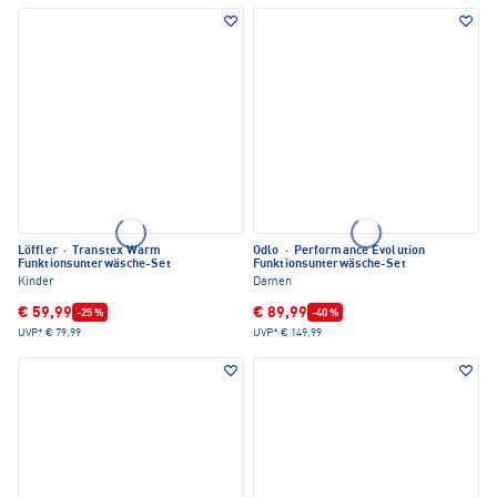
Löffler
·
Transtex Warm
Odlo
·
Performance Evolution
Funktionsunterwäsche-Set
Funktionsunterwäsche-Set
Kinder
Damen
€ 59,99
€ 89,99
-25 %
-40 %
UVP*
€ 79,99
UVP*
€ 149,99