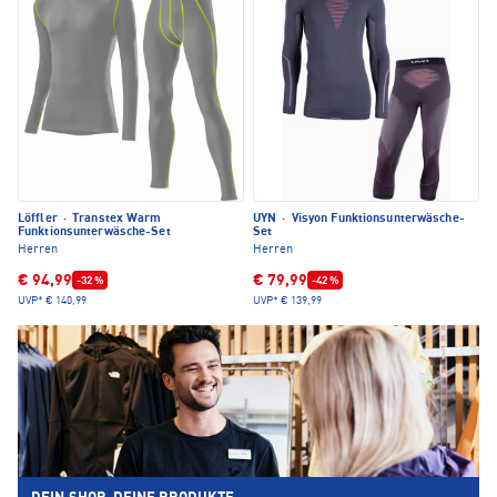
Löffler
·
Transtex Warm
UYN
·
Visyon Funktionsunterwäsche-
Funktionsunterwäsche-Set
Set
Herren
Herren
€ 94,99
€ 79,99
-32 %
-42 %
UVP*
€ 140,99
UVP*
€ 139,99