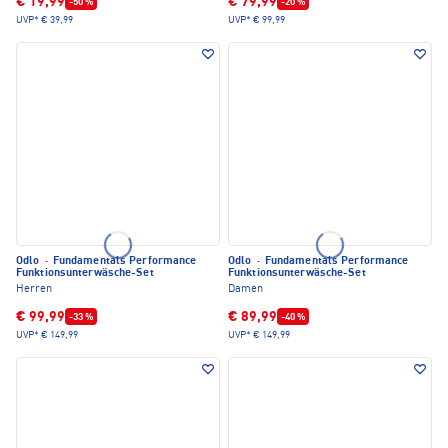
€ 19,99
€ 79,99
-50 %
-20 %
UVP*
€ 39,99
UVP*
€ 99,99
Odlo
·
Fundamentals Performance
Odlo
·
Fundamentals Performance
Funktionsunterwäsche-Set
Funktionsunterwäsche-Set
Herren
Damen
€ 99,99
€ 89,99
-33 %
-40 %
UVP*
€ 149,99
UVP*
€ 149,99