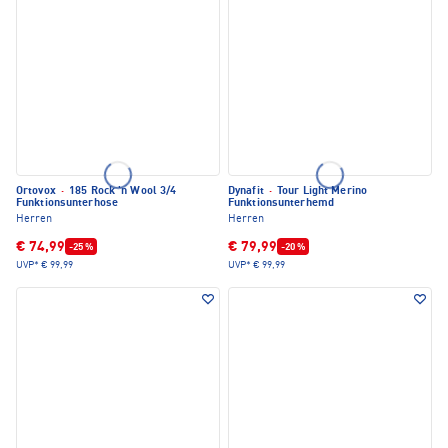
Ortovox
·
185 Rock 'n Wool 3/4
Dynafit
·
Tour Light Merino
Funktionsunterhose
Funktionsunterhemd
Herren
Herren
€ 74,99
€ 79,99
-25 %
-20 %
UVP*
€ 99,99
UVP*
€ 99,99