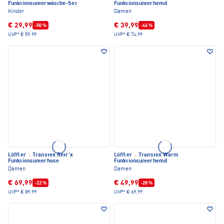
Funktionsunterwäsche-Set
Funktionsunterhemd
Kinder
Damen
€ 29,99
€ 39,99
-50 %
-46 %
UVP*
€ 59,99
UVP*
€ 74,99
Löffler
·
Transtex Retr'x
Löffler
·
Transtex Warm
Funktionsunterhose
Funktionsunterhemd
Damen
Damen
€ 69,99
€ 49,99
-22 %
-28 %
UVP*
€ 89,99
UVP*
€ 69,99