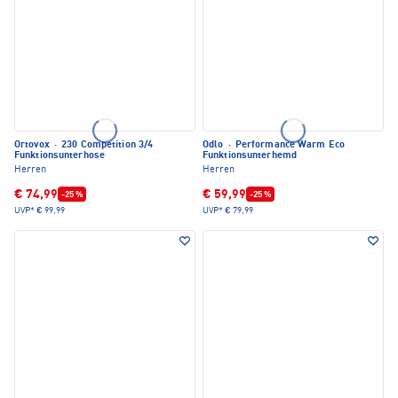
Ortovox
·
230 Competition 3/4
Odlo
·
Performance Warm Eco
Funktionsunterhose
Funktionsunterhemd
Herren
Herren
€ 74,99
€ 59,99
-25 %
-25 %
UVP*
€ 99,99
UVP*
€ 79,99