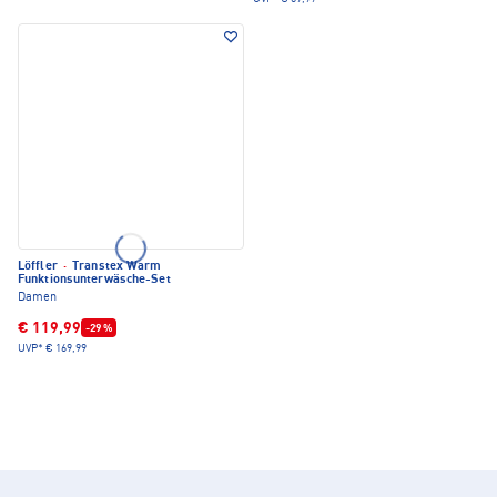
Löffler
·
Transtex Warm
Funktionsunterwäsche-Set
Damen
€ 119,99
-29 %
UVP*
€ 169,99