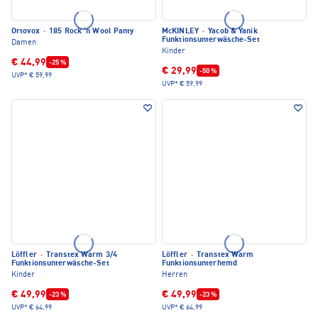
Ortovox
·
185 Rock 'n Wool Panty
McKINLEY
·
Yacob & Yanik
Funktionsunterwäsche-Set
Damen
Kinder
€ 44,99
-25 %
€ 29,99
-50 %
UVP*
€ 59,99
UVP*
€ 59,99
Löffler
·
Transtex Warm 3/4
Löffler
·
Transtex Warm
Funktionsunterwäsche-Set
Funktionsunterhemd
Kinder
Herren
€ 49,99
€ 49,99
-23 %
-23 %
UVP*
€ 64,99
UVP*
€ 64,99