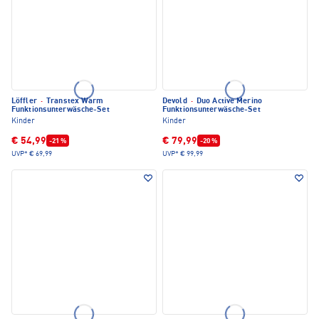
Löffler
·
Transtex Warm
Devold
·
Duo Active Merino
Funktionsunterwäsche-Set
Funktionsunterwäsche-Set
Kinder
Kinder
€ 54,99
€ 79,99
-21 %
-20 %
UVP*
€ 69,99
UVP*
€ 99,99