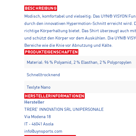
BESCHREIBUNG
Modisch, komfortabel und vielseitig: Das UYN® VISYON Funkt
durch den innovativen Hypermotion-Schnitt erreicht wird. 
richtige Körperhaltung bietet. Das Shirt überzeugt auch mi
und schützt den Körper vor dem Auskühlen. Die UYN® VISYO
Bereiche wie die Knie vor Abnutzung und Kälte.
PRODUKTEIGENSCHAFTEN
Material: 96 % Polyamid, 2 % Elasthan, 2 % Polypropylen
Schnelltrocknend
Texlyte Nano
HERSTELLERINFORMATIONEN
Hersteller
TRERE' INNOVATION SRL UNIPERSONALE
Via Modena 18
IT - 46041 Asola
info@uynsports.com