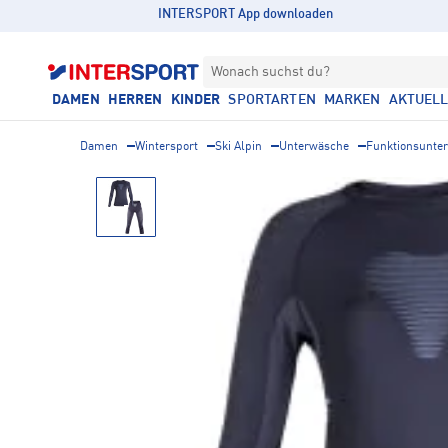
INTERSPORT App downloaden
Wonach suchst du?
DAMEN
HERREN
KINDER
SPORTARTEN
MARKEN
AKTUEL
Damen
Wintersport
Ski Alpin
Unterwäsche
Funktionsunte