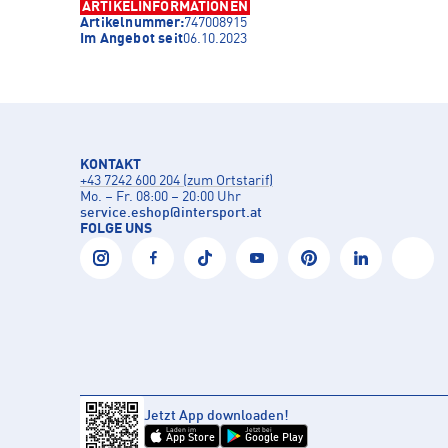
ARTIKELINFORMATIONEN
Artikelnummer:
747008915
Im Angebot seit
06.10.2023
KONTAKT
+43 7242 600 204 (zum Ortstarif)
Mo. – Fr. 08:00 – 20:00 Uhr
service.eshop
@
intersport.at
FOLGE UNS
Jetzt App downloaden!
Laden im
Jetzt bei
App Store
Google Play