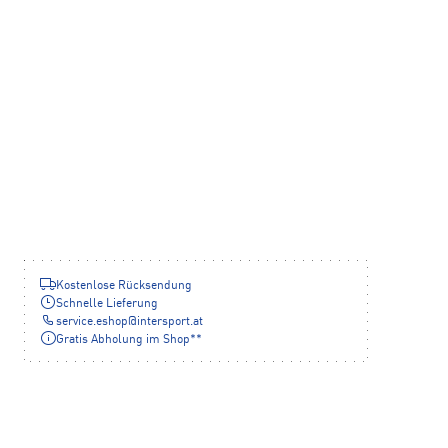
Kostenlose Rücksendung
Schnelle Lieferung
service.eshop
@
intersport.at
Gratis Abholung im Shop**