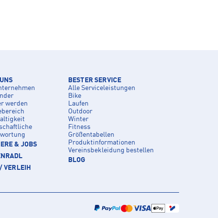
 UNS
BESTER SERVICE
nternehmen
Alle Serviceleistungen
inder
Bike
er werden
Laufen
ebereich
Outdoor
ltigkeit
Winter
schaftliche
Fitness
twortung
Größentabellen
Produktinformationen
ERE & JOBS
Vereinsbekleidung bestellen
ENRADL
BLOG
/ VERLEIH