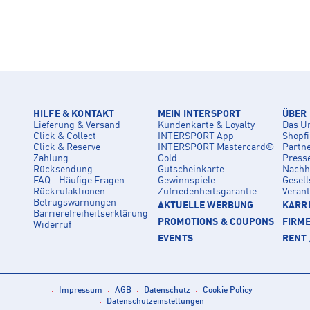
HILFE & KONTAKT
MEIN INTERSPORT
ÜBER
Lieferung & Versand
Kundenkarte & Loyalty
Das U
Click & Collect
INTERSPORT App
Shopf
Click & Reserve
INTERSPORT Mastercard®
Partn
Zahlung
Gold
Press
Rücksendung
Gutscheinkarte
Nachha
FAQ - Häufige Fragen
Gewinnspiele
Gesell
Rückrufaktionen
Zufriedenheitsgarantie
Veran
Betrugswarnungen
AKTUELLE WERBUNG
KARRI
Barrierefreiheitserklärung
PROMOTIONS & COUPONS
FIRM
Widerruf
EVENTS
RENT 
Impressum
AGB
Datenschutz
Cookie Policy
Datenschutzeinstellungen