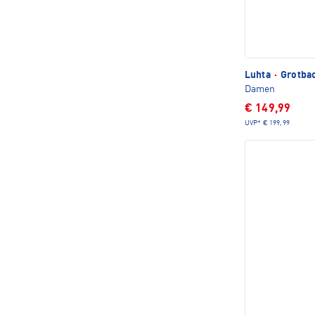
Luhta
·
Grotbac
Damen
€ 149,99
UVP*
€ 199,99