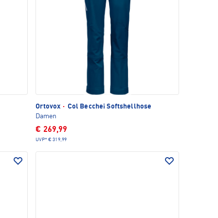
Ortovox
·
Col Becchei Softshellhose
Damen
€ 269,99
UVP*
€ 319,99