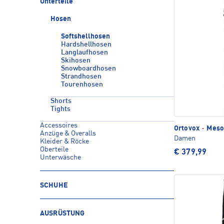
Unterteile
Hosen
Softshellhosen
Hardshellhosen
Langlaufhosen
Skihosen
Snowboardhosen
Strandhosen
Tourenhosen
Shorts
Tights
Accessoires
Ortovox
·
Mesol
Anzüge & Overalls
Damen
Kleider & Röcke
Oberteile
€ 379,99
Unterwäsche
SCHUHE
AUSRÜSTUNG