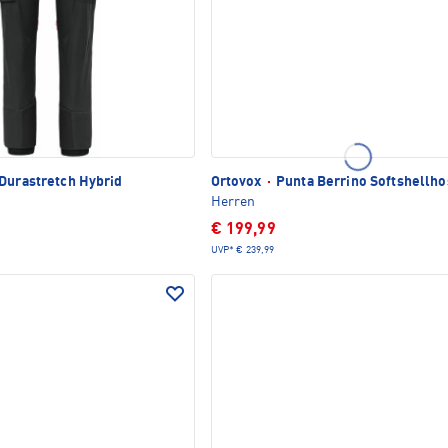
Durastretch Hybrid
Ortovox
·
Punta Berrino Softshellho
Herren
€ 199,99
UVP*
€ 239,99