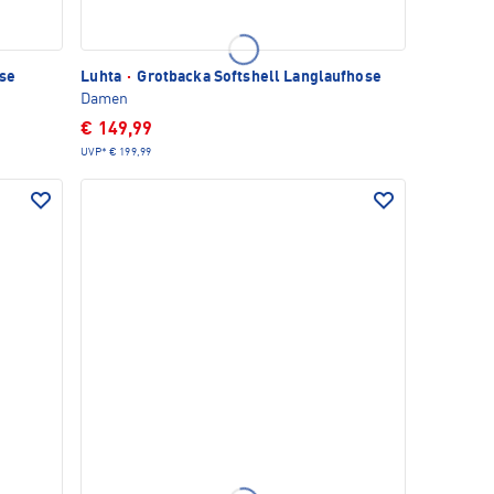
se
Luhta
·
Grotbacka Softshell Langlaufhose
Damen
€ 149,99
UVP*
€ 199,99