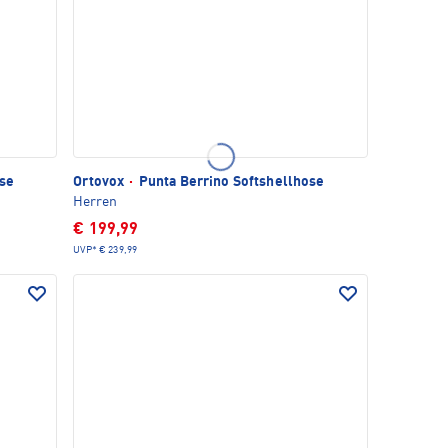
se
Ortovox
·
Punta Berrino Softshellhose
Herren
€ 199,99
UVP*
€ 239,99