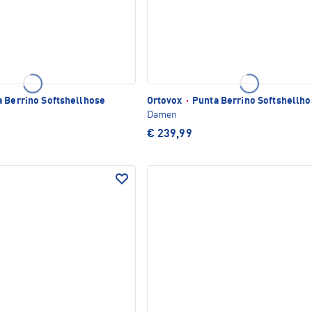
 Berrino Softshellhose
Ortovox
·
Punta Berrino Softshellho
Damen
€ 239,99