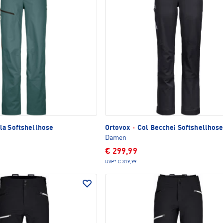
a Softshellhose
Ortovox
·
Col Becchei Softshellhos
Damen
€ 299,99
UVP*
€ 319,99