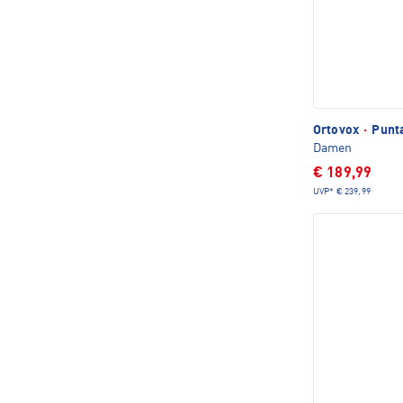
Ortovox
·
Punta
Damen
€ 189,99
UVP*
€ 239,99