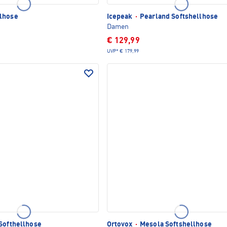
lhose
Icepeak
·
Pearland Softshellhose
Damen
€ 129,99
UVP*
€ 179,99
Softhellhose
Ortovox
·
Mesola Softshellhose