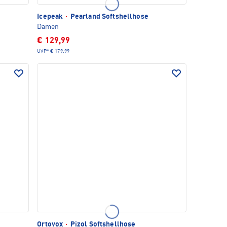
Icepeak
·
Pearland Softshellhose
Damen
€ 129,99
UVP*
€ 179,99
Ortovox
·
Pizol Softshellhose