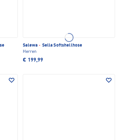
se
Salewa
·
Sella Softshellhose
Herren
€ 199,99