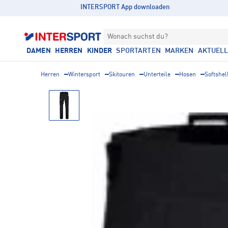
INTERSPORT App downloaden
Wonach suchst du?
DAMEN
HERREN
KINDER
SPORTARTEN
MARKEN
AKTUEL
Herren
Wintersport
Skitouren
Unterteile
Hosen
Softshel