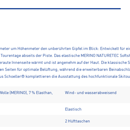
meter um Höhenmeter den unberührten Gipfel im Blick: Entwickelt für 
e Tourentage abseits der Piste. Das elastische MERINO NATURETEC Softs
eraute Innenseite wärmt und ist angenehm auf der Haut. Die klassische S
n Seiten für optimale Belüftung, während die erweiterbaren Beinabschl
s Schoeller® komplettieren die Ausstattung des hochfunktionale Skitou
olle (MERINO), 7 % Elasthan,
Wind- und wasserabweisend
Elastisch
2 Hüfttaschen