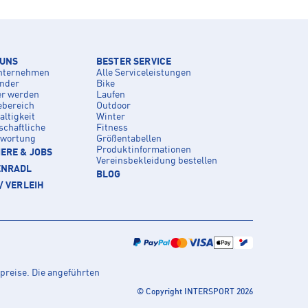
 UNS
BESTER SERVICE
nternehmen
Alle Serviceleistungen
inder
Bike
er werden
Laufen
ebereich
Outdoor
ltigkeit
Winter
schaftliche
Fitness
twortung
Größentabellen
Produktinformationen
ERE & JOBS
Vereinsbekleidung bestellen
ENRADL
BLOG
/ VERLEIH
preise. Die angeführten
© Copyright INTERSPORT 2026