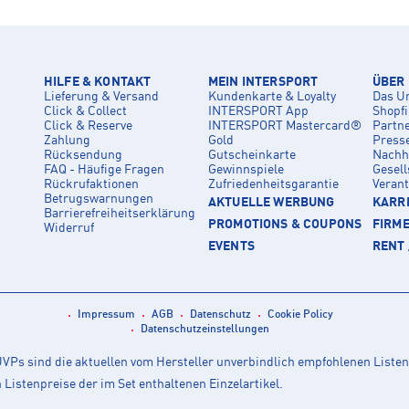
HILFE & KONTAKT
MEIN INTERSPORT
ÜBER
Lieferung & Versand
Kundenkarte & Loyalty
Das U
Click & Collect
INTERSPORT App
Shopf
Click & Reserve
INTERSPORT Mastercard®
Partn
Zahlung
Gold
Press
Rücksendung
Gutscheinkarte
Nachha
FAQ - Häufige Fragen
Gewinnspiele
Gesell
Rückrufaktionen
Zufriedenheitsgarantie
Veran
Betrugswarnungen
AKTUELLE WERBUNG
KARRI
Barrierefreiheitserklärung
PROMOTIONS & COUPONS
FIRM
Widerruf
EVENTS
RENT 
Impressum
AGB
Datenschutz
Cookie Policy
Datenschutzeinstellungen
Ps sind die aktuellen vom Hersteller unverbindlich empfohlenen Listen
istenpreise der im Set enthaltenen Einzelartikel.