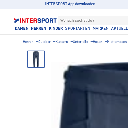
INTERSPORT App downloaden
Wonach suchst du?
DAMEN
HERREN
KINDER
SPORTARTEN
MARKEN
AKTUEL
Herren
Outdoor
Klettern
Unterteile
Hosen
Kletterhosen