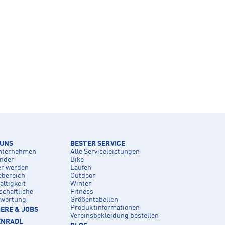
 UNS
BESTER SERVICE
nternehmen
Alle Serviceleistungen
inder
Bike
er werden
Laufen
ebereich
Outdoor
ltigkeit
Winter
schaftliche
Fitness
twortung
Größentabellen
Produktinformationen
ERE & JOBS
Vereinsbekleidung bestellen
ENRADL