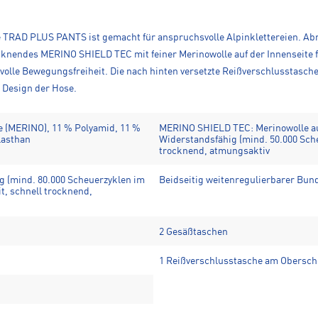
e TRAD PLUS PANTS ist gemacht für anspruchsvolle Alpinklettereien. Ab
rocknendes MERINO SHIELD TEC mit feiner Merinowolle auf der Innenseite 
volle Bewegungsfreiheit. Die nach hinten versetzte Reißverschlusstasche
e Design der Hose.
le (MERINO), 11 % Polyamid, 11 %
MERINO SHIELD TEC: Merinowolle au
lasthan
Widerstandsfähig (mind. 50.000 Sche
trocknend, atmungsaktiv
g (mind. 80.000 Scheuerzyklen im
Beidseitig weitenregulierbarer Bun
t, schnell trocknend,
2 Gesäßtaschen
1 Reißverschlusstasche am Obersche