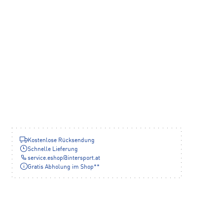
Kostenlose Rücksendung
Schnelle Lieferung
service.eshop
@
intersport.at
Gratis Abholung im Shop**