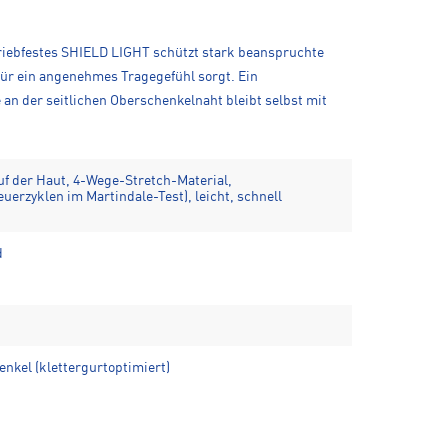
riebfestes SHIELD LIGHT schützt stark beanspruchte
für ein angenehmes Tragegefühl sorgt. Ein
 an der seitlichen Oberschenkelnaht bleibt selbst mit
f der Haut, 4-Wege-Stretch-Material,
uerzyklen im Martindale-Test), leicht, schnell
d
nkel (klettergurtoptimiert)