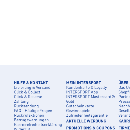
HILFE & KONTAKT
MEIN INTERSPORT
ÜBER
Lieferung & Versand
Kundenkarte & Loyalty
Das U
Click & Collect
INTERSPORT App
Shopf
Click & Reserve
INTERSPORT Mastercard®
Partn
Zahlung
Gold
Press
Rücksendung
Gutscheinkarte
Nachha
FAQ - Häufige Fragen
Gewinnspiele
Gesell
Rückrufaktionen
Zufriedenheitsgarantie
Veran
Betrugswarnungen
AKTUELLE WERBUNG
KARRI
Barrierefreiheitserklärung
PROMOTIONS & COUPONS
FIRM
Widerruf