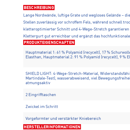
BESCHREIBUNG
Lange Nordwände, luftige Grate und wegloses Gelände – di
Stellen zuverlässig vor schroffem Fels, während schnell t
kletteroptimierter Schnitt und 4-Wege-Stretch garantieren 
Klettergurt gut erreichbar und ergänzt das hochfunktional
PRODUKTEIGENSCHAFTEN
Hauptmaterial 1: 61 % Polyamid (recycelt), 17 % Schurwol
Elasthan, Hauptmaterial 2: 91 % Polyamid (recycelt), 9 % E
SHIELD LIGHT: 4-Wege-Stretch-Material, Widerstandsfähi
Martindale-Test), wasserabweisend, viel Bewegungsfreihei
atmungsaktiv
2 Eingrifftaschen
Zwickel im Schritt
Vorgeformter und verstärkter Kniebereich
HERSTELLERINFORMATIONEN