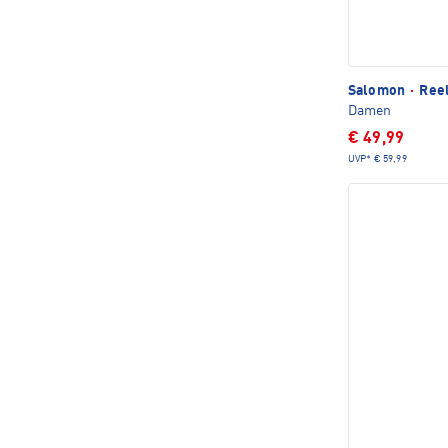
Salomon
·
Reel
Damen
€ 49,99
UVP*
€ 59,99