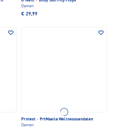
en
O'Neill
·
Ditsy Sun Flip Flops
Damen
€ 29,99
Protest
·
PrtMaaila Wellnesssandalen
Damen