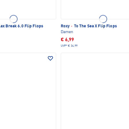
ax Break 6.0 Flip Flops
Roxy
·
To The Sea X Flip Flops
Damen
€ 6,99
UVP*
€ 34,99