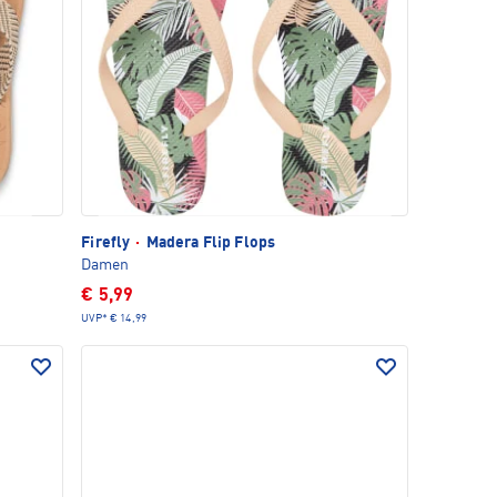
Firefly
·
Madera Flip Flops
Damen
€ 5,99
UVP*
€ 14,99