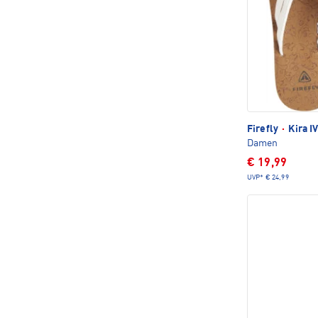
Firefly
·
Kira IV
Damen
€ 19,99
UVP*
€ 24,99