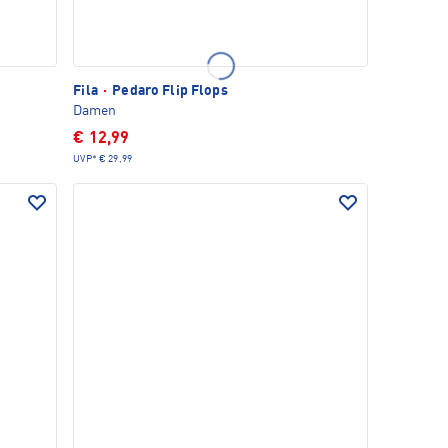
Fila
·
Pedaro Flip Flops
Damen
€ 12,99
UVP*
€ 29,99