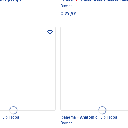
 Flip Flops
Protest
·
PrtMaaila Wellnesssandal
Damen
€ 29,99
 Flip Flops
Ipanema
·
Anatomic Flip Flops
Damen