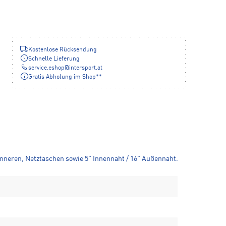
Kostenlose Rücksendung
Schnelle Lieferung
service.eshop
@
intersport.at
Gratis Abholung im Shop**
 Inneren, Netztaschen sowie 5" Innennaht / 16" Außennaht.