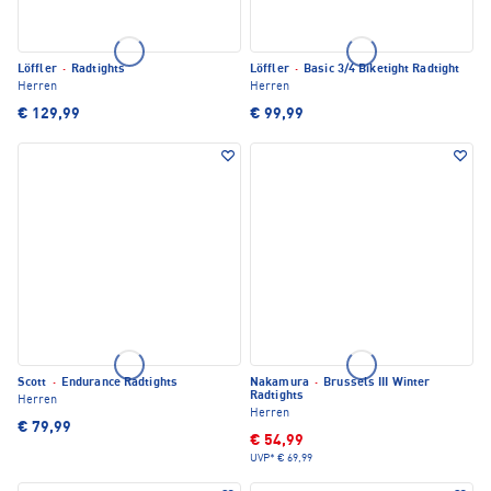
Löffler
·
Radtights
Löffler
·
Basic 3/4 Biketight Radtight
Herren
Herren
€ 129,99
€ 99,99
Scott
·
Endurance Radtights
Nakamura
·
Brussels III Winter
Radtights
Herren
Herren
€ 79,99
€ 54,99
UVP*
€ 69,99