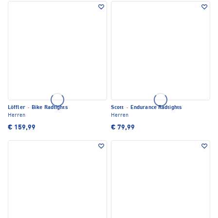
Löffler
·
Bike Radtights
Scott
·
Endurance Radtights
Herren
Herren
€ 159,99
€ 79,99