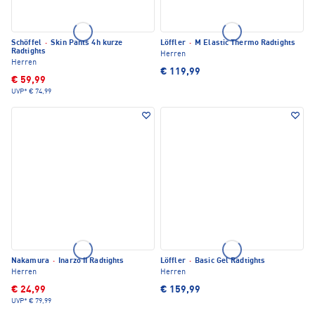
Schöffel
·
Skin Pants 4h kurze
Löffler
·
M Elastic Thermo Radtights
Radtights
Herren
Herren
€ 119,99
€ 59,99
UVP*
€ 74,99
Nakamura
·
Inarzo II Radtights
Löffler
·
Basic Gel Radtights
Herren
Herren
€ 24,99
€ 159,99
UVP*
€ 79,99