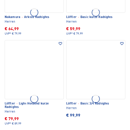
Nakamura
·
Arktos Radtights
Löffler
·
Basic kurze Radtights
Herren
Herren
€ 64,99
€ 59,99
UVP*
€ 79,99
UVP*
€ 79,99
Löffler
·
Light Hotbond kurze
Löffler
·
Basic 3/4 Radtights
Radtights
Herren
Herren
€ 99,99
€ 79,99
UVP*
€ 89,99