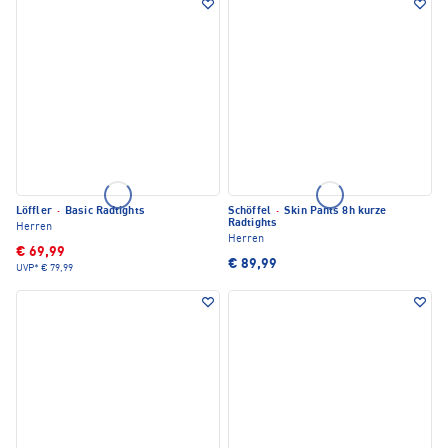
Löffler
·
Basic Radtights
Schöffel
·
Skin Pants 8h kurze
Radtights
Herren
Herren
€ 69,99
€ 89,99
UVP*
€ 79,99