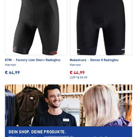
KTM
·
Factory Line Short Radtights
Nakamura
·
Denno II Radtights
Herren
Herren
€ 64,99
€ 44,99
UVP*
€ 59,99
DEIN SHOP. DEINE PRODUKTE.