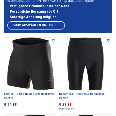
Wähle jetzt deinen INTERSPORT Shop aus und erhalte:
Verfügbare Produkte in deiner Nähe
Persönliche Beratung vor Ort
Sofortige Abholung möglich
SHOP AUSWÄHLEN UND PRODUKTE ANZEIGEN
Löffler
·
Extra Basic kurze Radtights
Nakamura
·
Marseille III Radhose
Herren
Herren
€ 74,99
€ 29,99
UVP*
€ 39,99