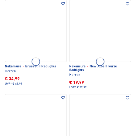
Nakamura
·
Brüssel II Radtights
Nakamura
·
New Alba II kurze
Radtights
Herren
Herren
€ 34,99
€ 19,99
UVP*
€ 69,99
UVP*
€ 29,99