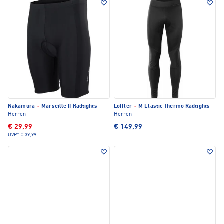
Nakamura
·
Marseille II Radtights
Löffler
·
M Elastic Thermo Radtights
Herren
Herren
€ 29,99
€ 149,99
UVP*
€ 39,99