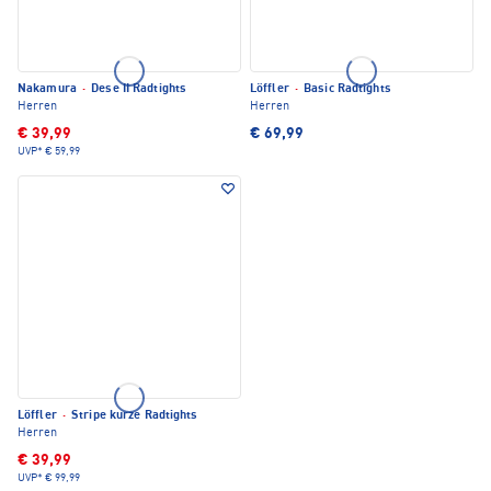
Nakamura
·
Dese II Radtights
Löffler
·
Basic Radtights
Herren
Herren
€ 39,99
€ 69,99
UVP*
€ 59,99
Löffler
·
Stripe kurze Radtights
Herren
€ 39,99
UVP*
€ 99,99