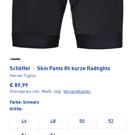
Schöffel
·
Skin Pants 8h kurze Radtights
Herren Tights
€ 89,99
Onlinepreis inkl. MwSt.
zzgl.
Versandkosten
Farbe:
Schwarz
Größe:
46
48
50
52