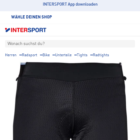
INTERSPORT App downloaden
WÄHLE DEINEN SHOP
Wonach suchst du?
Herren
Radsport
Bike
Unterteile
Tights
Radtights