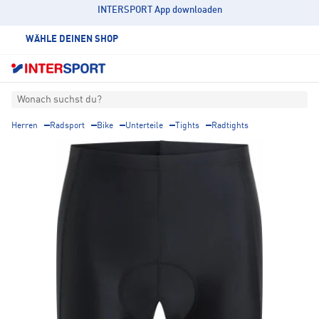
INTERSPORT App downloaden
WÄHLE DEINEN SHOP
Wonach suchst du?
Herren
Radsport
Bike
Unterteile
Tights
Radtights