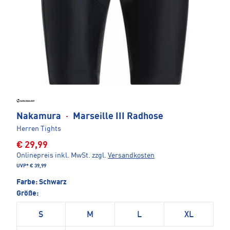
Nakamura
·
Marseille III Radhose
Herren Tights
€ 29,99
Onlinepreis inkl. MwSt.
zzgl.
Versandkosten
UVP*
€ 39,99
Farbe:
Schwarz
Größe:
S
M
L
XL