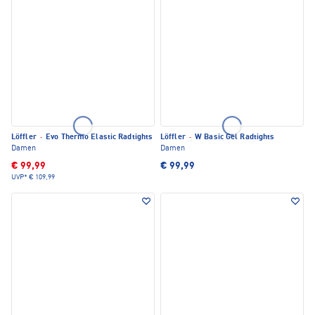
Löffler
·
Evo Thermo Elastic Radtights
Löffler
·
W Basic Gel Radtights
Damen
Damen
€ 99,99
€ 99,99
UVP*
€ 109,99