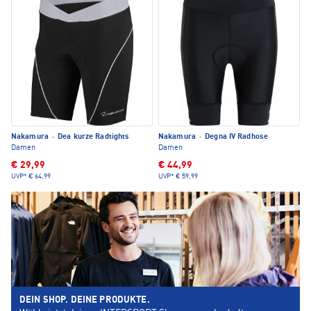
Nakamura
·
Dea kurze Radtights
Nakamura
·
Degna IV Radhose
Damen
Damen
€ 29,99
€ 44,99
UVP*
€ 64,99
UVP*
€ 59,99
DEIN SHOP. DEINE PRODUKTE.