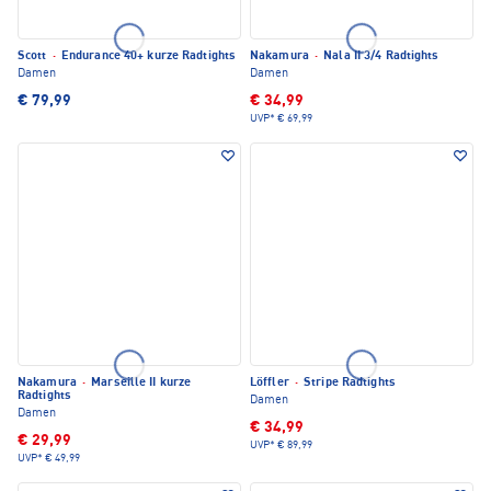
Scott
·
Endurance 40+ kurze Radtights
Nakamura
·
Nala II 3/4 Radtights
Damen
Damen
€ 79,99
€ 34,99
UVP*
€ 69,99
Nakamura
·
Marseille II kurze
Löffler
·
Stripe Radtights
Radtights
Damen
Damen
€ 34,99
€ 29,99
UVP*
€ 89,99
UVP*
€ 49,99