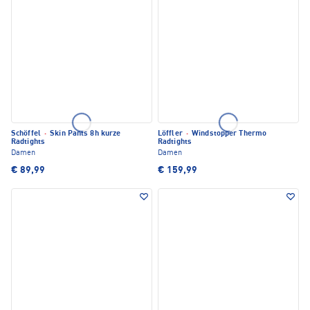
Schöffel
·
Skin Pants 8h kurze
Löffler
·
Windstopper Thermo
Radtights
Radtights
Damen
Damen
€ 89,99
€ 159,99