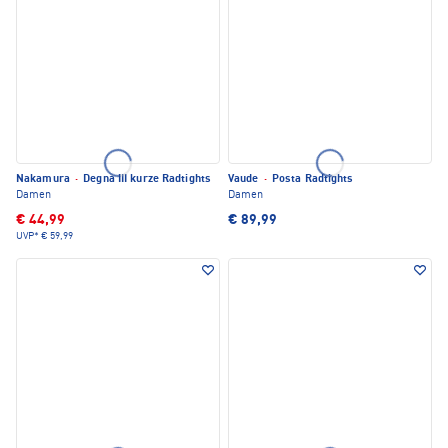
Nakamura
·
Degna III kurze Radtights
Vaude
·
Posta Radtights
Damen
Damen
€ 44,99
€ 89,99
UVP*
€ 59,99