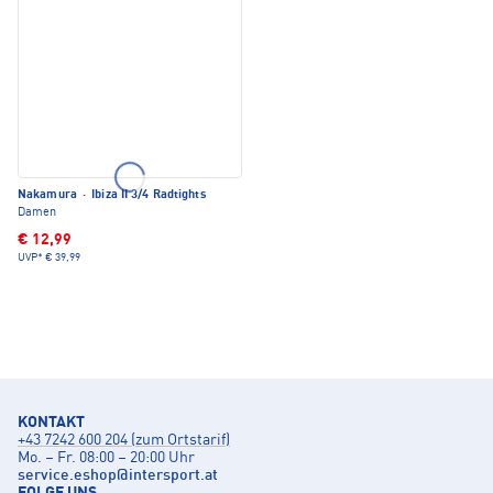
Nakamura
·
Ibiza II 3/4 Radtights
Damen
€ 12,99
UVP*
€ 39,99
KONTAKT
+43 7242 600 204 (zum Ortstarif)
Mo. – Fr. 08:00 – 20:00 Uhr
service.eshop
@
intersport.at