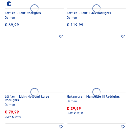
IM SET ERHÄLTLICH
Löffler
·
Tour Radtights
Löffler
·
Tour II 3/4 Radtights
Damen
Damen
€ 69,99
€ 119,99
Löffler
·
Light Hotbond kurze
Nakamura
·
Marseille III Radtights
Radtights
Damen
Damen
€ 29,99
€ 79,99
UVP*
€ 49,99
UVP*
€ 89,99