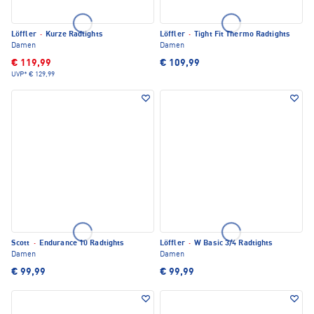
Löffler
·
Kurze Radtights
Löffler
·
Tight Fit Thermo Radtights
Damen
Damen
€ 119,99
€ 109,99
UVP*
€ 129,99
Scott
·
Endurance 10 Radtights
Löffler
·
W Basic 3/4 Radtights
Damen
Damen
€ 99,99
€ 99,99