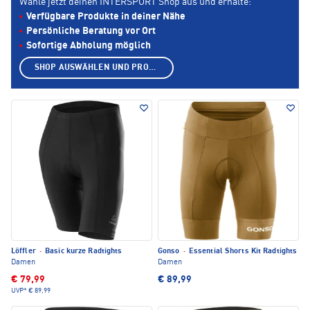
Wähle jetzt deinen INTERSPORT Shop aus und erhalte:
Verfügbare Produkte in deiner Nähe
Persönliche Beratung vor Ort
Sofortige Abholung möglich
SHOP AUSWÄHLEN UND PRODUKTE ANZEIGEN
Löffler
·
Basic kurze Radtights
Gonso
·
Essential Shorts Kit Radtights
Damen
Damen
€ 79,99
€ 89,99
UVP*
€ 89,99