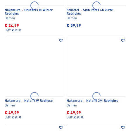
Nakamura
·
Brussels III Winter
Schöffel
·
Skin Pants 4h kurze
Radtights
Radtights
Damen
Damen
€ 24,99
€ 59,99
UVP*
€ 69,99
Nakamura
·
Nala IV W Radhose
Nakamura
·
Nala III 3/4 Radtights
Damen
Damen
€ 49,99
€ 49,99
UVP*
€ 69,99
UVP*
€ 69,99