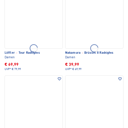
Löffler
·
Tour Radtights
Nakamura
·
Brüssel II Radtights
Damen
Damen
€ 69,99
€ 39,99
UVP*
€ 79,99
UVP*
€ 69,99