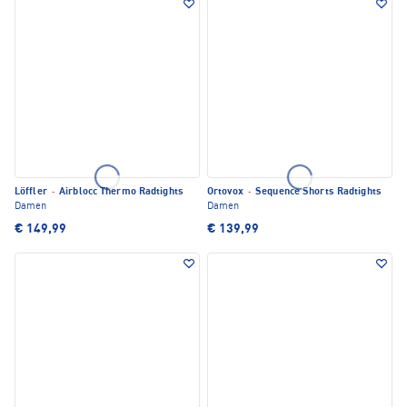
Löffler
·
Airblocc Thermo Radtights
Ortovox
·
Sequence Shorts Radtights
Damen
Damen
€ 149,99
€ 139,99