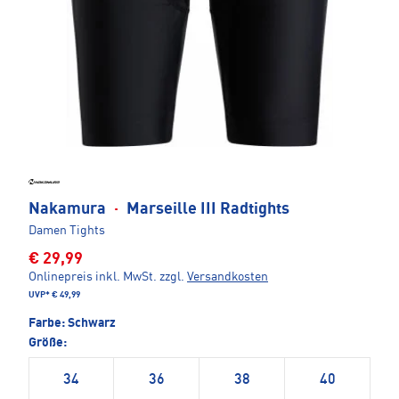
Nakamura
·
Marseille III Radtights
Damen Tights
€ 29,99
Onlinepreis inkl. MwSt.
zzgl.
Versandkosten
UVP*
€ 49,99
Farbe:
Schwarz
Größe:
34
36
38
40