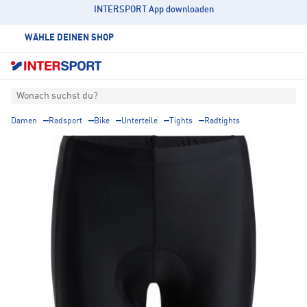
INTERSPORT App downloaden
WÄHLE DEINEN SHOP
Wonach suchst du?
Damen
Radsport
Bike
Unterteile
Tights
Radtights