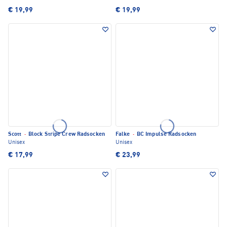
€ 19,99
€ 19,99
Scott
·
Block Stripe Crew Radsocken
Falke
·
BC Impulse Radsocken
Unisex
Unisex
€ 17,99
€ 23,99