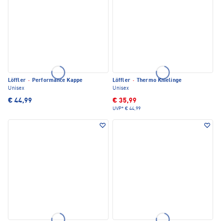
Löffler
·
Performance Kappe
Löffler
·
Thermo Knielinge
Unisex
Unisex
€ 44,99
€ 35,99
UVP*
€ 44,99