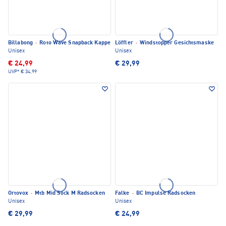
Billabong
·
Roto Wave Snapback Kappe
Löffler
·
Windstopper Gesichtsmaske
Unisex
Unisex
€ 24,99
€ 29,99
UVP*
€ 34,99
Ortovox
·
Mtb Mid Sock M Radsocken
Falke
·
BC Impulse Radsocken
Unisex
Unisex
€ 29,99
€ 24,99