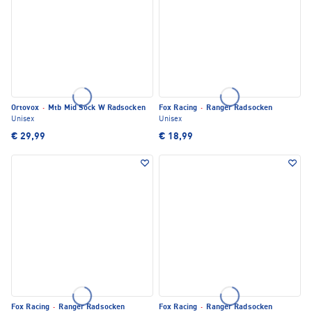
Ortovox
·
Mtb Mid Sock W Radsocken
Fox Racing
·
Ranger Radsocken
Unisex
Unisex
€ 29,99
€ 18,99
Fox Racing
·
Ranger Radsocken
Fox Racing
·
Ranger Radsocken