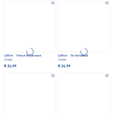
Löffler
·
Fleece Halskrause
Löffler
·
Tie Stirnband
Unisex
Unisex
€ 24,99
€ 24,99