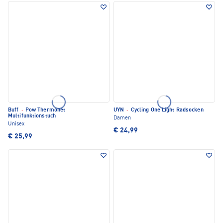
Buff
·
Pow Thermonet
UYN
·
Cycling One Light Radsocken
Multifunktionstuch
Damen
Unisex
€ 24,99
€ 25,99