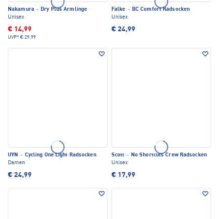
Nakamura
·
Dry Plus Armlinge
Falke
·
BC Comfort Radsocken
Unisex
Unisex
€ 14,99
€ 24,99
UVP*
€ 29,99
UYN
·
Cycling One Light Radsocken
Scott
·
No Shortcuts Crew Radsocken
Damen
Unisex
€ 24,99
€ 17,99