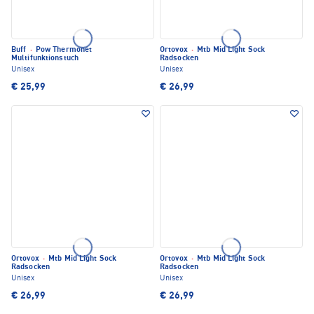
Buff
·
Pow Thermonet
Ortovox
·
Mtb Mid Light Sock
Multifunktionstuch
Radsocken
Unisex
Unisex
€ 25,99
€ 26,99
Ortovox
·
Mtb Mid Light Sock
Ortovox
·
Mtb Mid Light Sock
Radsocken
Radsocken
Unisex
Unisex
€ 26,99
€ 26,99