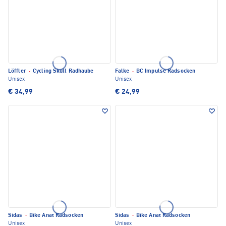
Löffler
·
Cycling Skull Radhaube
Falke
·
BC Impulse Radsocken
Unisex
Unisex
€ 34,99
€ 24,99
Sidas
·
Bike Anat Radsocken
Sidas
·
Bike Anat Radsocken
Unisex
Unisex