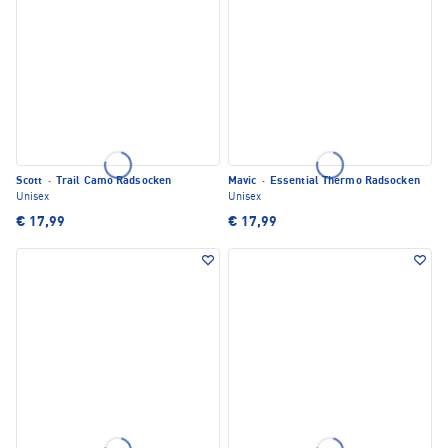
Scott
·
Trail Camo Radsocken
Mavic
·
Essential Thermo Radsocken
Unisex
Unisex
€ 17,99
€ 17,99