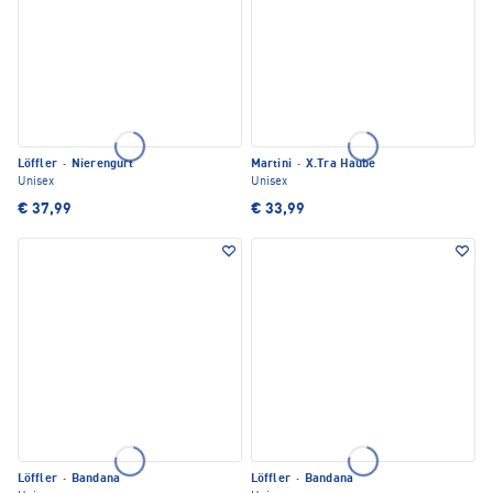
Löffler
·
Nierengurt
Martini
·
X.Tra Haube
Unisex
Unisex
€ 37,99
€ 33,99
Löffler
·
Bandana
Löffler
·
Bandana