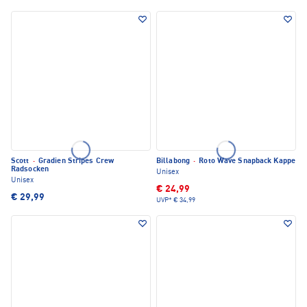
Scott
·
Gradien Stripes Crew
Billabong
·
Roto Wave Snapback Kappe
Radsocken
Unisex
Unisex
€ 24,99
€ 29,99
UVP*
€ 34,99