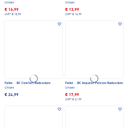
Unisex
Unisex
€ 16,99
€ 13,99
UVP*
€ 18,99
UVP*
€ 16,99
Falke
·
BC Comfort Radsocken
Falke
·
BC Impulse Peleton Radsocken
Unisex
Unisex
€ 24,99
€ 17,99
UVP*
€ 21,99