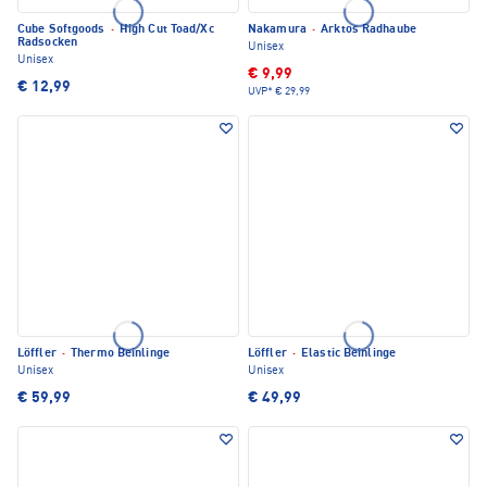
Cube Softgoods
·
High Cut Toad/Xc
Nakamura
·
Arktos Radhaube
Radsocken
Unisex
Unisex
€ 9,99
€ 12,99
UVP*
€ 29,99
Löffler
·
Thermo Beinlinge
Löffler
·
Elastic Beinlinge
Unisex
Unisex
€ 59,99
€ 49,99