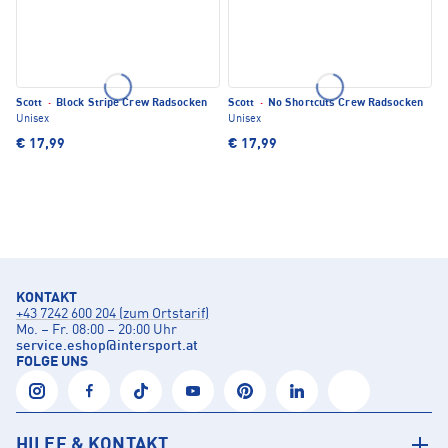
Scott
·
Block Stripe Crew Radsocken
Scott
·
No Shortcuts Crew Radsocken
Unisex
Unisex
€ 17,99
€ 17,99
KONTAKT
+43 7242 600 204 (zum Ortstarif)
Mo. – Fr. 08:00 – 20:00 Uhr
service.eshop
@
intersport.at
FOLGE UNS
HILFE & KONTAKT