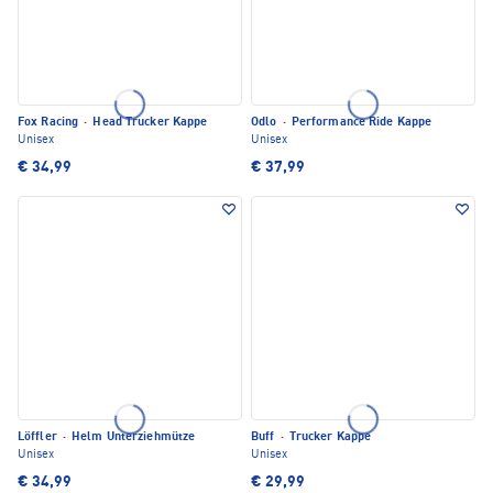
Fox Racing
·
Head Trucker Kappe
Odlo
·
Performance Ride Kappe
Unisex
Unisex
€ 34,99
€ 37,99
Löffler
·
Helm Unterziehmütze
Buff
·
Trucker Kappe
Unisex
Unisex
€ 34,99
€ 29,99