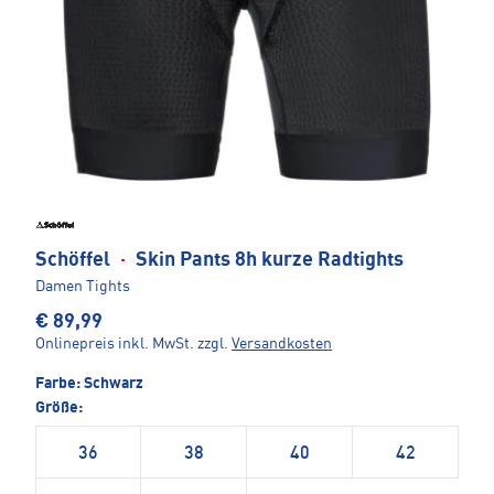
Schöffel
·
Skin Pants 8h kurze Radtights
Damen Tights
€ 89,99
Onlinepreis inkl. MwSt.
zzgl.
Versandkosten
Farbe:
Schwarz
Größe:
36
38
40
42