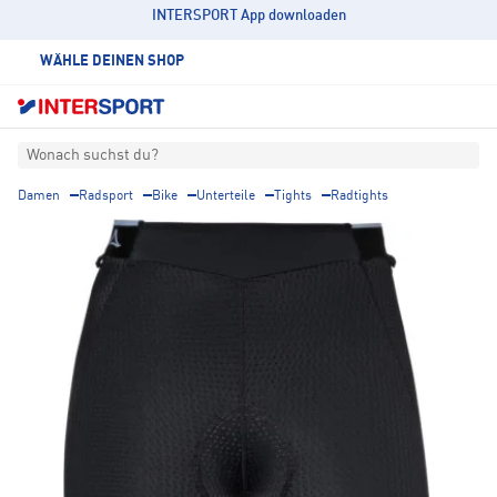
INTERSPORT App downloaden
WÄHLE DEINEN SHOP
Wonach suchst du?
Damen
Radsport
Bike
Unterteile
Tights
Radtights