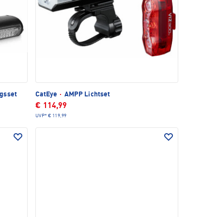
gsset
CatEye
·
AMPP Lichtset
€ 114,99
UVP*
€ 119,99