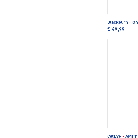
Blackburn
·
Gri
€ 49,99
CatEye
·
AMPP 