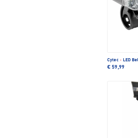
Cytec
·
LED Bel
€ 59,99