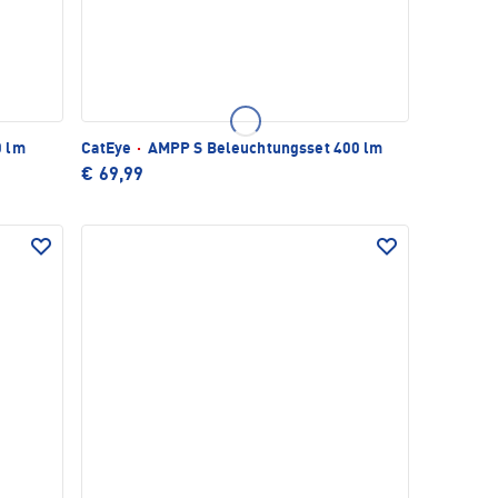
0 lm
CatEye
·
AMPP S Beleuchtungsset 400 lm
€ 69,99