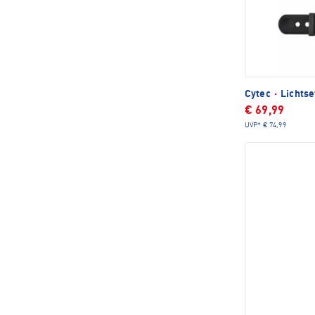
Cytec
·
Lichtse
€ 69,99
UVP*
€ 74,99