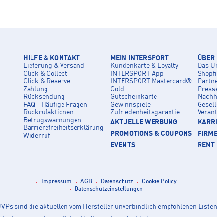
HILFE & KONTAKT
MEIN INTERSPORT
ÜBER
Lieferung & Versand
Kundenkarte & Loyalty
Das U
Click & Collect
INTERSPORT App
Shopf
Click & Reserve
INTERSPORT Mastercard®
Partn
Zahlung
Gold
Press
Rücksendung
Gutscheinkarte
Nachha
FAQ - Häufige Fragen
Gewinnspiele
Gesell
Rückrufaktionen
Zufriedenheitsgarantie
Veran
Betrugswarnungen
AKTUELLE WERBUNG
KARRI
Barrierefreiheitserklärung
PROMOTIONS & COUPONS
FIRM
Widerruf
EVENTS
RENT 
Impressum
AGB
Datenschutz
Cookie Policy
Datenschutzeinstellungen
Ps sind die aktuellen vom Hersteller unverbindlich empfohlenen Listen