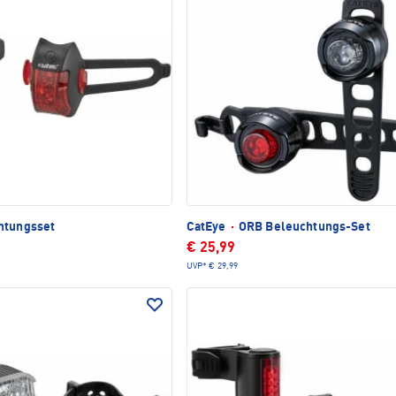
htungsset
CatEye
·
ORB Beleuchtungs-Set
€ 25,99
UVP*
€ 29,99