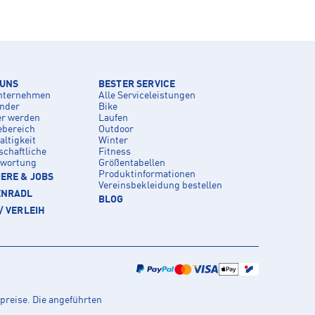
 UNS
BESTER SERVICE
nternehmen
Alle Serviceleistungen
inder
Bike
er werden
Laufen
ebereich
Outdoor
ltigkeit
Winter
schaftliche
Fitness
twortung
Größentabellen
Produktinformationen
ERE & JOBS
Vereinsbekleidung bestellen
ENRADL
BLOG
/ VERLEIH
preise. Die angeführten