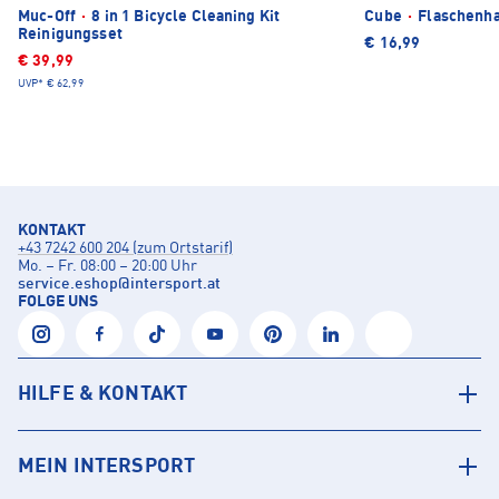
Muc-Off
·
8 in 1 Bicycle Cleaning Kit
Cube
·
Flaschenha
Reinigungsset
€ 16,99
€ 39,99
UVP*
€ 62,99
KONTAKT
+43 7242 600 204 (zum Ortstarif)
Mo. – Fr. 08:00 – 20:00 Uhr
service.eshop
@
intersport.at
FOLGE UNS
HILFE & KONTAKT
MEIN INTERSPORT