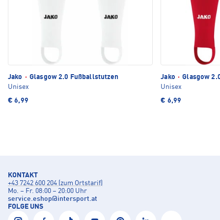
Jako
·
Glasgow 2.0 Fußballstutzen
Jako
·
Glasgow 2.0
Unisex
Unisex
€ 6,99
€ 6,99
KONTAKT
+43 7242 600 204 (zum Ortstarif)
Mo. – Fr. 08:00 – 20:00 Uhr
service.eshop
@
intersport.at
FOLGE UNS