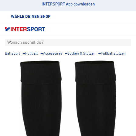
INTERSPORT App downloaden
WÄHLE DEINEN SHOP
Wonach suchst du?
Ballsport
Fußball
Accessoires
Socken & Stutzen
Fußballstutzen