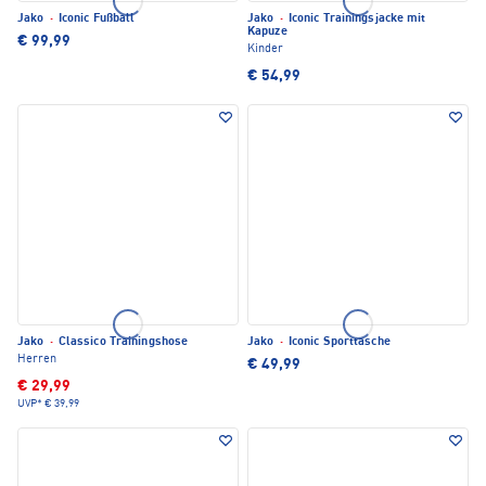
Jako
·
Iconic Fußball
Jako
·
Iconic Trainingsjacke mit
Kapuze
€ 99,99
Kinder
€ 54,99
Jako
·
Classico Trainingshose
Jako
·
Iconic Sporttasche
Herren
€ 49,99
€ 29,99
UVP*
€ 39,99