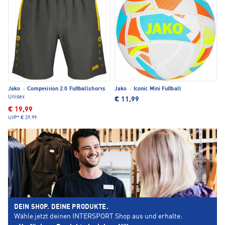
Jako
·
Competition 2.0 Fußballshorts
Jako
·
Iconic Mini Fußball
Unisex
€ 11,99
€ 19,99
UVP*
€ 29,99
DEIN SHOP. DEINE PRODUKTE.
Wähle jetzt deinen INTERSPORT Shop aus und erhalte: