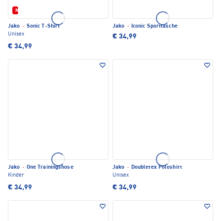
Neu
Jako
·
Sonic T-Shirt
Jako
·
Iconic Sporttasche
Unisex
€ 34,99
€ 34,99
Jako
·
One Trainingshose
Jako
·
Doubletex Poloshirt
Kinder
Unisex
€ 34,99
€ 34,99