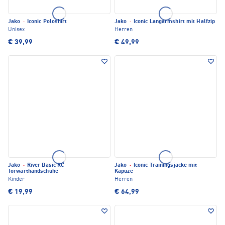
Jako
·
Iconic Poloshirt
Jako
·
Iconic Langarmshirt mit Halfzip
Unisex
Herren
€ 39,99
€ 49,99
Jako
·
River Basic RC
Jako
·
Iconic Trainingsjacke mit
Torwarthandschuhe
Kapuze
Kinder
Herren
€ 19,99
€ 64,99