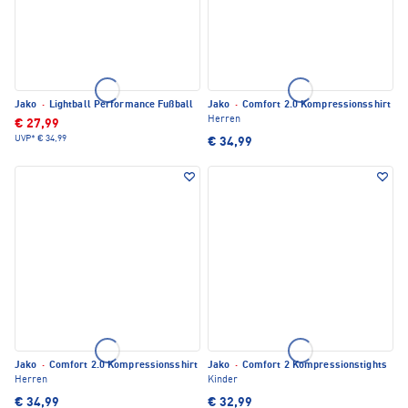
Jako
·
Lightball Performance Fußball
Jako
·
Comfort 2.0 Kompressionsshirt
Herren
€ 27,99
UVP*
€ 34,99
€ 34,99
Jako
·
Comfort 2.0 Kompressionsshirt
Jako
·
Comfort 2 Kompressionstights
Herren
Kinder
€ 34,99
€ 32,99