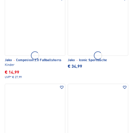
Jako
·
Competiton 2.0 Fußballshorts
Jako
·
Iconic Sporttasche
Kinder
€ 34,99
€ 14,99
UVP*
€ 27,99