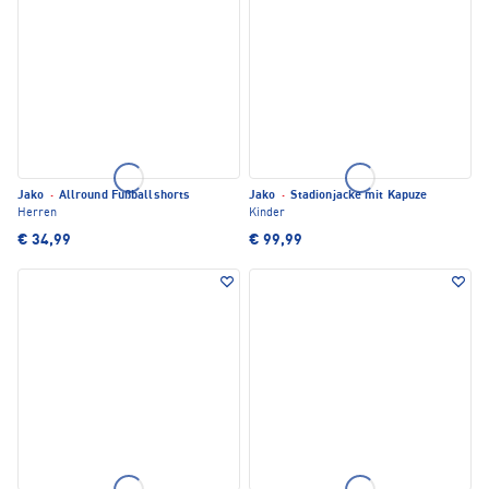
Jako
·
Allround Fußballshorts
Jako
·
Stadionjacke mit Kapuze
Herren
Kinder
€ 34,99
€ 99,99