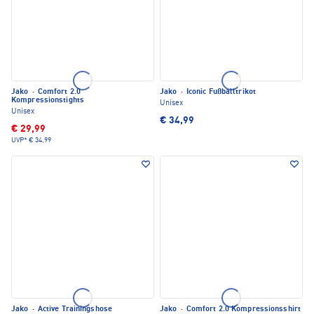
Jako
·
Comfort 2.0
Jako
·
Iconic Fußballtrikot
Kompressionstights
Unisex
Unisex
€ 34,99
€ 29,99
UVP*
€ 34,99
Jako
·
Active Trainingshose
Jako
·
Comfort 2.0 Kompressionsshirt