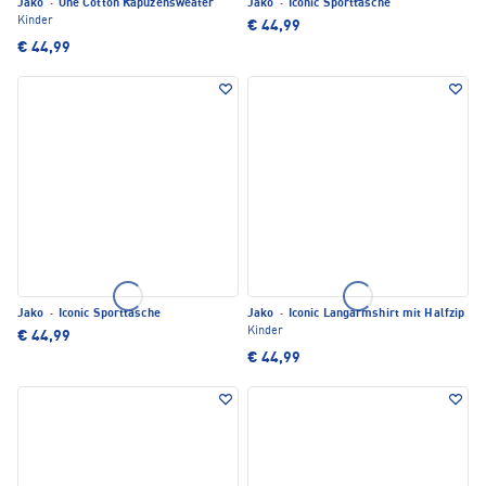
Jako
·
One Cotton Kapuzensweater
Jako
·
Iconic Sporttasche
Kinder
€ 44,99
€ 44,99
Jako
·
Iconic Sporttasche
Jako
·
Iconic Langarmshirt mit Halfzip
Kinder
€ 44,99
€ 44,99