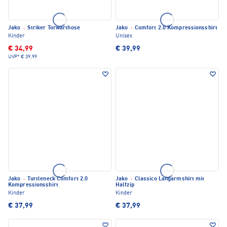
Jako
·
Striker Torwarthose
Jako
·
Comfort 2.0 Kompressionsshirt
Kinder
Unisex
€ 34,99
€ 39,99
UVP*
€ 39,99
Jako
·
Turtleneck Comfort 2.0
Jako
·
Classico Langarmshirt mit
Kompressionsshirt
Halfzip
Kinder
Kinder
€ 37,99
€ 37,99