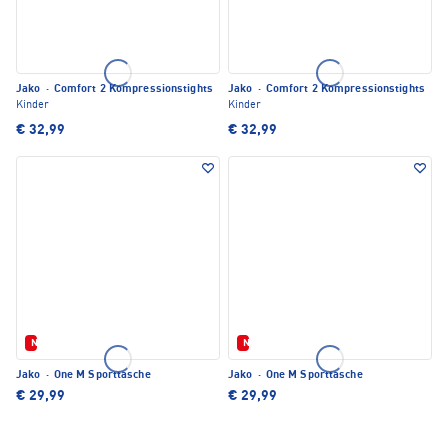
Jako
·
Comfort 2 Kompressionstights
Jako
·
Comfort 2 Kompressionstights
Kinder
Kinder
€ 32,99
€ 32,99
Neu
Neu
Jako
·
One M Sporttasche
Jako
·
One M Sporttasche
€ 29,99
€ 29,99