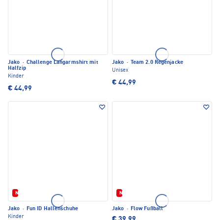
Jako
·
Challenge Langarmshirt mit
Jako
·
Team 2.0 Regenjacke
Halfzip
Unisex
Kinder
€ 44,99
€ 44,99
Neu
Neu
Jako
·
Fun ID Hallenschuhe
Jako
·
Flow Fußball
Kinder
€ 39,99