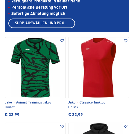
Verfügbare Produkte in deiner Nähe
Persönliche Beratung vor Ort
Sofortige Abholung möglich
SHOP AUSWÄHLEN UND PRODUKTE ANZEIGEN
Jako
·
Animal Trainingstrikot
Jako
·
Classico Tanktop
Unisex
Unisex
€ 32,99
€ 22,99