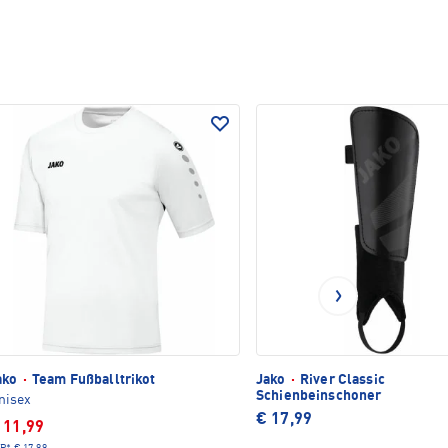
ako
·
Team Fußballtrikot
Jako
·
River Classic
Schienbeinschoner
nisex
€ 17,99
 11,99
P*
€ 17,99