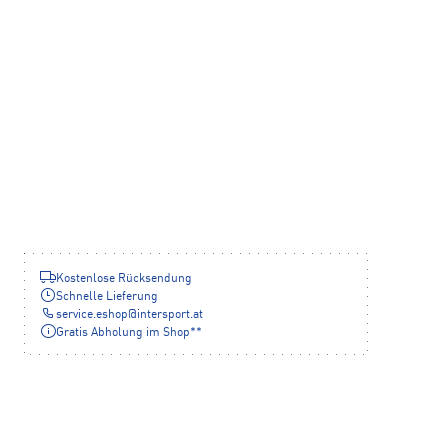
Kostenlose Rücksendung
Schnelle Lieferung
service.eshop
@
intersport.at
Gratis Abholung im Shop**