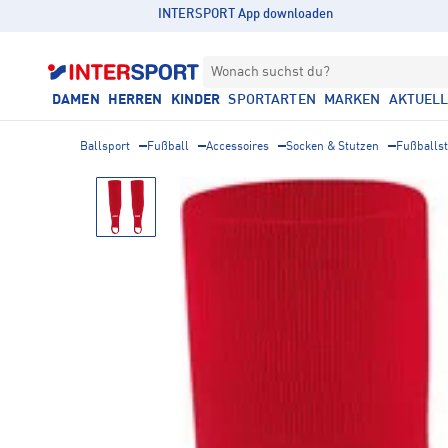
INTERSPORT App downloaden
Wonach suchst du?
DAMEN
HERREN
KINDER
SPORTARTEN
MARKEN
AKTUEL
Ballsport
Fußball
Accessoires
Socken & Stutzen
Fußballs