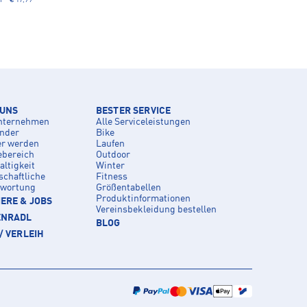
 UNS
BESTER SERVICE
nternehmen
Alle Serviceleistungen
inder
Bike
er werden
Laufen
ebereich
Outdoor
ltigkeit
Winter
schaftliche
Fitness
twortung
Größentabellen
Produktinformationen
ERE & JOBS
Vereinsbekleidung bestellen
ENRADL
BLOG
/ VERLEIH