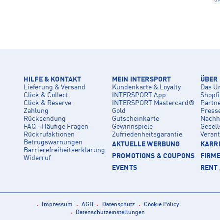
HILFE & KONTAKT
MEIN INTERSPORT
ÜBER
Lieferung & Versand
Kundenkarte & Loyalty
Das U
Click & Collect
INTERSPORT App
Shopf
Click & Reserve
INTERSPORT Mastercard®
Partn
Zahlung
Gold
Press
Rücksendung
Gutscheinkarte
Nachha
FAQ - Häufige Fragen
Gewinnspiele
Gesell
Rückrufaktionen
Zufriedenheitsgarantie
Veran
Betrugswarnungen
AKTUELLE WERBUNG
KARRI
Barrierefreiheitserklärung
PROMOTIONS & COUPONS
FIRM
Widerruf
EVENTS
RENT 
Impressum
AGB
Datenschutz
Cookie Policy
Datenschutzeinstellungen