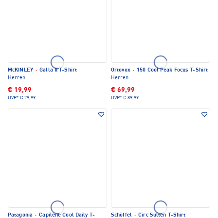
McKINLEY
·
Galla II T-Shirt
Ortovox
·
150 Cool Peak Focus T-Shirt
Herren
Herren
€ 19,99
€ 69,99
UVP*
€ 29,99
UVP*
€ 89,99
Patagonia
·
Capilene Cool Daily T-
Schöffel
·
Circ Sulten T-Shirt