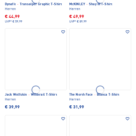
Dynafit
·
Transalper Graphic T-Shirt
McKINLEY
·
Shay III T-Shirt
Herren
Herren
€ 44,99
€ 49,99
UVP*
€ 59,99
UVP*
€ 89,99
Jack Wolfskin
·
Wildtrail T-Shirt
The North Face
·
Blanca T-Shirt
Herren
Herren
€ 39,99
€ 31,99