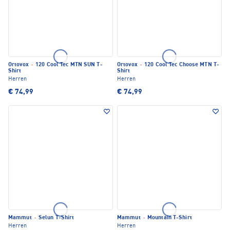
Ortovox
·
120 Cool Tec MTN SUN T-
Ortovox
·
120 Cool Tec Choose MTN T-
Shirt
Shirt
Herren
Herren
€ 74,99
€ 74,99
Mammut
·
Selun T-Shirt
Mammut
·
Mountain T-Shirt
Herren
Herren