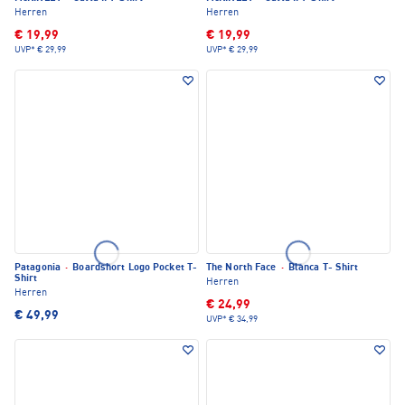
Herren
Herren
€ 19,99
€ 19,99
UVP*
€ 29,99
UVP*
€ 29,99
Patagonia
·
Boardshort Logo Pocket T-
The North Face
·
Blanca T- Shirt
Shirt
Herren
Herren
€ 24,99
€ 49,99
UVP*
€ 34,99