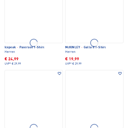
Icepeak
·
Paterson T-Shirt
McKINLEY
·
Galla II T-Shirt
Herren
Herren
€ 24,99
€ 19,99
UVP*
€ 29,99
UVP*
€ 29,99