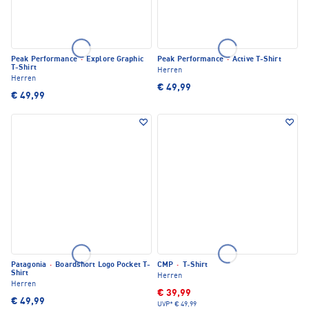
Peak Performance
·
Explore Graphic
Peak Performance
·
Active T-Shirt
T-Shirt
Herren
Herren
€ 49,99
€ 49,99
Patagonia
·
Boardshort Logo Pocket T-
CMP
·
T-Shirt
Shirt
Herren
Herren
€ 39,99
€ 49,99
UVP*
€ 49,99