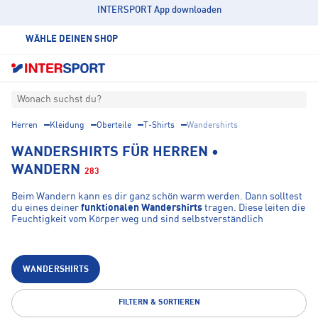
INTERSPORT App downloaden
WÄHLE DEINEN SHOP
Wonach suchst du?
Herren
Kleidung
Oberteile
T-Shirts
Wandershirts
WANDERSHIRTS FÜR HERREN •
WANDERN
283
Beim Wandern kann es dir ganz schön warm werden. Dann solltest
du eines deiner
funktionalen Wandershirts
tragen. Diese leiten die
Feuchtigkeit vom Körper weg und sind selbstverständlich
atmungsaktiv
. So bleibst du auch bei Anstrengungen kühl und
trocken. Meist bestehen die Shirts aus einem angenehmen
Materialmix, es gibt aber auch reine Baumwollmodelle. Zudem ist
es ratsam, Shirts mit kurzen und langen Ärmeln im Schrank zu
WANDERSHIRTS
haben. Auf diese Weise bist du für jedes Wetter gerüstet.
Angenehm ist auch, dass manche Wandershirts sehr schnell
trocknen. Dann ist ein Regenguss oder eine Kurzwäsche beim
FILTERN & SORTIEREN
Wandern kein Problem.