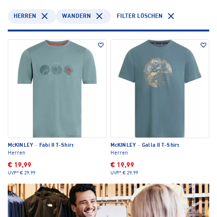
HERREN
WANDERN
FILTER LÖSCHEN
McKINLEY
·
Fabi II T-Shirt
McKINLEY
·
Galla II T-Shirt
Herren
Herren
€ 19,99
€ 19,99
UVP*
€ 29,99
UVP*
€ 29,99