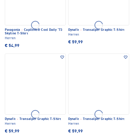
Patagonia
·
Capilene® Cool Daily '73
Dynafit
·
Transalper Graphic T-Shirt
Skyline T-Shirt
Herren
Herren
€ 59,99
€ 54,99
Dynafit
·
Transalper Graphic T-Shirt
Dynafit
·
Transalper Graphic T-Shirt
Herren
Herren
€ 59,99
€ 59,99