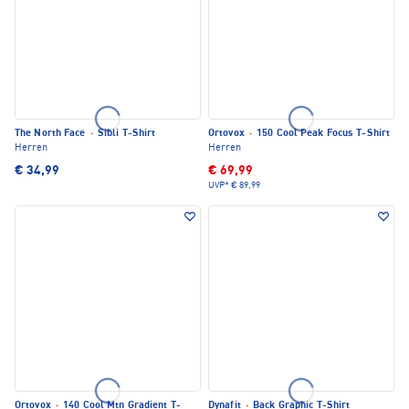
The North Face
·
Sibli T-Shirt
Ortovox
·
150 Cool Peak Focus T-Shirt
Herren
Herren
€ 34,99
€ 69,99
UVP*
€ 89,99
Ortovox
·
140 Cool Mtn Gradient T-
Dynafit
·
Back Graphic T-Shirt