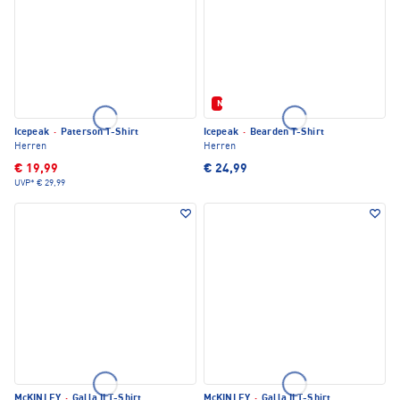
Neu
Icepeak
·
Paterson T-Shirt
Icepeak
·
Bearden T-Shirt
Herren
Herren
€ 19,99
€ 24,99
UVP*
€ 29,99
McKINLEY
·
Galla II T-Shirt
McKINLEY
·
Galla II T-Shirt