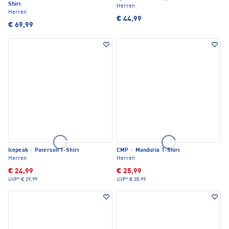
Shirt
Herren
Herren
€ 44,99
€ 69,99
Icepeak
·
Paterson T-Shirt
CMP
·
Manduria T-Shirt
Herren
Herren
€ 24,99
€ 25,99
UVP*
€ 29,99
UVP*
€ 35,99