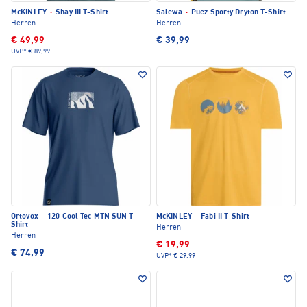
McKINLEY
·
Shay III T-Shirt
Salewa
·
Puez Sporty Dryton T-Shirt
Herren
Herren
€ 49,99
€ 39,99
UVP*
€ 89,99
Ortovox
·
120 Cool Tec MTN SUN T-
McKINLEY
·
Fabi II T-Shirt
Shirt
Herren
Herren
€ 19,99
€ 74,99
UVP*
€ 29,99