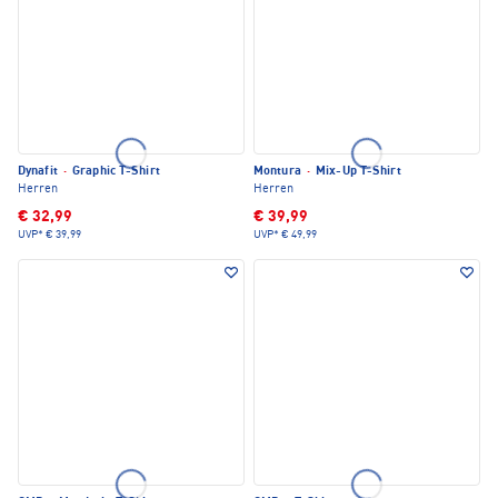
Dynafit
·
Graphic T-Shirt
Montura
·
Mix-Up T-Shirt
Herren
Herren
€ 32,99
€ 39,99
UVP*
€ 39,99
UVP*
€ 49,99