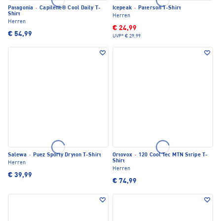
Patagonia
·
Capilene® Cool Daily T-
Icepeak
·
Paterson T-Shirt
Shirt
Herren
Herren
€ 24,99
€ 54,99
UVP*
€ 29,99
Salewa
·
Puez Sporty Dryton T-Shirt
Ortovox
·
120 Cool Tec MTN Stripe T-
Shirt
Herren
Herren
€ 39,99
€ 74,99