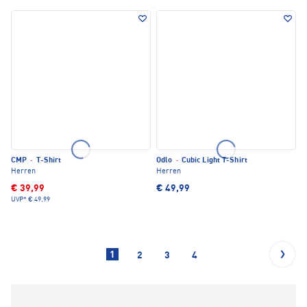
CMP
·
T-Shirt
Odlo
·
Cubic Light T-Shirt
Herren
Herren
€ 39,99
€ 49,99
UVP*
€ 49,99
1
2
3
4