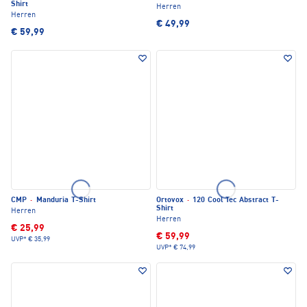
Shirt
Herren
Herren
€ 49,99
€ 59,99
CMP
·
Manduria T-Shirt
Ortovox
·
120 Cool Tec Abstract T-
Shirt
Herren
Herren
€ 25,99
€ 59,99
UVP*
€ 35,99
UVP*
€ 74,99