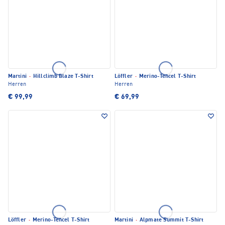
Martini
·
Hillclimb Blaze T-Shirt
Löffler
·
Merino-Tencel T-Shirt
Herren
Herren
€ 99,99
€ 69,99
Löffler
·
Merino-Tencel T-Shirt
Martini
·
Alpmate Summit T-Shirt