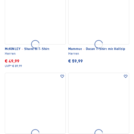
McKINLEY
·
Shane III T-Shirt
Mammut
·
Ducan T-Shirt mit Halfzip
Herren
Herren
€ 49,99
€ 59,99
UVP*
€ 89,99