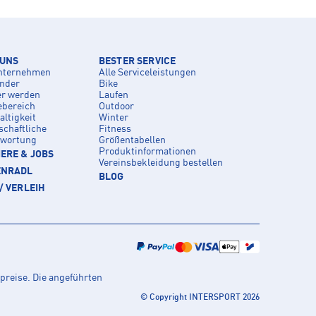
 UNS
BESTER SERVICE
nternehmen
Alle Serviceleistungen
inder
Bike
er werden
Laufen
ebereich
Outdoor
ltigkeit
Winter
schaftliche
Fitness
twortung
Größentabellen
Produktinformationen
ERE & JOBS
Vereinsbekleidung bestellen
ENRADL
BLOG
/ VERLEIH
preise. Die angeführten
© Copyright INTERSPORT 2026