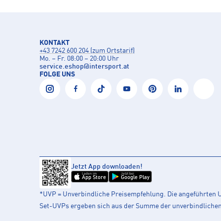
KONTAKT
+43 7242 600 204 (zum Ortstarif)
Mo. – Fr. 08:00 – 20:00 Uhr
service.eshop
@
intersport.at
FOLGE UNS
Jetzt App downloaden!
Laden im
Jetzt bei
App Store
Google Play
*UVP = Unverbindliche Preisempfehlung. Die angeführten UV
Set-UVPs ergeben sich aus der Summe der unverbindlichen L