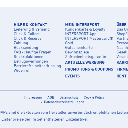
HILFE & KONTAKT
MEIN INTERSPORT
ÜBER
Lieferung & Versand
Kundenkarte & Loyalty
Das U
Click & Collect
INTERSPORT App
Shopf
Click & Reserve
INTERSPORT Mastercard®
Partn
Zahlung
Gold
Press
Rücksendung
Gutscheinkarte
Nachha
FAQ - Häufige Fragen
Gewinnspiele
Gesell
Rückrufaktionen
Zufriedenheitsgarantie
Veran
Betrugswarnungen
AKTUELLE WERBUNG
KARRI
Barrierefreiheitserklärung
PROMOTIONS & COUPONS
FIRM
Widerruf
EVENTS
RENT 
Impressum
AGB
Datenschutz
Cookie Policy
Datenschutzeinstellungen
Ps sind die aktuellen vom Hersteller unverbindlich empfohlenen Listen
istenpreise der im Set enthaltenen Einzelartikel.