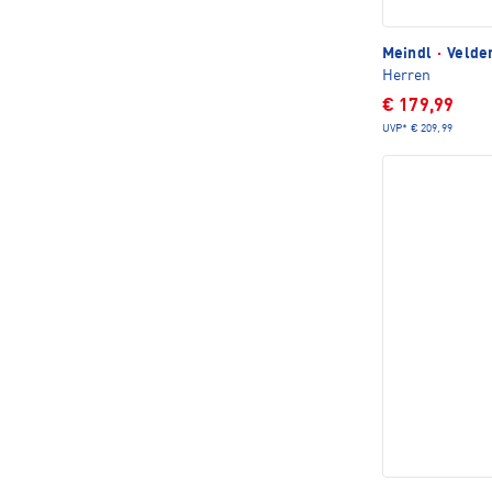
Meindl
·
Velde
Herren
€ 179,99
UVP*
€ 209,99