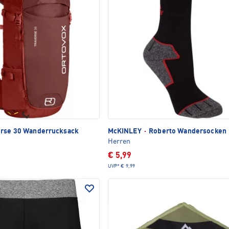
rse 30 Wanderrucksack
McKINLEY
·
Roberto Wandersocken
Herren
€ 5,99
UVP*
€ 9,99