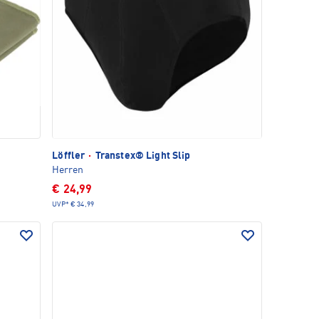
Löffler
·
Transtex® Light Slip
Herren
€ 24,99
UVP*
€ 34,99