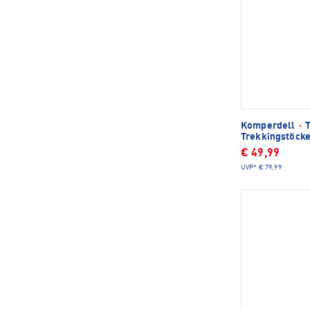
Komperdell
·
T
Trekkingstöck
€ 49,99
UVP*
€ 79,99