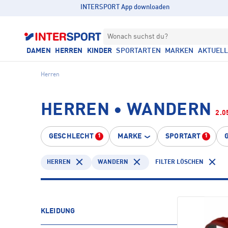
INTERSPORT App downloaden
Wonach suchst du?
DAMEN
HERREN
KINDER
SPORTARTEN
MARKEN
AKTUEL
Herren
HERREN • WANDERN
2.0
GESCHLECHT
MARKE
SPORTART
1
1
HERREN
WANDERN
FILTER LÖSCHEN
KLEIDUNG