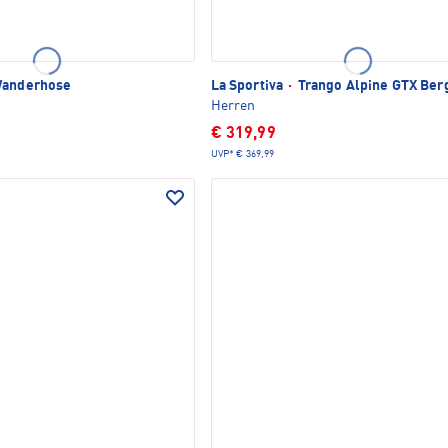
Wanderhose
La Sportiva
·
Trango Alpine GTX Ber
Herren
€ 319,99
UVP*
€ 369,99