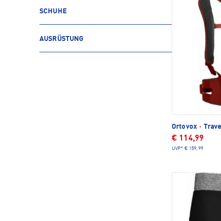
SCHUHE
AUSRÜSTUNG
Ortovox
·
Trave
€ 114,99
UVP*
€ 159,99