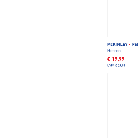
McKINLEY
·
Fab
Herren
€ 19,99
UVP*
€ 29,99