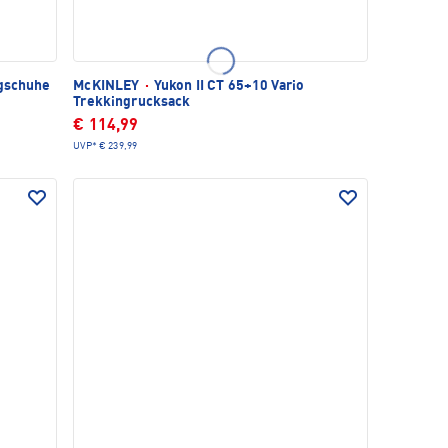
gschuhe
McKINLEY
·
Yukon II CT 65+10 Vario
Trekkingrucksack
€ 114,99
UVP*
€ 239,99