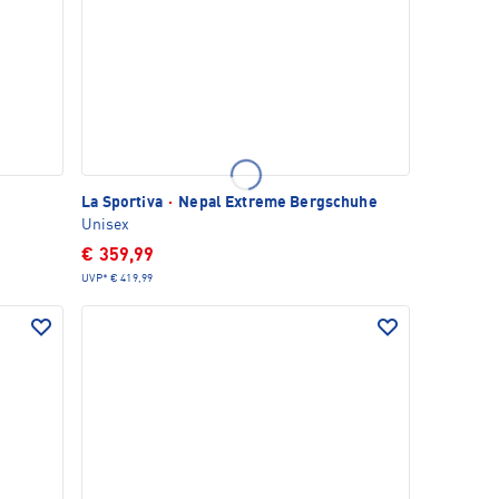
La Sportiva
·
Nepal Extreme Bergschuhe
Unisex
€ 359,99
UVP*
€ 419,99