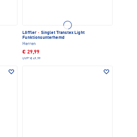
Löffler
·
Singlet Transtex Light
Funktionsunterhemd
Herren
€ 29,99
UVP*
€ 49,99