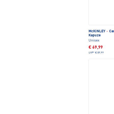
McKINLEY
·
Car
Kapuze
Unisex
€ 69,99
UVP*
€ 89,99