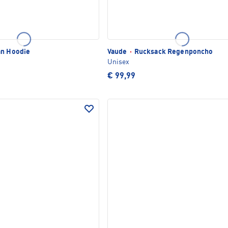
an Hoodie
Vaude
·
Rucksack Regenponcho
Unisex
€ 99,99