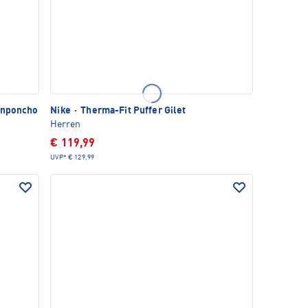
enponcho
Nike
·
Therma-Fit Puffer Gilet
Herren
€ 119,99
UVP*
€ 129,99