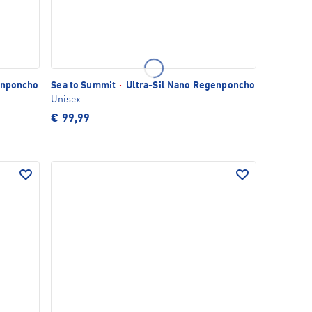
enponcho
Sea to Summit
·
Ultra-Sil Nano Regenponcho
Unisex
€ 99,99