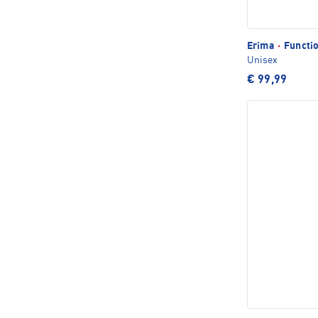
Erima
·
Functio
Unisex
€ 99,99