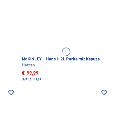
McKINLEY
·
Hano II 2L Parka mit Kapuze
Herren
€ 99,99
UVP*
€ 149,99