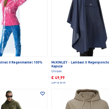
tival II Regenmantel 100%
McKINLEY
·
Lambaol II Regenponcho
Kapuze
Unisex
€ 49,99
UVP*
€ 59,99