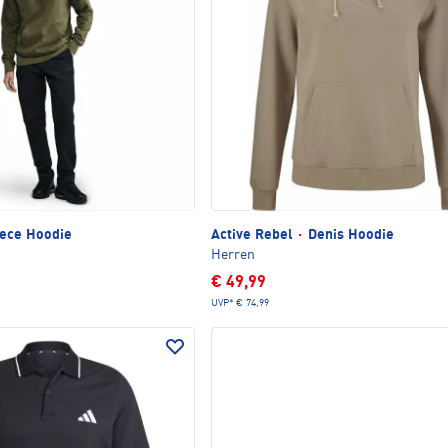
ece Hoodie
Active Rebel
·
Denis Hoodie
Herren
€ 49,99
UVP*
€ 74,99