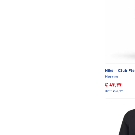
Nike
·
Club Fle
Herren
€ 49,99
UVP*
€ 64,99