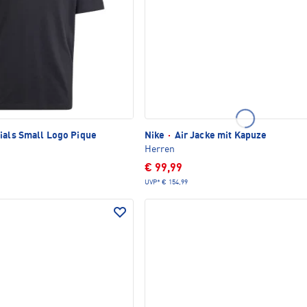
ials Small Logo Pique
Nike
·
Air Jacke mit Kapuze
Herren
€ 99,99
UVP*
€ 154,99