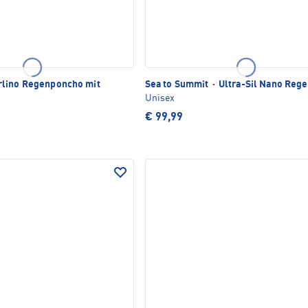
lino Regenponcho mit
Sea to Summit
·
Ultra-Sil Nano Reg
Unisex
€ 99,99