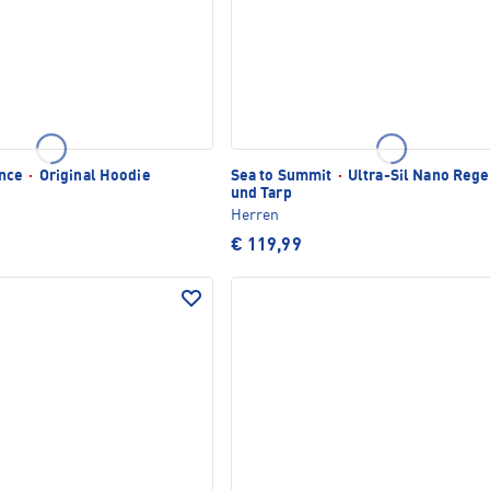
ance
·
Original Hoodie
Sea to Summit
·
Ultra-Sil Nano Reg
und Tarp
Herren
€ 119,99