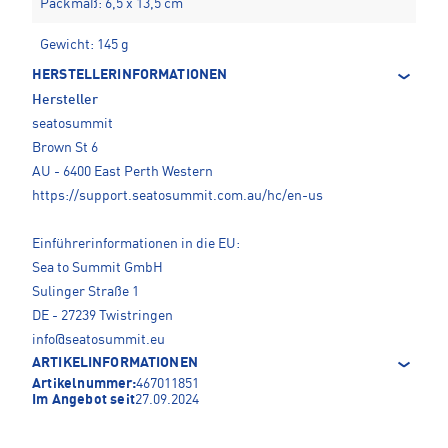
Packmaß: 6,5 x 13,5 cm
Gewicht: 145 g
HERSTELLERINFORMATIONEN
Hersteller
seatosummit
Brown St 6
AU - 6400 East Perth Western
https://support.seatosummit.com.au/hc/en-us
Einführerinformationen in die EU:
Sea to Summit GmbH
Sulinger Straße 1
DE - 27239 Twistringen
info@seatosummit.eu
ARTIKELINFORMATIONEN
Artikelnummer:
467011851
Im Angebot seit
27.09.2024