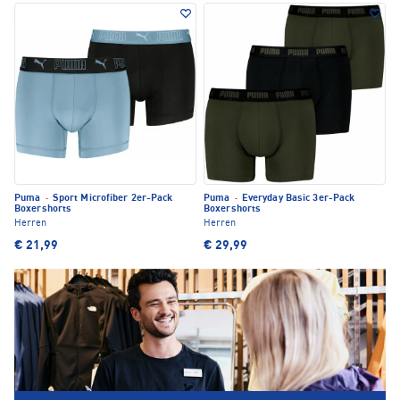
Puma
·
Sport Microfiber 2er-Pack
Puma
·
Everyday Basic 3er-Pack
Boxershorts
Boxershorts
Herren
Herren
€ 21,99
€ 29,99