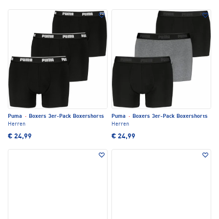
Puma
·
Boxers 3er-Pack Boxershorts
Puma
·
Boxers 3er-Pack Boxershorts
Herren
Herren
€ 24,99
€ 24,99