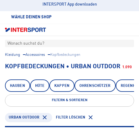
INTERSPORT App downloaden
WÄHLE DEINEN SHOP
Wonach suchst du?
Kleidung
Accessoires
Kopfbedeckungen
KOPFBEDECKUNGEN • URBAN OUTDOOR
1.090
HAUBEN
HÜTE
KAPPEN
OHRENSCHÜTZER
REGENHÜ
FILTERN & SORTIEREN
URBAN OUTDOOR
FILTER LÖSCHEN