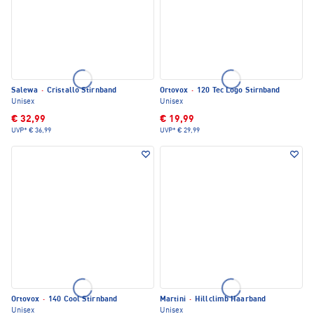
Salewa
·
Cristallo Stirnband
Ortovox
·
120 Tec Logo Stirnband
Unisex
Unisex
€ 32,99
€ 19,99
UVP*
€ 36,99
UVP*
€ 29,99
Ortovox
·
140 Cool Stirnband
Martini
·
Hillclimb Haarband
Unisex
Unisex