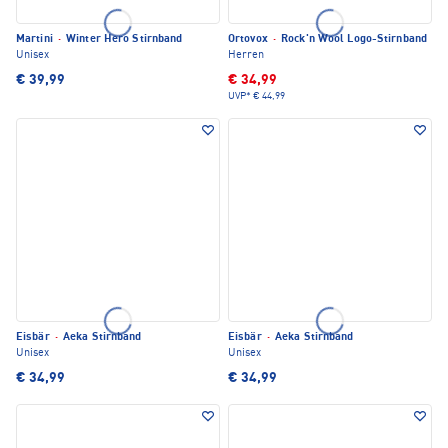
Martini
·
Winter Hero Stirnband
Ortovox
·
Rock'n Wool Logo-Stirnband
Unisex
Herren
€ 39,99
€ 34,99
UVP*
€ 44,99
Eisbär
·
Aeka Stirnband
Eisbär
·
Aeka Stirnband
Unisex
Unisex
€ 34,99
€ 34,99