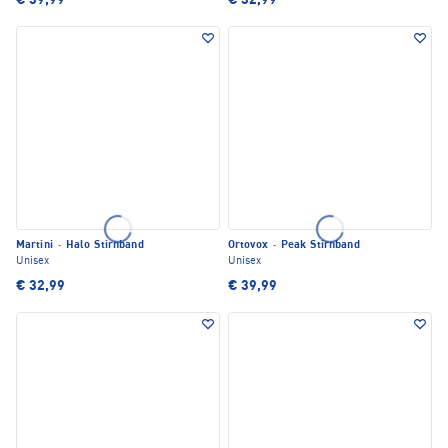
€ 39,99
€ 32,99
Martini
·
Halo Stirnband
Ortovox
·
Peak Stirnband
Unisex
Unisex
€ 32,99
€ 39,99