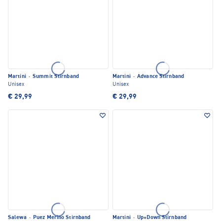
Martini
·
Summit Stirnband
Martini
·
Advance Stirnband
Unisex
Unisex
€ 29,99
€ 29,99
Salewa
·
Puez Merino Stirnband
Martini
·
Up+Down Stirnband