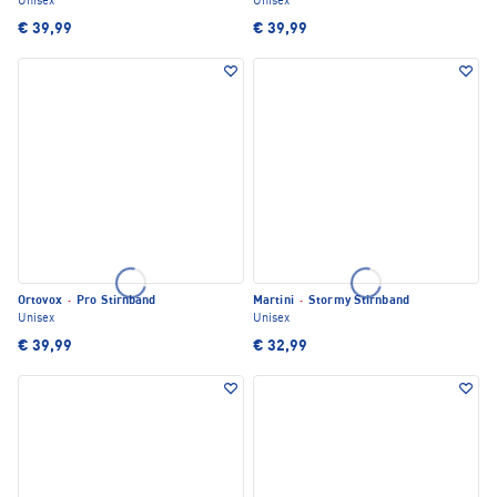
Unisex
Unisex
€ 39,99
€ 39,99
Ortovox
·
Pro Stirnband
Martini
·
Stormy Stirnband
Unisex
Unisex
€ 39,99
€ 32,99