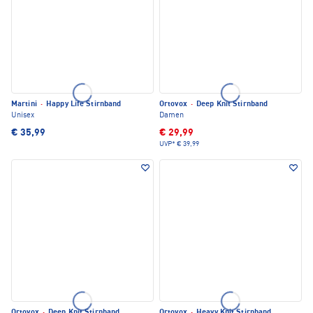
Martini
·
Happy Life Stirnband
Ortovox
·
Deep Knit Stirnband
Unisex
Damen
€ 35,99
€ 29,99
UVP*
€ 39,99
Ortovox
·
Deep Knit Stirnband
Ortovox
·
Heavy Knit Stirnband