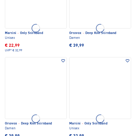
Martini
·
Only Stirnband
Ortovox
·
Deep Knit Stirnband
Unisex
Damen
€ 22,99
€ 39,99
UVP*
€ 32,99
Ortovox
·
Deep Knit Stirnband
Martini
·
Only Stirnband
Damen
Unisex