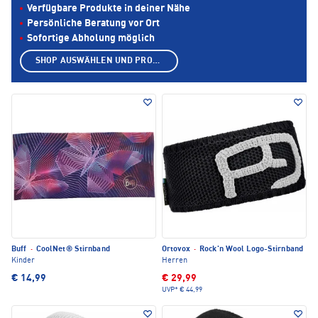
Verfügbare Produkte in deiner Nähe
Persönliche Beratung vor Ort
Sofortige Abholung möglich
SHOP AUSWÄHLEN UND PRODUKTE ANZEIGEN
Buff
·
CoolNet® Stirnband
Ortovox
·
Rock'n Wool Logo-Stirnband
Kinder
Herren
€ 14,99
€ 29,99
UVP*
€ 44,99