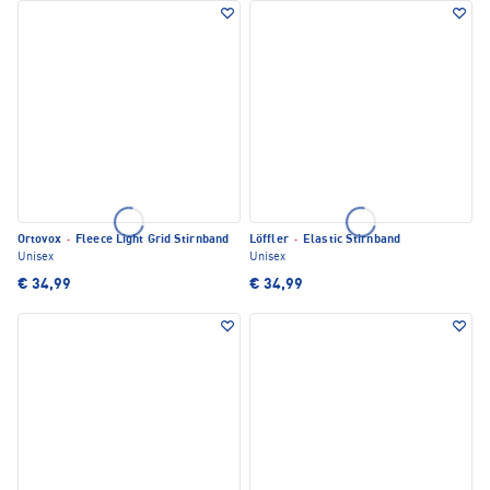
Ortovox
·
Fleece Light Grid Stirnband
Löffler
·
Elastic Stirnband
Unisex
Unisex
€ 34,99
€ 34,99