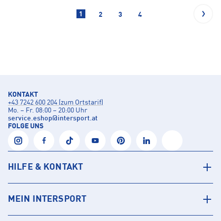
1
2
3
4
KONTAKT
+43 7242 600 204 (zum Ortstarif)
Mo. – Fr. 08:00 – 20:00 Uhr
service.eshop
@
intersport.at
FOLGE UNS
HILFE & KONTAKT
MEIN INTERSPORT