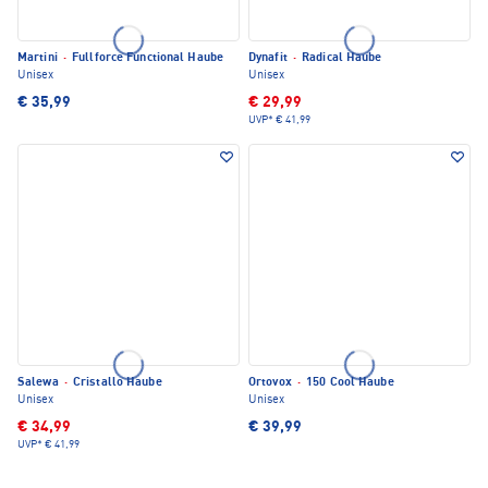
Martini
·
Fullforce Functional Haube
Dynafit
·
Radical Haube
Unisex
Unisex
€ 35,99
€ 29,99
UVP*
€ 41,99
Salewa
·
Cristallo Haube
Ortovox
·
150 Cool Haube
Unisex
Unisex
€ 34,99
€ 39,99
UVP*
€ 41,99