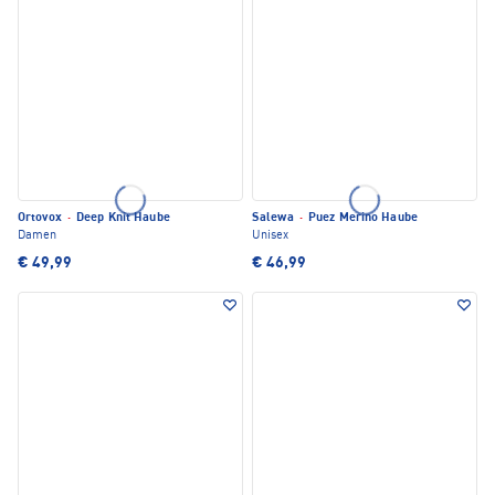
Ortovox
·
Deep Knit Haube
Salewa
·
Puez Merino Haube
Damen
Unisex
€ 49,99
€ 46,99