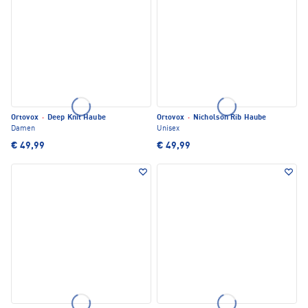
Ortovox
·
Deep Knit Haube
Ortovox
·
Nicholson Rib Haube
Damen
Unisex
€ 49,99
€ 49,99