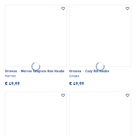
Ortovox
·
Merino Tangram Knit Haube
Ortovox
·
Cozy Rib Haube
Herren
Unisex
€ 49,99
€ 49,99