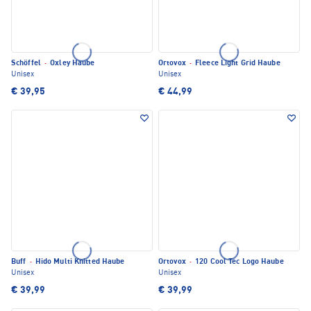
Schöffel
·
Oxley Haube
Ortovox
·
Fleece Light Grid Haube
Unisex
Unisex
€ 39,95
€ 44,99
Buff
·
Hido Multi Knitted Haube
Ortovox
·
120 Cool Tec Logo Haube
Unisex
Unisex
€ 39,99
€ 39,99