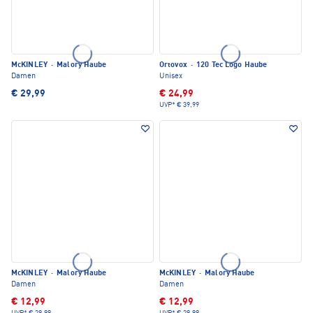
McKINLEY
·
Malory Haube
Ortovox
·
120 Tec Logo Haube
Damen
Unisex
€ 29,99
€ 24,99
UVP*
€ 39,99
McKINLEY
·
Malory Haube
McKINLEY
·
Malory Haube
Damen
Damen
€ 12,99
€ 12,99