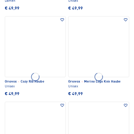
Damen
Unisex
€ 49,99
€ 49,99
Ortovox
·
Cozy Rib Haube
Ortovox
·
Merino Logo Knit Haube
Unisex
Unisex
€ 49,99
€ 49,99