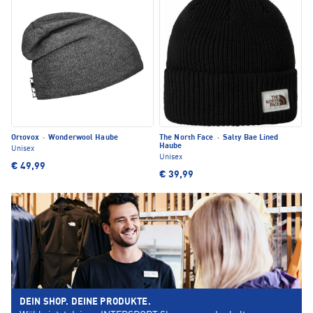
Ortovox
·
Wonderwool Haube
The North Face
·
Salty Bae Lined
Haube
Unisex
Unisex
€ 49,99
€ 39,99
DEIN SHOP. DEINE PRODUKTE.