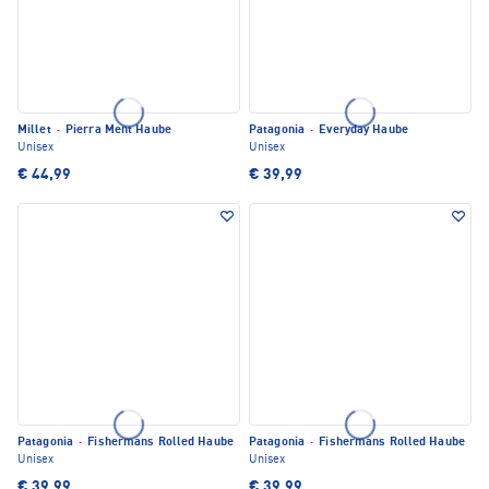
Millet
·
Pierra Ment Haube
Patagonia
·
Everyday Haube
Unisex
Unisex
€ 44,99
€ 39,99
Patagonia
·
Fishermans Rolled Haube
Patagonia
·
Fishermans Rolled Haube
Unisex
Unisex
€ 39,99
€ 39,99