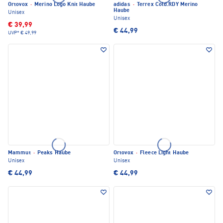
Ortovox
·
Merino Logo Knit Haube
adidas
·
Terrex Cold.RDY Merino
Haube
Unisex
Unisex
€ 39,99
€ 44,99
UVP*
€ 49,99
Mammut
·
Peaks Haube
Ortovox
·
Fleece Light Haube
Unisex
Unisex
€ 44,99
€ 44,99