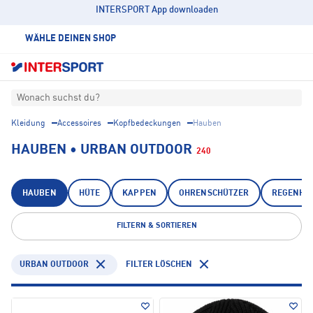
INTERSPORT App downloaden
WÄHLE DEINEN SHOP
Wonach suchst du?
Kleidung
Accessoires
Kopfbedeckungen
Hauben
HAUBEN • URBAN OUTDOOR
240
HAUBEN
HÜTE
KAPPEN
OHRENSCHÜTZER
REGENHÜ
FILTERN & SORTIEREN
URBAN OUTDOOR
FILTER LÖSCHEN