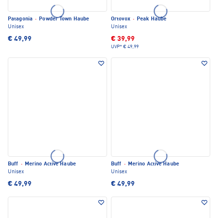
Patagonia
·
Powder Town Haube
Ortovox
·
Peak Haube
Unisex
Unisex
€ 49,99
€ 39,99
UVP*
€ 49,99
Buff
·
Merino Active Haube
Buff
·
Merino Active Haube
Unisex
Unisex
€ 49,99
€ 49,99