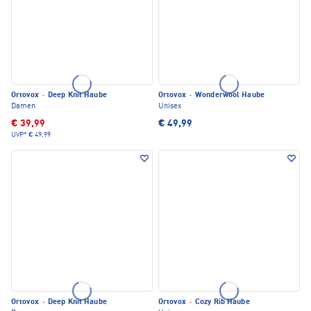
Ortovox
·
Deep Knit Haube
Ortovox
·
Wonderwool Haube
Damen
Unisex
€ 39,99
€ 49,99
UVP*
€ 49,99
Ortovox
·
Deep Knit Haube
Ortovox
·
Cozy Rib Haube