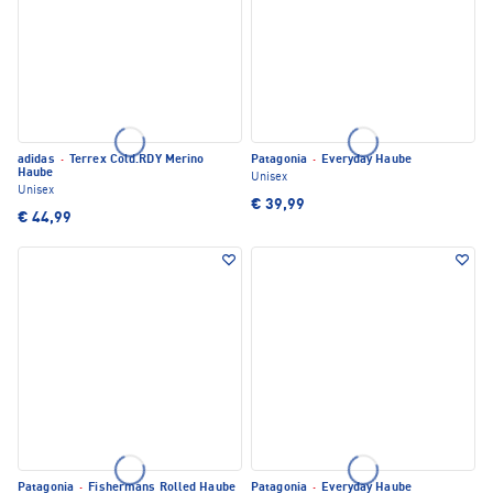
adidas
·
Terrex Cold.RDY Merino
Patagonia
·
Everyday Haube
Haube
Unisex
Unisex
€ 39,99
€ 44,99
Patagonia
·
Fishermans Rolled Haube
Patagonia
·
Everyday Haube