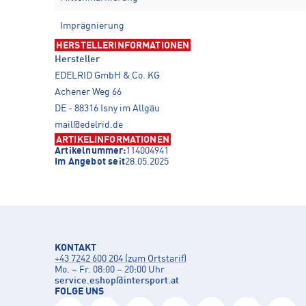
Imprägnierung
HERSTELLERINFORMATIONEN
Hersteller
EDELRID GmbH & Co. KG
Achener Weg 66
DE - 88316 Isny im Allgäu
mail@edelrid.de
ARTIKELINFORMATIONEN
Artikelnummer:
114004941
Im Angebot seit
28.05.2025
KONTAKT
+43 7242 600 204 (zum Ortstarif)
Mo. – Fr. 08:00 – 20:00 Uhr
service.eshop
@
intersport.at
FOLGE UNS