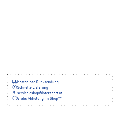
Kostenlose Rücksendung
Schnelle Lieferung
service.eshop
@
intersport.at
Gratis Abholung im Shop**