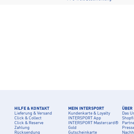
HILFE & KONTAKT
MEIN INTERSPORT
ÜBER
Lieferung & Versand
Kundenkarte & Loyalty
Das U
Click & Collect
INTERSPORT App
Shopf
Click & Reserve
INTERSPORT Mastercard®
Partn
Zahlung
Gold
Press
Rücksendung
Gutscheinkarte
Nachha