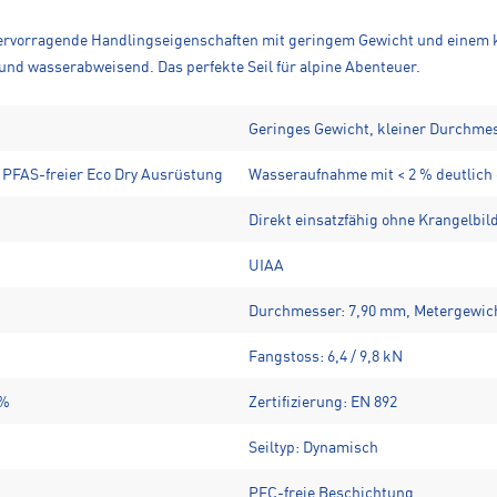
ervorragende Handlingseigenschaften mit geringem Gewicht und einem k
nd wasserabweisend. Das perfekte Seil für alpine Abenteuer.
Geringes Gewicht, kleiner Durchme
PFAS-freier Eco Dry Ausrüstung
Wasseraufnahme mit < 2 % deutlich 
Direkt einsatzfähig ohne Krangelbi
UIAA
Durchmesser: 7,90 mm, Metergewich
Fangstoss: 6,4 / 9,8 kN
9%
Zertifizierung: EN 892
Seiltyp: Dynamisch
PFC-freie Beschichtung