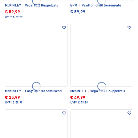
McKINLEY
·
Vega 10.2 Kuppelzelt
EPM
·
Pavillon ohne Seitenteile
€ 59,99
€ 59,99
UVP*
€ 79,99
McKINLEY
·
Easy Up Strandmuschel
McKINLEY
·
Vega 10.2 I Kuppelzelt
€ 25,99
€ 49,99
UVP*
€ 59,99
UVP*
€ 79,99