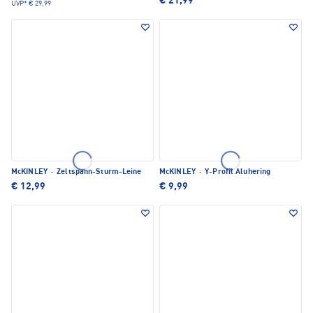
€ 21,99
UVP*
€ 29,99
McKINLEY
·
Zeltspann-Sturm-Leine
McKINLEY
·
Y-Profil Aluhering
€ 12,99
€ 9,99