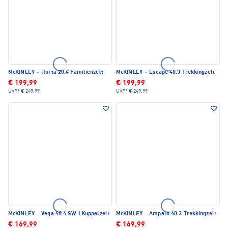
McKINLEY
·
Horta 20.4 Familienzelt
McKINLEY
·
Escape 40.3 Trekkingzelt
€ 199,99
€ 199,99
UVP*
€ 249,99
UVP*
€ 249,99
McKINLEY
·
Vega 40.4 SW I Kuppelzelt
McKINLEY
·
Ampato 40.3 Trekkingzelt
€ 169,99
€ 169,99