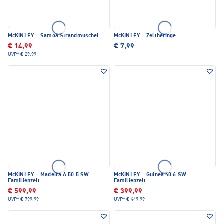
McKINLEY
·
Samoa Strandmuschel
McKINLEY
·
Zeltheringe
€ 14,99
€ 7,99
UVP*
€ 29,99
McKINLEY
·
Madeira A 50.5 SW
McKINLEY
·
Guinea 40.6 SW
Familienzelt
Familienzelt
€ 599,99
€ 399,99
UVP*
€ 799,99
UVP*
€ 449,99