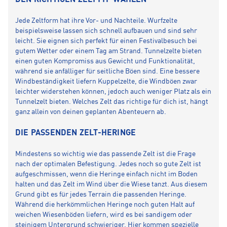
DEN RICHTIGEN ZELTTYP WÄHLEN
Jede Zeltform hat ihre Vor- und Nachteile. Wurfzelte
beispielsweise lassen sich schnell aufbauen und sind sehr
leicht. Sie eignen sich perfekt für einen Festivalbesuch bei
gutem Wetter oder einem Tag am Strand. Tunnelzelte bieten
einen guten Kompromiss aus Gewicht und Funktionalität,
während sie anfälliger für seitliche Böen sind. Eine bessere
Windbeständigkeit liefern Kuppelzelte, die Windböen zwar
leichter widerstehen können, jedoch auch weniger Platz als ein
Tunnelzelt bieten. Welches Zelt das richtige für dich ist, hängt
ganz allein von deinen geplanten Abenteuern ab.
DIE PASSENDEN ZELT-HERINGE
Mindestens so wichtig wie das passende Zelt ist die Frage
nach der optimalen Befestigung. Jedes noch so gute Zelt ist
aufgeschmissen, wenn die Heringe einfach nicht im Boden
halten und das Zelt im Wind über die Wiese tanzt. Aus diesem
Grund gibt es für jedes Terrain die passenden Heringe.
Während die herkömmlichen Heringe noch guten Halt auf
weichen Wiesenböden liefern, wird es bei sandigem oder
steinigem Untergrund schwieriger. Hier kommen spezielle