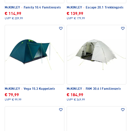
McKINLEY
·
Family 10.4 Familienzelt
McKINLEY
·
Escape 20.1 Trekkingzelt
€ 114,99
€ 139,99
UVP*
€ 209,99
UVP*
€ 179,99
McKINLEY
·
Vega 15.3 Kuppelzelt
McKINLEY
·
FAM 30.6 I Familienzelt
€ 79,99
€ 184,99
UVP*
€ 99,99
UVP*
€ 349,99