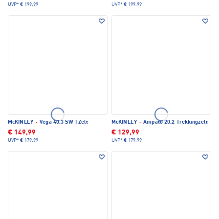
UVP*
€ 199,99
UVP*
€ 199,99
McKINLEY
·
Vega 40.3 SW I Zelt
McKINLEY
·
Ampato 20.2 Trekkingzelt
€ 149,99
€ 129,99
UVP*
€ 179,99
UVP*
€ 179,99