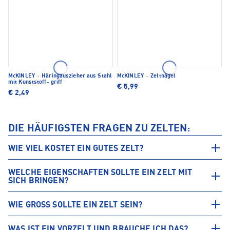
McKINLEY
·
Häringauszieher aus Stahl
McKINLEY
·
Zeltnägel
mit Kunststoff- griff
€ 5,99
€ 2,49
DIE HÄUFIGSTEN FRAGEN ZU ZELTEN:
WIE VIEL KOSTET EIN GUTES ZELT?
WELCHE EIGENSCHAFTEN SOLLTE EIN ZELT MIT
SICH BRINGEN?
WIE GROSS SOLLTE EIN ZELT SEIN?
WAS IST EIN VORZELT UND BRAUCHE ICH DAS?