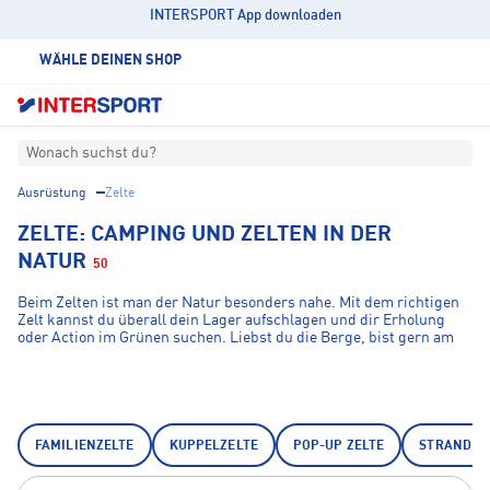
INTERSPORT App downloaden
WÄHLE DEINEN SHOP
Wonach suchst du?
Ausrüstung
Zelte
ZELTE: CAMPING UND ZELTEN IN DER
NATUR
50
Beim Zelten ist man der Natur besonders nahe. Mit dem richtigen
Zelt kannst du überall dein Lager aufschlagen und dir Erholung
oder Action im Grünen suchen. Liebst du die Berge, bist gern am
Strand oder interessierst dich für einen Besuch auf einem Festival?
Camping macht aus einer fremden Umgebung kurzzeitig dein
neues Zuhause. Die Auswahl an verschiedenen Zelten ist vielseitig
– vom Kuppelzelt bis zum Tunnelzelt oder riesigen Familienzelt. Es
ist wichtig, sich darin wohl zu fühlen. Vielleicht interessiert dich
auch das praktische Wurfzelt, welches sich wie von selbst aufbaut?
FAMILIENZELTE
KUPPELZELTE
POP-UP ZELTE
STRANDMU
Eines ist jedoch sicher: Mit dem geeigneten Zelt steht deinem
nächsten Abenteuer unter freiem Himmel nichts mehr im Wege.