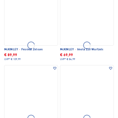
McKINLEY
·
Festival Zeltset
McKINLEY
·
Imola 220 Wurfzelt
€ 89,99
€ 69,99
UVP*
€ 109,99
UVP*
€ 84,99