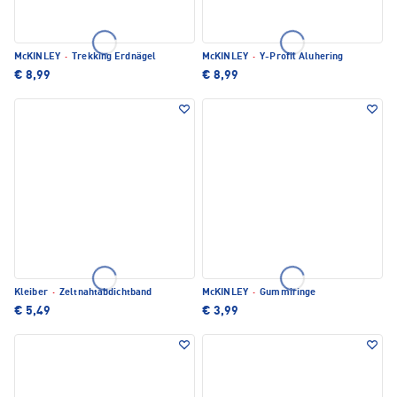
McKINLEY
·
Trekking Erdnägel
McKINLEY
·
Y-Profil Aluhering
€ 8,99
€ 8,99
Kleiber
·
Zeltnahtabdichtband
McKINLEY
·
Gummiringe
€ 5,49
€ 3,99