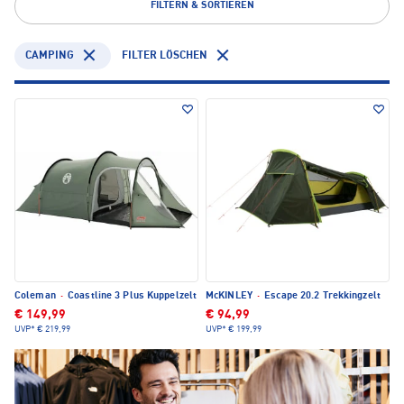
INTERSPORT bietet dir verschiedene Zelttypen an, um immer
FILTERN & SORTIEREN
bestens gerüstet zu sein.
CAMPING
FILTER LÖSCHEN
Coleman
·
Coastline 3 Plus Kuppelzelt
McKINLEY
·
Escape 20.2 Trekkingzelt
€ 149,99
€ 94,99
UVP*
€ 219,99
UVP*
€ 199,99