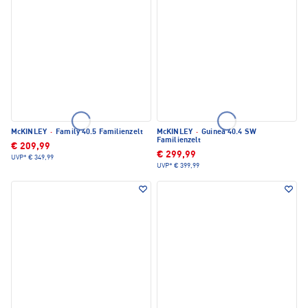
McKINLEY
·
Family 40.5 Familienzelt
McKINLEY
·
Guinea 40.4 SW
Familienzelt
€ 209,99
€ 299,99
UVP*
€ 349,99
UVP*
€ 399,99