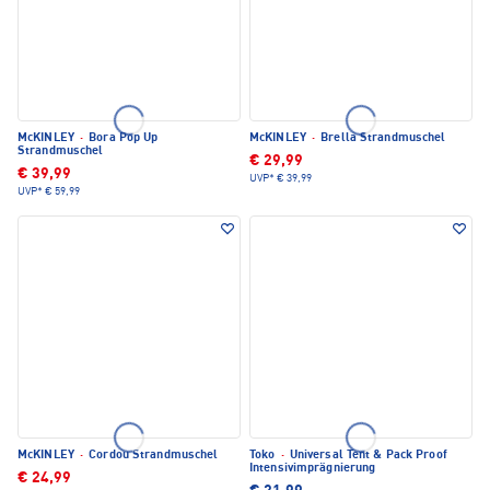
McKINLEY
·
Bora Pop Up
McKINLEY
·
Brella Strandmuschel
Strandmuschel
€ 29,99
€ 39,99
UVP*
€ 39,99
UVP*
€ 59,99
McKINLEY
·
Cordou Strandmuschel
Toko
·
Universal Tent & Pack Proof
Intensivimprägnierung
€ 24,99