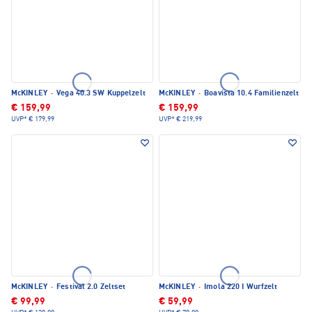
McKINLEY
·
Vega 40.3 SW Kuppelzelt
McKINLEY
·
Boavista 10.4 Familienzelt
€ 159,99
€ 159,99
UVP*
€ 179,99
UVP*
€ 219,99
McKINLEY
·
Festival 2.0 Zeltset
McKINLEY
·
Imola 220 I Wurfzelt
€ 99,99
€ 59,99