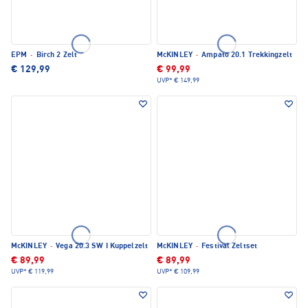
EPM
·
Birch 2 Zelt
McKINLEY
·
Ampato 20.1 Trekkingzelt
€ 129,99
€ 99,99
UVP*
€ 149,99
McKINLEY
·
Vega 20.3 SW I Kuppelzelt
McKINLEY
·
Festival Zeltset
€ 89,99
€ 89,99
UVP*
€ 119,99
UVP*
€ 109,99