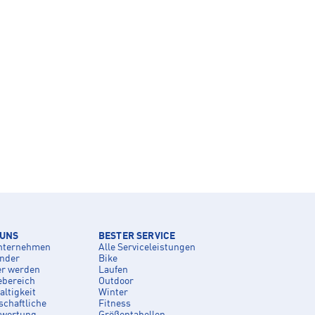
 UNS
BESTER SERVICE
nternehmen
Alle Serviceleistungen
inder
Bike
er werden
Laufen
ebereich
Outdoor
ltigkeit
Winter
schaftliche
Fitness
twortung
Größentabellen