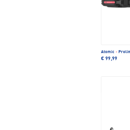
Atomic
·
Prolin
€ 99,99