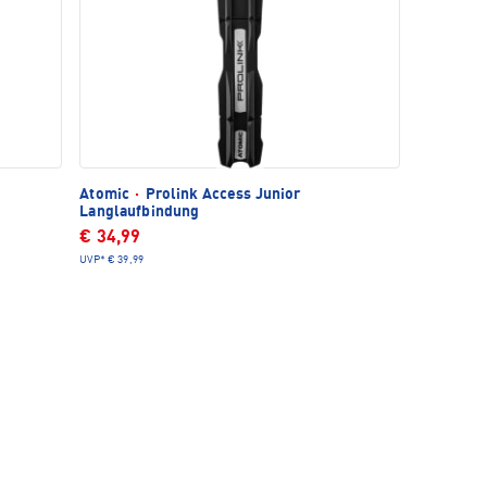
Atomic
·
Prolink Access Junior
Langlaufbindung
€ 34,99
UVP*
€ 39,99