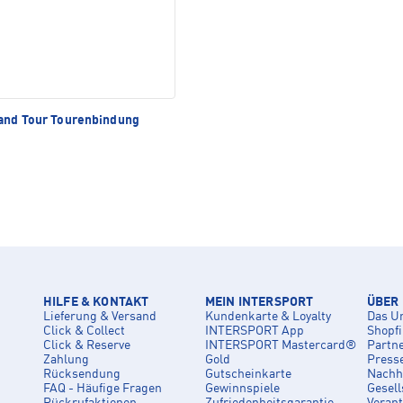
and Tour Tourenbindung
HILFE & KONTAKT
MEIN INTERSPORT
ÜBER
Lieferung & Versand
Kundenkarte & Loyalty
Das U
Click & Collect
INTERSPORT App
Shopf
Click & Reserve
INTERSPORT Mastercard®
Partn
Zahlung
Gold
Press
Rücksendung
Gutscheinkarte
Nachha
FAQ - Häufige Fragen
Gewinnspiele
Gesell
Rückrufaktionen
Zufriedenheitsgarantie
Veran